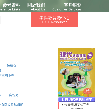
參考資料
關於我們
客戶服務
ference Links
About Us
Customer Services
學與教資源中心
L & T Resources
向 陳建偉
勝
衣主恩小學
完） 吳智光
技有限公司編輯部
如未能閱讀某些字形，