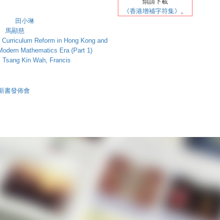
煩請
下載
《香港增補字符集》
。
完） 田小琳
 馬顯慈
 Curriculum Reform in Hong Kong and
Modern Mathematics Era (Part 1)
 Francis
新書發佈會