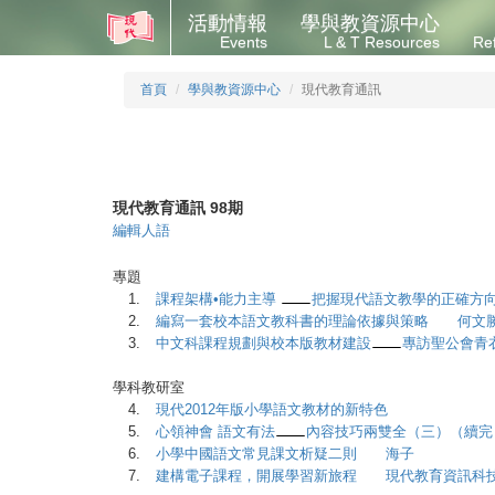
活動情報
學與教資源中心
Events
L & T Resources
Re
首頁
學與教資源中心
現代教育通訊
現代教育通訊 98期
編輯人語
專題
1.
課程架構•能力主導
把握現代語文教學的正確方
2.
編寫一套校本語文教科書的理論依據與策略 何文
3.
中文科課程規劃與校本版教材建設
專訪聖公會青
學科教研室
4.
現代2012年版小學語文教材的新特色
5.
心領神會 語文有法
內容技巧兩雙全（三）（續
6.
小學中國語文常見課文析疑二則 海子
7.
建構電子課程，開展學習新旅程 現代教育資訊科