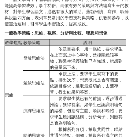
能提高學習成效，事半功倍。而依有效的策略與方法編寫出來的教
材，對學生學習語文，必然有很大的幫助。茲就閱讀、寫作、聆聽
與說話四方面，表列常見常用的學習技巧與策略，供教師參考，以
便靈活運用，引導學生學習語文，提高成效。
一般教學策略：思維、觀察、分析與比較、聯想和想像
教學焦點
教學策略
說明
依題目要求，用一張紙，要求學生
在上面寫上中心事物，然後圍繞該事
發散思維法
物，聯繫生活經驗和已有知識，把想到
的盡量寫下來。
承接上法，要求學生就寫下的要
點，排出次序，想想彼此是否有關連，
聚歛思維法
依題目要求，選取最適切的，去蕪存
菁，得出結果和答案。
思維
要求學生就已有的前提，逐步通過
推論，獲得答案。如學生已認識明喻句
演繹思維法
的結構，包括有主體、喻詞和喻體，要
求學生應用該結構，分析句子，判斷其
是否為明喻句。
根據所列各項，抽取共同性，歸結
歸納思維法
共通的特點。例如，抽取所列漢字的共