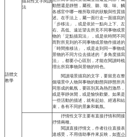
描寫性文字閱讀
動態還是靜態，屬視、聽、嗅、味、觸
法
各感官中哪一種所取得的狀貌與性質描
述。在手法上，屬一面行走一面描寫的
「步移法」，或是依於一點向上下、左
右、高低、遠近望去所見不同事物或景
物的「定點描寫法」，或是依時間不同
而對所見到的不同事物或景物作描述的
「時間推移法」，或是走到同一事物或
景物的不同方位去描述的「多角度描寫
法」，都要小心區別，才能在閱讀時梳
理出所寫事物與景物的特色。
語體文
閱讀場景描寫的文字，要留意在整
教學
個場景中人物與事物的動態與靜態所共
同形成的氣氛，要區別其為熱烈激昂，
或是寧靜休閒，或是愉快歡樂。如果是
一些活動的描述，就有起始、經過和結
束，各有不同的景象和氣氛。
抒情性文字主要有直接抒情和間接
抒情兩種。
閱讀直接抒情文，作者往往直接表
達感受，不用借助事件來反映，如
寄小