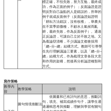
標正確，不怕失敗，努力互勉，最終成
功，作為正面的例子）；反面論證是證
明反對自己論點的人是錯誤的，所舉的
例子就成反面例子（反面論證如證明
「耕耘方法錯誤，沒有收穫」，舉農夫
在不當季節撒種，不顧水土氣候而亂
耕，最終失敗，作為反面例子）。通過
正反論證，可讓自己立於不敗之地。又
為着論辯清晰，不少議論文都會採用
「總–分–總」結構方式。教師可引導學
生先行理解議論三要素，以及「總–分–
總」結構方式，作為梳理文章各段大意
和作用的架構，然後再分析論證種類和
方式。
寫作策略
教學內
教學策略
說明
容
依圖畫和已有詞句的意思，推斷詞
句，填充、補寫或續作句子，讓學生通
圖句情境推斷法
過邏輯思考與推斷，理解與學習有關句