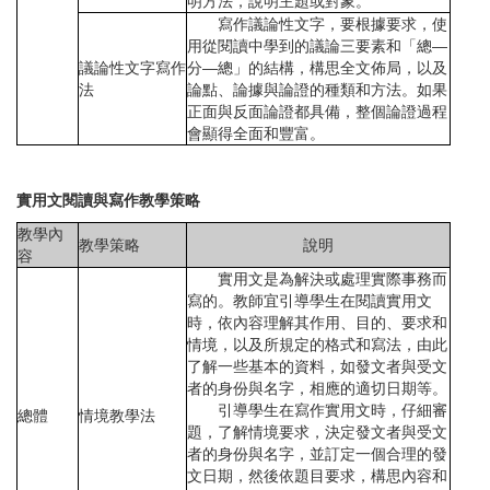
明方法，說明主題或對象。
寫作議論性文字，要根據要求，使
用從閱讀中學到的議論三要素和「總—
議論性文字寫作
分—總」的結構，構思全文佈局，以及
法
論點、論據與論證的種類和方法。如果
正面與反面論證都具備，整個論證過程
會顯得全面和豐富。
實用文閱讀與寫作教學策略
教學內
教學策略
說明
容
實用文是為解決或處理實際事務而
寫的。教師宜引導學生在閱讀實用文
時，依內容理解其作用、目的、要求和
情境，以及所規定的格式和寫法，由此
了解一些基本的資料，如發文者與受文
者的身份與名字，相應的適切日期等。
引導學生在寫作實用文時，仔細審
總體
情境教學法
題，了解情境要求，決定發文者與受文
者的身份與名字，並訂定一個合理的發
文日期，然後依題目要求，構思內容和