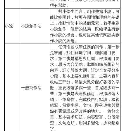
很有幫助。
對小學生而言，創作整篇小說，可
能比較困難，故可在閱讀和理解的基礎
上，改動情節中的某個元素，着學生為
小說
小說創作法
小說創作一個新的結局，既給學生有創
作小說的機會，也可提高他們閱讀與創
作小說的興趣。
任何命題或帶任務的寫作，第一步
是審題，找住關鍵字詞，理解題目要
求；第二步是構思與組織，根據題目要
求，思考內容要點，繼而組織所想到的
內容，訂立段落大綱，訂定全文要分多
少段，基本上要包括引言、主要內容和
收結三部分，然後大致分配好各段的字
一般寫作法
數，重要段落多寫一些，首尾段少寫一
些；第三步是表達與修訂，根據段落大
綱，下筆寫作，完成後自行默讀，檢視
錯漏，留意字詞、文句、段落連接與標
點有否錯誤或需改善的地方。一篇好文
章，基本要求切題，內容豐富，分段清
楚，文句通順，用詞多變化，少寫錯別
字。