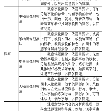
同部件，以見出其意義上的關聯。
觀察事物圖像，依題目要求，仔細
分清事物的數量，每種事物的特點，包
事物圖像觀察
括外形、顏色、質地、聲音及用途，有
法
時還要細看或推斷事物間的關係，以回
答問題。
觀察景物圖像，依題目要求，或從
景物圖像觀察
上而下，或從左而右，或從遠而近，仔
法
細觀看、欣賞景物的特色，如圖中的動
態景像與靜態景像，以回答問題。
觀察
觀察場景圖像，依題目要求，先整
體觀察場景，包括人物與事物的狀貌，
場景圖像觀察
分清整體與局部的影像，逐項把握，由
法
此推斷或感受場景氣氛，如興高采烈，
還是平和恬靜，以回答問題。
觀察人物圖像，依題目要求，分清
圖中人物數量，他們的關係如何，又他
人物圖像觀察
們各自在做些甚麼動作、行為、事情，
法
這些事情的序列怎樣，關係如何，可否
連結成一個故事等，以回答問題。
通過對教學內容的分析與梳理，讓
學生透徹理解和掌握，例如，漢字筆畫