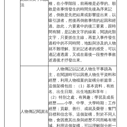
種，在小學階段，前兩種是必學的。順
法
敘是依事情發生的時間先後為序來記
述，倒敘是先把結果或影響提出來，以
吸引讀者，然後再倒敘事情的起因和經
過。故此，六要素中的後三要素，跟時
間有關，是記敘文字的線索，閱讀此類
文字，只要抓住主線，再套入事件發生
過程中的不同時間，地點與涉及的人物
就不難理解。至於記述者的感受，可以
邊記邊透露，又或在最後一段整件事敘
述過後才抒發出來。
人物傳記以記述人物生平事蹟為
主，在閱讀時可以因應人物生平資料和
經歷，利用人物檔案的架構分析篇章，
這個架構包括：（1）基本資料，有姓
名、出生日期、出生地點和享年；
（2）特別之處，有興趣；學習及成長
經歷
小學、中學、大學時期；工作
經歷；貢獻、善行、成就及榮譽；奮鬥
人物傳記閱讀法
目標和信念等。這個架構，對於不同人
物，會因應其出身與經歷不同而略有增
減。利用這個架構，可以理解與分析一