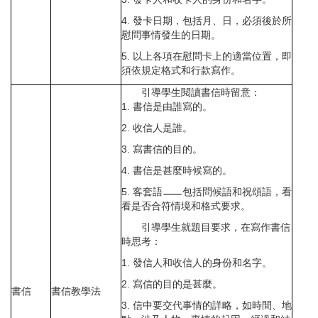
4. 發卡日期，包括月、日，必須後於所
慰問事情發生的日期。
5. 以上各項在慰問卡上的適當位置，即
須依規定格式和行款寫作。
引導學生閱讀書信時留意：
1. 書信是由誰寫的。
2. 收信人是誰。
3. 寫書信的目的。
4. 書信是甚麼時候寫的。
5. 客套語
包括問候語和祝頌語，看
看是否合符情境和格式要求。
引導學生就題目要求，在寫作書信
時思考：
1. 發信人和收信人的身份和名字。
2. 寫信的目的是甚麼。
書信
書信教學法
3. 信中要交代事情的詳略，如時間、地