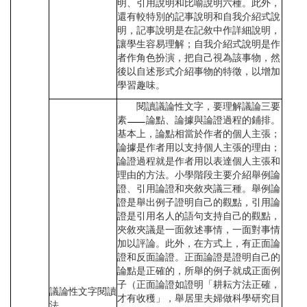
明、引用說明和比喻說明六種。此外，
還有較特別的記事說明和自我介紹式說
明，記事說明是在記敘中作詳細說明，
讓學生容易理解；自我介紹式說明是作
者作角色扮演，把自己視為該事物，然
後以自述形式介紹事物的特徵，以增加
學習趣味。
閱讀議論性文字，要理解議論三要
素
論點、論據與論證過程的鋪排。
基本上，論點相當於作者的個人主張；
論據是作者用以支持個人主張的理由；
論證過程就是作者用以表達個人主張和
理由的方法。小學階段主要介紹舉例論
證、引用論證和夾敘夾議三種。舉例論
證是舉出例子證明自己的觀點，引用論
證是引用名人的語句支持自己的觀點，
夾敘夾議是一面敘述事情，一面對事情
加以評論。此外，在方式上，有正面論
證和反面論證。正面論證是證明自己的
論點是正確的，所舉的例子就成正面例
子（正面論證如證明「耕耘方法正確，
議論性文字閱讀
才有收穫」，舉居里夫婦做科學研究目
法