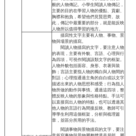
般的人物傳記。小學生閱讀人物傳記，
主要的目的在學習人物的優點、貢獻、
胸襟和抱負，希望他們見賢思齊。故
此，傳記中最重要的部分，就是能反映
人物所以值得學習的地方。
描寫性文字主要有人物、事物、景
物與場景的描寫。
閱讀人物描寫的文字，要注意人物
的表現，主要有外貌、言語、心理與行
為四項，可視作閱讀該類文字的框架。
人物外貌包括面容、身形、衣著與裝
飾；言語主要指人物的獨白與人物間的
對話；心理指通過主角的自白或以文字
描述出來的人物思想和感受；行為指人
物所做的動作與事情。通過這四項，整
體反映人物的形象與性格特點。手法可
以直接寫出人物的特點，也可以透過其
他人物的言語行為間接反映。教師可引
導學生利用這個框架，分析與梳理篇
章，並區分所用的手法。
閱讀事物與景物描寫的文字，要注
意所寫事物與景物屬整體還是局部，屬