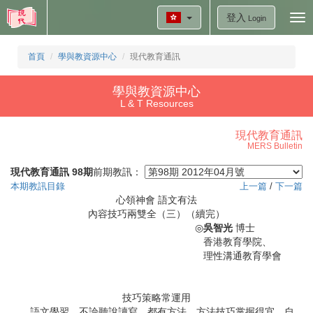
登入
Tog
Login
nav
首頁
學與教資源中心
現代教育通訊
學與教資源中心
L & T Resources
現代教育通訊
MERS Bulletin
現代教育通訊 98期
前期教訊：
本期教訊目錄
上一篇
/
下一篇
心領神會 語文有法
內容技巧兩雙全（三）（續完）
◎
吳智光
博士
香港教育學院、
理性溝通教育學會
技巧策略常運用
語文學習，不論聽說讀寫，都有方法。方法技巧掌握得宜，自