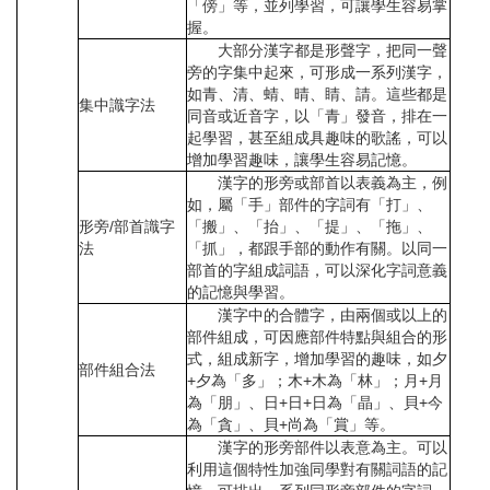
「傍」等，並列學習，可讓學生容易掌
握。
大部分漢字都是形聲字，把同一聲
旁的字集中起來，可形成一系列漢字，
如青、清、蜻、晴、睛、請。這些都是
集中識字法
同音或近音字，以「青」發音，排在一
起學習，甚至組成具趣味的歌謠，可以
增加學習趣味，讓學生容易記憶。
漢字的形旁或部首以表義為主，例
如，屬「手」部件的字詞有「打」、
形旁/部首識字
「搬」、「抬」、「提」、「拖」、
法
「抓」，都跟手部的動作有關。以同一
部首的字組成詞語，可以深化字詞意義
的記憶與學習。
漢字中的合體字，由兩個或以上的
部件組成，可因應部件特點與組合的形
式，組成新字，增加學習的趣味，如夕
部件組合法
+夕為「多」；木+木為「林」；月+月
為「朋」、日+日+日為「晶」、貝+今
為「貪」、貝+尚為「賞」等。
漢字的形旁部件以表意為主。可以
利用這個特性加強同學對有關詞語的記