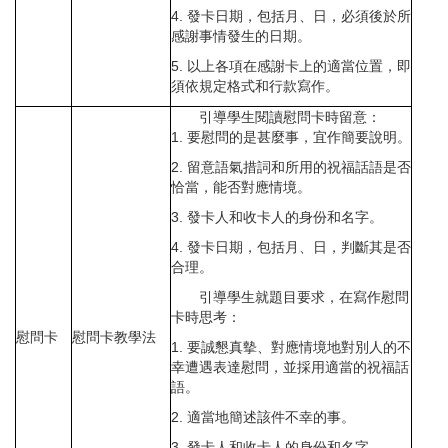
4. 發卡日期，包括月、日，必須後於所
感謝事情發生的日期。
5. 以上各項在感謝卡上的適當位置，即
須依規定格式和行款寫作。
引導學生閱讀慰問卡時留意：
1. 要慰問的是甚麼事，宜作簡要說明。
2. 留意語氣措詞和所用的祝福話語是否
恰當，能否對應情境。
3. 發卡人和收卡人的身份和名字。
4. 發卡日期，包括月、日，判斷其是否
合理。
引導學生就題目要求，在寫作慰問
卡時思考：
慰問卡
慰問卡教學法
1. 要誠懇真摰、對應情境地對別人的不
幸遭遇表達慰問，並採用適當的祝福話
語。
2. 適當地簡述該件不幸的事。
3. 發卡人和收卡人的身份和名字。