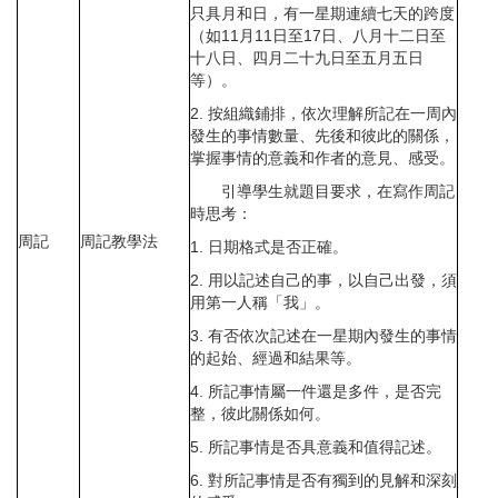
只具月和日，有一星期連續七天的跨度
（如11月11日至17日、八月十二日至
十八日、四月二十九日至五月五日
等）。
2. 按組織鋪排，依次理解所記在一周內
發生的事情數量、先後和彼此的關係，
掌握事情的意義和作者的意見、感受。
引導學生就題目要求，在寫作周記
時思考：
周記
周記教學法
1. 日期格式是否正確。
2. 用以記述自己的事，以自己出發，須
用第一人稱「我」。
3. 有否依次記述在一星期內發生的事情
的起始、經過和結果等。
4. 所記事情屬一件還是多件，是否完
整，彼此關係如何。
5. 所記事情是否具意義和值得記述。
6. 對所記事情是否有獨到的見解和深刻