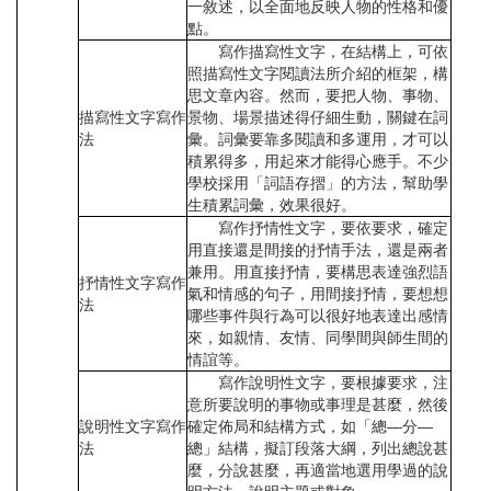
一敘述，以全面地反映人物的性格和優
點。
寫作描寫性文字，在結構上，可依
照描寫性文字閱讀法所介紹的框架，構
思文章內容。然而，要把人物、事物、
描寫性文字寫作
景物、場景描述得仔細生動，關鍵在詞
法
彙。詞彙要靠多閱讀和多運用，才可以
積累得多，用起來才能得心應手。不少
學校採用「詞語存摺」的方法，幫助學
生積累詞彙，效果很好。
寫作抒情性文字，要依要求，確定
用直接還是間接的抒情手法，還是兩者
兼用。用直接抒情，要構思表達強烈語
抒情性文字寫作
氣和情感的句子，用間接抒情，要想想
法
哪些事件與行為可以很好地表達出感情
來，如親情、友情、同學間與師生間的
情誼等。
寫作說明性文字，要根據要求，注
意所要說明的事物或事理是甚麼，然後
說明性文字寫作
確定佈局和結構方式，如「總—分—
法
總」結構，擬訂段落大綱，列出總說甚
麼，分說甚麼，再適當地選用學過的說