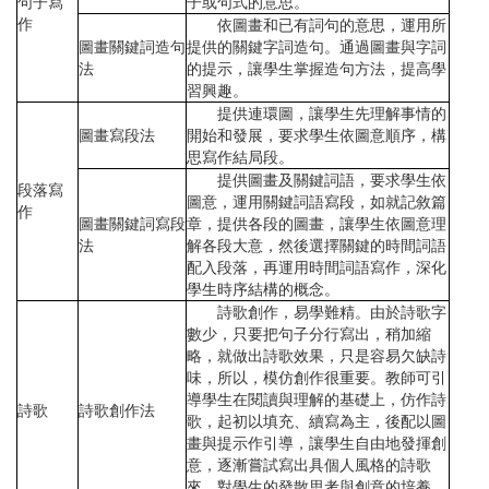
句子寫
子或句式的意思。
作
依圖畫和已有詞句的意思，運用所
圖畫關鍵詞造句
提供的關鍵字詞造句。通過圖畫與字詞
法
的提示，讓學生掌握造句方法，提高學
習興趣。
提供連環圖，讓學生先理解事情的
圖畫寫段法
開始和發展，要求學生依圖意順序，構
思寫作結局段。
提供圖畫及關鍵詞語，要求學生依
段落寫
圖意，運用關鍵詞語寫段，如就記敘篇
作
圖畫關鍵詞寫段
章，提供各段的圖畫，讓學生依圖意理
法
解各段大意，然後選擇關鍵的時間詞語
配入段落，再運用時間詞語寫作，深化
學生時序結構的概念。
詩歌創作，易學難精。由於詩歌字
數少，只要把句子分行寫出，稍加縮
略，就做出詩歌效果，只是容易欠缺詩
味，所以，模仿創作很重要。教師可引
導學生在閱讀與理解的基礎上，仿作詩
詩歌
詩歌創作法
歌，起初以填充、續寫為主，後配以圖
畫與提示作引導，讓學生自由地發揮創
意，逐漸嘗試寫出具個人風格的詩歌
來，對學生的發散思考與創意的培養，