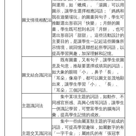
與運用，如「蠟燭」、「湯圓」可以用
圖示，讓學生選擇相應詞語；「媽媽和
我在遊樂場玩」的圖畫與句子，學生可
圖文情境相配法
推斷選出形容詞「快樂」；月餅的圖
畫，學生既可想到名詞「月餅」，也可
選出形容詞「甜甜」。這些活動設計的
主要目的，是讓學生一記起這些圖像所
示情境，就回憶及聯想起所學詞語，以
提高學習興趣，加深理解和記憶。
既有圖畫，又有句子，讓學生依圖
意及句意，推敲要選擇或填寫的詞語，
如大象的眼睛「小」，鼻子「長」，
圖文結合識詞法
「耳朵」像扇子，都可以圖文並茂地顯
出來，讓學生學習「小」、「長」、
「耳朵」三個詞語。
集中某項主題的詞語，如動作、不
同感官所感、高興心情等詞語，讓學生
主題識詞法
一併識記學習，可豐富學生的腦海詞
彙，提高學生記憶的成效。
集中一些由屬某類主題的字組成的
詞語，可提高學習趣味，如屬數字的有
主題交叉識詞法
「一字千金」；屬姓氏的有「張冠李