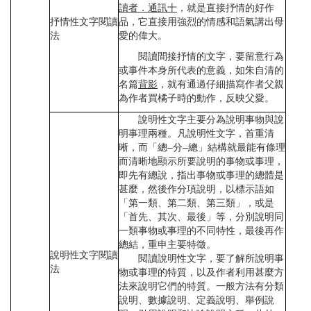
讀者．通訊十
，就是直接抒情的好作
抒情性文字閱讀
品，它直接用強烈的情感和語氣講出母
法
愛的偉大。
閱讀間接抒情的文字，要留意行為
或事件本身所代表的意義，如朱自清的
名篇
背影
，就有通過仔細描寫作者父親
為作者買橘子時的動作，反映父愛。
說明性文字主要分為說明事物與說
明事理兩種。凡說明性文字，首重清
晰，而「總–分–總」結構就最能有條理
而清晰地顯示所要說明的事物或事理，
即先有總說，指出事物或事理的總體是
甚麼，然後作分項說明，以標示語如
「第一類、第二類、第三類」，或是
「首先、其次、最後」等，分別說明同
一類事物或事理的不同特性，最後再作
總結，重申主要特徵。
說明性文字閱讀
閱讀說明性文字，要了解所說明事
法
物或事理的特質，以及作者利用甚麼方
法來說明它們的特質。一般方法有分類
說明、數據說明、定義說明、舉例說