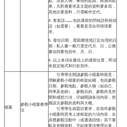
點、涉及人物、事情的起因、經過和結
果，凡對應要求及主題的資料要多寫，
其他次要資料，只需略作交代。
4. 客套語
包括適當的問候語和祝頌
語（如需要），看看是否合符情境要
求。
5. 發信日期，需因應情境訂定合理的日
期；私人書一般只需交代月、日，公務
書信則要包括年、月、日。
6. 以上各項在書信上的適當位置，即須
依規定格式和行款寫作。
引導學生閱讀參觀小檔案時留意：
理解參觀小檔案的框架結構，包括參觀
日期、參觀地點、參觀人物（如自己、
同學及老師）、參觀目的、參觀所見所
聞和感想六項，仔細閱讀各項內容，把
握該次參觀的資料與大概。
參觀小檔案教學
檔案
引導學生就題目要求，在寫作參觀
法
小檔案時思考上述框架的六項內容，在
具體參觀活動中（或通過回憶）寫下要
點及有關資料，完結後逐項整理出來，