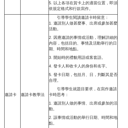
5. 以上各項在賀卡上的適當位置，即須
依規定格式和行款寫作。
引導學生閱讀邀請卡時留意：
1. 邀請別人做甚麼事、出席或參加甚麼
活動。
2. 因應邀請的事情或活動，理解詳細的
內容，包括目的、事情及活動舉行的日
期、時間和地點。
3. 開始時的禮貌用語或客套語。
4. 發卡人和收卡人的身份和名字。
5. 發卡日期，包括月、日，判斷其是否
合理。
引導學生就題目要求，在寫作邀請
邀請卡
邀請卡教學法
卡時思考：
1. 邀請別人做的事情、出席或參加的活
動。
2. 該事情或活動的舉行日期、時間和地
點。