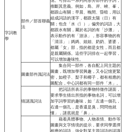
憶。可排出一系列同形旁部件的字詞，
推斷其意義。例如，島、岸、峽、峯，
都跟山有關；早晨、晚間、昏暗，用以
組成詞語的漢字，都跟太陽（日）有
部件／部首聯義
關；包含「水（氵）」偏旁的詞語，大
法
都跟水有關，屬於名詞的有「沙灘」，
字詞教
表示動作的有「游泳」，形容事物的有
學
「清涼」；媽媽、姐姐、奶奶、婆婆，
都屬「女」部，指的都是女性，而且都
是親屬關係。這些字詞排在一起學習，
可以增加趣味性。
集合同一部件，各自配上同主題的
圖畫，既增加學習興趣，又令記憶更緊
圖畫部件識詞法
密，如橙子、梨子和椰子，都有相應的
圖配合，中心詞都有同一部件「木」。
把詞語所表示的事物特徵作謎面，
要求學生猜出所指的事物名詞，可以增
猜謎識詞法
加字詞學習的趣味，如「左邊一個孔，
右邊一個孔，是香還是臭，問問他就
懂」，謎底就是「鼻」。
藉着具體事物、人物表情、動作等
圖畫與文字情境的提示，要求同學選擇
相應的詞語，強化對某主題詞語的認識