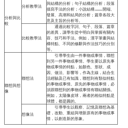
與結構的分析；句子結構的分析；段落
分析教學法
描寫手法的分析；小說結構
開端、
發展、高潮和結局的分析；篇章各段大
分析與比
意及主旨的分析等。
較
通過比較字詞、句子、段落、篇章
的差異，讓學生從中明白與掌握有關內
比較教學法
容、技巧和手法。例如，漢字筆畫與結
構特點、不同的修辭與作法技巧的分別
等。
引導學生由一件事物或事情，聯想
到另一件事物或事情。學生要以原先事
物或事情的特點，如顏色、形狀、成
因、做法、影響等，作為主線，結合生
聯想法
活經驗及已有知識，聯想到有類似特點
的事物或事情。原先的事物或事情，必
聯想與想
須跟聯想到的事物或事情有聯結關係。
像
例如，太陽像皮球，兩者的相似特點是
球體，都是圓的。
引導學生以觀察、記憶及聯想為基
礎，改動、重組與增新原有的事物或事
想像法
情，以創造新的形象。