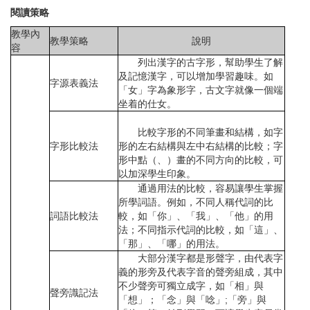
閱讀策略
教學內
教學策略
說明
容
列出漢字的古字形，幫助學生了解
及記憶漢字，可以增加學習趣味。如
字源表義法
「女」字為象形字，古文字就像一個端
坐着的仕女。
比較字形的不同筆畫和結構，如字
字形比較法
形的左右結構與左中右結構的比較；字
形中點（、）畫的不同方向的比較，可
以加深學生印象。
通過用法的比較，容易讓學生掌握
所學詞語。例如，不同人稱代詞的比
詞語比較法
較，如「你」、「我」、「他」的用
法；不同指示代詞的比較，如「這」、
「那」、「哪」的用法。
大部分漢字都是形聲字，由代表字
義的形旁及代表字音的聲旁組成，其中
不少聲旁可獨立成字，如「相」與
聲旁識記法
「想」；「念」與「唸」;「旁」與