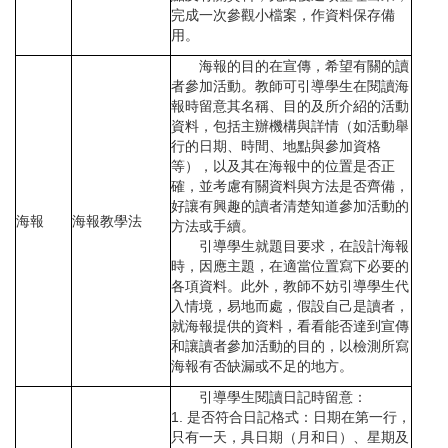
完成一次參觀小檔案，作資料保存備
用。
海報的目的在宣傳，希望有關的讀
者參加活動。教師可引導學生在閱讀海
報時留意其名稱、目的及所介紹的活動
資料，包括主辦機構與詳情（如活動舉
行的日期、時間、地點與參加資格
等），以及其在海報中的位置是否正
確，並考慮有關資料與方法是否齊備，
好讓有興趣的讀者清楚知道參加活動的
海報
海報教學法
方法或手續。
引導學生就題目要求，在設計海報
時，因應主題，在適當位置寫下必要的
各項資料。此外，教師不妨引導學生代
入情境，易地而處，假設自己是讀者，
就海報提供的資料，看看能否達到宣傳
和讓讀者參加活動的目的，以檢測所寫
海報有否缺漏或不足的地方。
引導學生閱讀日記時留意：
1. 是否符合日記格式：日期在第一行，
只有一天，具日期（月和日）、星期及