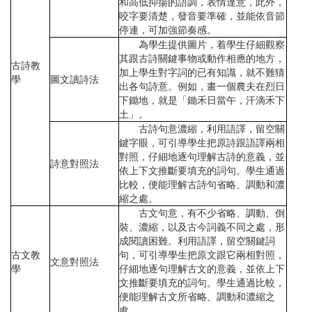
和高低抑揚的語調，表情達意，此外，
咬字要清楚，發音要準確，並能依音節
停連，可加強節奏感。
為學生提供圖片，着學生仔細觀察
其跟古詩關鍵事物或動作相應的地方，
古詩教
加上學生對字詞的已有知識，就不難猜
學
圖文讀詩法
出各句詩意。例如，畫一個農夫在烈日
下鋤地，就是「鋤禾日當午，汗滴禾下
土」。
古詩句意濃縮，利用語譯，留空關
鍵字眼，可引導學生把原詩跟語譯兩相
對照，仔細地逐句理解古詩的意義，並
詩意對照法
依上下文推斷要填充的詞句。學生通過
比較，便能理解古詩句省略、調動和濃
縮之處。
古文句意，有不少省略、調動、倒
裝、濃縮，以及古今詞義不同之處，形
成閱讀困難。利用語譯，留空關鍵詞
古文教
句，可引導學生把原文跟它兩相對照，
文意對照法
學
仔細地逐句理解古文的意義，並依上下
文推斷要填充的詞句。學生通過比較，
便能理解古文所省略、調動和濃縮之
處。