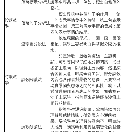
段落標示分析法
讓學生容易掌握、例如，標出自然段的
格式。
標出段落中各個句子的作用
第
段落教
一句表示事情發生的時間；第二句表示
段落句子分析法
學
事情起因；第三句表示事情的發展；第
四句表示事情的結果。
以連環圖的形式，一圖一段，圖段
連環圖分段法
相配，讓學生容易明白與掌握分段的概
念。
兒童詩歌一般較為顯淺，主題明
顯，可引導同學仔細地分節閱讀，找出
各節主題句，以理解主要內容，然後綜
合各節大意，歸納全詩主旨。部分詩歌
詩歌教
詩歌閱讀法
內容包含作者對景物的想像，只要找出
學
現實景物與想像之間的相似性，就可以
透徹理解作者所表現的意象，如螃蟹在
沙灘上寫詩，指的原來是螃蟹在沙灘上
爬行的情狀。
指導學生通過朗讀，鞏固詩歌內容
理解與感情體味，做到聲入心通的效
果。要求學生先理解詩歌內容，明白詩
詩歌朗讀法
人感受，朗讀時利用具強弱變化的聲量