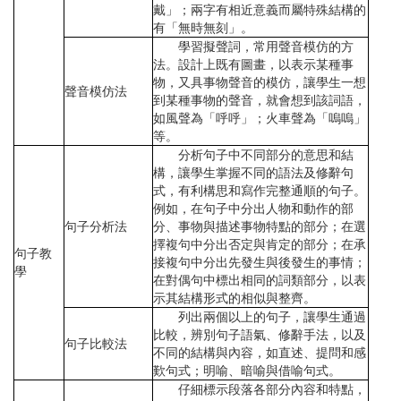
戴」；兩字有相近意義而屬特殊結構的
有「無時無刻」。
學習擬聲詞，常用聲音模仿的方
法。設計上既有圖畫，以表示某種事
物，又具事物聲音的模仿，讓學生一想
聲音模仿法
到某種事物的聲音，就會想到該詞語，
如風聲為「呼呼」；火車聲為「嗚嗚」
等。
分析句子中不同部分的意思和結
構，讓學生掌握不同的語法及修辭句
式，有利構思和寫作完整通順的句子。
例如，在句子中分出人物和動作的部
句子分析法
分、事物與描述事物特點的部分；在選
擇複句中分出否定與肯定的部分；在承
句子教
接複句中分出先發生與後發生的事情；
學
在對偶句中標出相同的詞類部分，以表
示其結構形式的相似與整齊。
列出兩個以上的句子，讓學生通過
比較，辨別句子語氣、修辭手法，以及
句子比較法
不同的結構與內容，如直述、提問和感
歎句式；明喻、暗喻與借喻句式。
仔細標示段落各部分內容和特點，