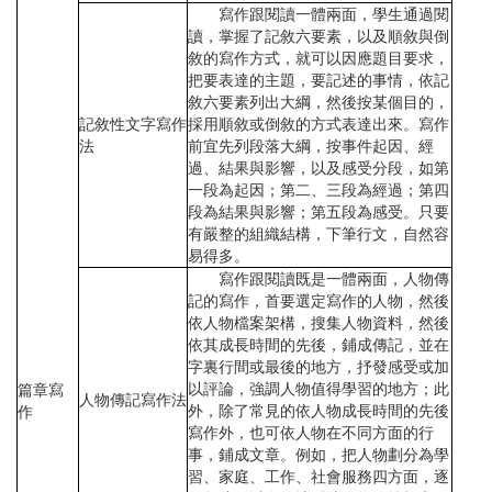
寫作跟閱讀一體兩面，學生通過閱
讀，掌握了記敘六要素，以及順敘與倒
敘的寫作方式，就可以因應題目要求，
把要表達的主題，要記述的事情，依記
敘六要素列出大綱，然後按某個目的，
記敘性文字寫作
採用順敘或倒敘的方式表達出來。寫作
法
前宜先列段落大綱，按事件起因、經
過、結果與影響，以及感受分段，如第
一段為起因；第二、三段為經過；第四
段為結果與影響；第五段為感受。只要
有嚴整的組織結構，下筆行文，自然容
易得多。
寫作跟閱讀既是一體兩面，人物傳
記的寫作，首要選定寫作的人物，然後
依人物檔案架構，搜集人物資料，然後
依其成長時間的先後，鋪成傳記，並在
字裏行間或最後的地方，抒發感受或加
以評論，強調人物值得學習的地方；此
篇章寫
人物傳記寫作法
外，除了常見的依人物成長時間的先後
作
寫作外，也可依人物在不同方面的行
事，鋪成文章。例如，把人物劃分為學
習、家庭、工作、社會服務四方面，逐