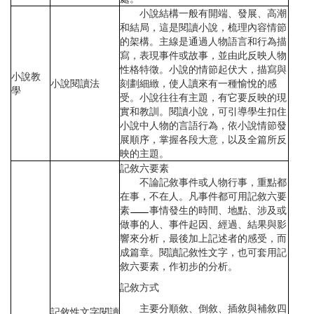
小說結構一般有開端、發展、高潮
和結局，這是閱讀小說，梳理內容情節
的架構。主線是通過人物語言和行為描
寫，表現事件或故事，並由此反映人物
性格特徵。小說的情節起伏大，描寫與
小說教
小說閱讀法
刻劃細緻，使人讀來有一種愉悅的感
學
受。小說往往有主題，有它要反映的現
實和教訓。閱讀小說，可引導學生扣住
小說中人物的言語行為，依小說情節發
展順序，掌握各段大意，以及全篇所反
映的主題。
記敘六要素
不論記敘事件或人物行事，重點都
在事，不在人。凡事件都可用記敘六要
素
事情發生的時間、地點、涉及或
做事的人、事件起因、經過、結果與影
響來分析，最後加上記述者的感受，而
成篇章。閱讀記敘性文字，也可套用記
敘六要素，作初步的分析。
記敘方式
主要分順敘、倒敘、插敘與補敘四
記敘性文字閱讀