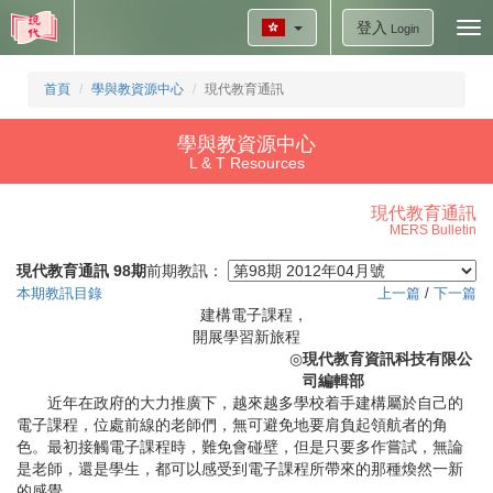
登入
Tog
Login
nav
首頁
學與教資源中心
現代教育通訊
學與教資源中心
L & T Resources
現代教育通訊
MERS Bulletin
現代教育通訊 98期
前期教訊：
本期教訊目錄
上一篇
/
下一篇
建構電子課程，
開展學習新旅程
◎
現代教育資訊科技有限公
司編輯部
近年在政府的大力推廣下，越來越多學校着手建構屬於自己的
電子課程，位處前線的老師們，無可避免地要肩負起領航者的角
色。最初接觸電子課程時，難免會碰壁，但是只要多作嘗試，無論
是老師，還是學生，都可以感受到電子課程所帶來的那種煥然一新
的感覺。