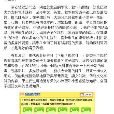
筆者曾經訪問過一間位於北區的學校，數年前開始，該校已經
大力支持電子課程，至今中文、英文、數學和常識科都已經發展成
熟。據老師所講，在剛開始時，大部分老師都對電子課程一無所
知，心想：只要在既有的課本內，增加動畫、朗讀、少量遊戲便是
有效的電子課程。 但是經過長時間的探究和研討，他們得出的結論
是：按照學生的能力，編排合適的課程；透過重覆的解說，促進學
生的記憶；通過多元化的互動設計，提升學生的學習動機；利用豐
富的多媒體資源，讓學生全面了解有關課題的資訊。能夠做到這四
點，才是有效的電子課程。
有見及此，現代教育研究社（下稱「現代社」）便委託了現代
教育資訊科技有限公司全力研發嶄新的電子課程。經過長時間的研
究和製作，在2012年，小學中國語文科將會推出一系列全新的動
畫、視訊影片、多媒體遊戲……務求令全港的師生，只要一click入
網站，便能夠輕輕鬆鬆地汲取與單元課題、語文知識、傳統文化有
關的內容。學生們也可透過每天的小練習和小遊戲溫故知新，全面
掌握語文科的基礎知識。