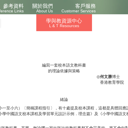
參考資料
關於我們
客戶服務
ference Links
About Us
Customer Services
學與教資源中心
L & T Resources
編寫一套校本語文教科書
的理論依據與策略
◎
何文勝
博士
香港教育學院
緒論
小一至小六）〔簡稱課程指引〕，有十處提及校本課程，這都是具體回應
《小學中國語文校本課程及學習單元設計示例．理念篇》及《小學中國語