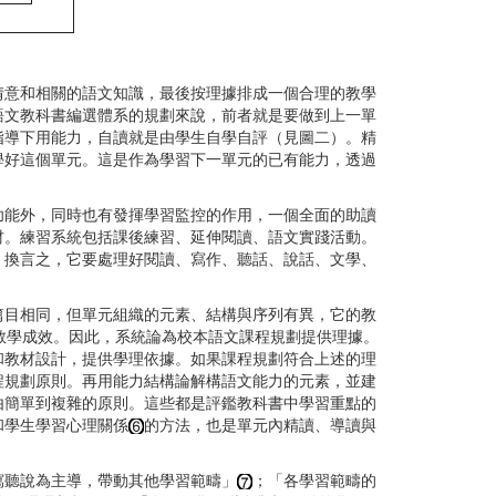
意和相關的語文知識，最後按理據排成一個合理的教學
語文教科書編選體系的規劃來說，前者就是要做到上一單
指導下用能力，自讀就是由學生自學自評（見圖二）。精
學好這個單元。這是作為學習下一單元的已有能力，透過
能外，同時也有發揮學習監控的作用，一個全面的助讀
材。練習系統包括課後練習、延伸閱讀、語文實踐活動。
，換言之，它要處理好閱讀、寫作、聽話、說話、文學、
目相同，但單元組織的元素、結構與序列有異，它的教
教學成效。因此，系統論為校本語文課程規劃提供理據。
和教材設計，提供學理依據。如果課程規劃符合上述的理
程規劃原則。再用能力結構論解構語文能力的元素，並建
由簡單到複雜的原則。這些都是評鑑教科書中學習重點的
和學生學習心理關係
的方法，也是單元內精讀、導讀與
聽說為主導，帶動其他學習範疇」
；「各學習範疇的