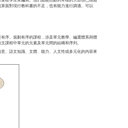
某校學生來編寫。他們如能照顧到常模的大部份已很難
就算面對現行教科書的不足，也有能力進行調適。可以
有序。規劃有序的課程，涉及單元教學、編選體系與體
語文課程中單元的元素及單元間的結構和序列。
情意、語文知識、文體、能力、人文性或多元化的內容來