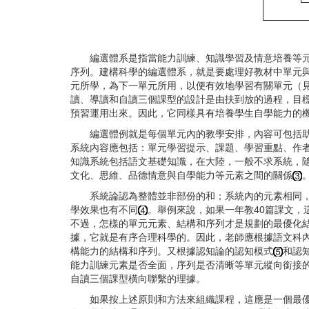
編選體系是指當能力訓練、知識學習及情意培養等元素
序列。建構科學的編選體系，就是要處理好教材中單元
元所學，為下一單元所用，以便有效地學習有關單元（
讀、導讀和自讀三個課型的設計是由扶到放的過程，目
預習運用出來。因此，它同樣具有培養學生自學能力的
編選體例就是每個單元內的教學安排，內容可包括助讀
系統內容應包括：單元學習提示、課題、學習重點、作
知識系統包括語文基礎知識，在大陸，一般不求系統，
文化、思維、品德情意與自學能力等元素之間的關係
系統論認為整體並非部份的和；系統內的元素相同，而
學效果也有不同
。舉例來說，如果一年教40篇課文
不過，怎樣的單元元素、結構和序列才是規劃的最優化
據，它就是有序合理科學的。因此，老師應根據語文科
構能力的結構和序列。又根據認知論的認知模式
和認
能力訓練元素是否全面，序列是否清晰等單元縱向銜接
自讀三個課型橫向聯繫的理據。
如果按上述原則和方法來組織課程，這應是一個最優化