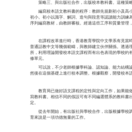
策略三、與出版社合作，出版校本教科書。這種策略
編寫校本語文教科書的程序：教師先規劃初小及高小共
初小。初小以識字、解詞、造句與段意等認讀能力訓練
序列編寫教材，由教師審核。經過這些工序和質量管理
在課程改革進行時，香港教育學院中文學系有見當時教
普通話教中文等幾個範疇，與教師建立伙伴關係。透過
所，利用理論開發校本語文課程而有出色表現的學校約
修單元。
可以說，不少老師根據學科論、認知論、能力結構論與
然後在這個基礎上進行校本調整。根據觀察，開發校本
教育局已做好語文課程的定性與定向工作，如果能做好
寫教科書。相信不同的假設可有不同編選體系的教科書
定。
從去年開始，有出版社與學校合作，出版根據學校調整
育來說是一項功德無量的工作。