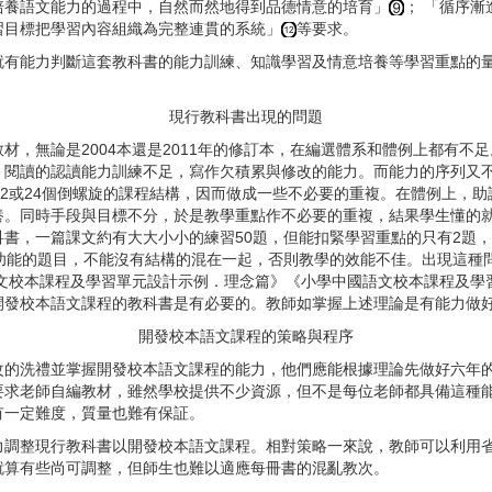
培養語文能力的過程中，自然而然地得到品德情意的培育」
； 「循序漸
習目標把學習內容組織為完整連貫的系統」
等要求。
能力判斷這套教科書的能力訓練、知識學習及情意培養等學習重點的量
現行教科書出現的問題
無論是2004本還是2011年的修訂本，在編選體系和體例上都有不
，閱讀的認讀能力訓練不足，寫作欠積累與修改的能力。而能力的序列又
12或24個倒螺旋的課程結構，因而做成一些不必要的重複。在體例上，
養。同時手段與目標不分，於是教學重點作不必要的重複，結果學生懂的
書，一篇課文約有大大小小的練習50題，但能扣緊學習重點的只有2題
和功能的題目，不能沒有結構的混在一起，否則教學的效能不佳。出現這種
語文校本課程及學習單元設計示例．理念篇》《小學中國語文校本課程及學習
開發校本語文課程的教科書是有必要的。教師如掌握上述理論是有能力做
開發校本語文課程的策略與程序
洗禮並掌握開發校本語文課程的能力，他們應能根據理論先做好六年的
要求老師自編教材，雖然學校提供不少資源，但不是每位老師都具備這種
有一定難度，質量也難有保証。
整現行教科書以開發校本語文課程。相對策略一來說，教師可以利用省
就算有些尚可調整，但師生也難以適應每冊書的混亂教次。