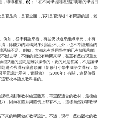
進，環環相扣」
；「在不同學習階段擬訂明確的學習目
是否足夠，是否全面，序列是否清晰？有問題的話，老
足。例如，從學科論來看，有些仍以道來組織單元，未有
不清，除能力的結構與序列論証不足外，也不符認知論的
助讀系統不足。例如，大都未有善用學生的已有知識和能
就不斷去學，不懂的就沒有時間來學，甚至有些出現重文
，而這2題的提問是難以操作的：要的只是答案，不是讓學
問題是否與課程議會頒佈《新修訂小學中國語文課程．學
單元設計示例．實踐篇》（2008年）有關，這是值得
好這套校本語文教科書的。
課程規劃和教材編選體系，再選配適合的教材，最後編
能力，因而在體系與體例上都有不足，這樣自然影響教學
下來的時間做好教學設計。不過，現行一些出版社的教