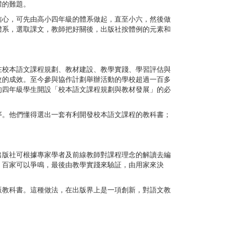
權的難題。
心，可先由高小四年級的體系做起，直至小六，然後做
體系，選取課文，教師把好關後，出版社按體例的元素和
校本語文課程規劃、教材建設、教學實踐、學習評估與
改的成效。至今參與協作計劃舉辦活動的學校超過一百多
的四年級學生開設「校本語文課程規劃與教材發展」的必
。他們懂得選出一套有利開發校本語文課程的教科書；
版社可根據專家學者及前線教師對課程理念的解讀去編
，百家可以爭鳴，最後由教學實踐來驗証，由用家來決
教科書。這種做法，在出版界上是一項創新，對語文教