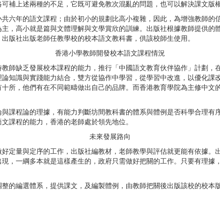
可補上述兩種的不足，它既可避免教次混亂的問題，也可以解決課文版
六年的語文課程；由於初小的規劃比高小複雜，因此，為增強教師的信
為主，高小就是篇與文體理解與文學賞欣的訓練。出版社根據教師提供的
，出版社出版老師任教學校的校本語文教科書，供該校師生使用。
香港小學教師開發校本語文課程情況
師缺乏發展校本課程的能力，推行「中國語文教育伙伴協作」計劃，在
理論知識與實踐能力結合，雙方從協作中學習，從學習中改進，以優化課
有十所，他們有在不同範疇做出自己的品牌。而香港教育學院為主修中文
課程論的理據，有能力判斷坊間教科書的體系與體例是否科學合理有序
語文課程的能力，香港的老師處於領先地位。
未來發展路向
定量與定序的工作，出版社編教材，老師教學與評估就更能有依據。出
出現，一綱多本就是這樣產生的，政府只需做好把關的工作。只要有理據
的編選體系，提供課文，及編製體例，由教師把關後出版該校的校本版