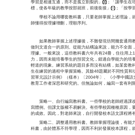
學習是相連互通，而不是孤立割裂的」
；「讓學生在
標，使各年級的教學按部就班，前後銜接」
；「按學
學校不論用哪套教科書，只要老師掌握上述理論，就有
師懂得按理據增刪，理順序列。
如果教師掌握上述理據後，不難發現坊間幾套通用教材，
做到文道合一的原則。從能力結構論來說，能力不全面
理據。一般來說，這些教科書六年共有24冊，住往用上
力，因而未能培養學生的預習文化，錯過自學能力的培
輕道的現象。練習系統的題目多而沒有結構，如某套教科
生在練習的過程中掌握策略。其餘48題屬於不同性質
習單元設計示例》（樣本）〔2004年〕、《小學中國
教育工作者深思和研究的。但無論如何，編寫一套有利
策略一、自行編寫教科書。一些學校的老師經過課改的
寫體例。但課文版權不易解決。有些學校因種種原因，
的成效。因此，對老師來說，自行開發校本語文課程將
策略二、調整通用教科書。教師掌握理論後，有能力調
科書，由於體系不符學理，因而不利於發展校本課程，