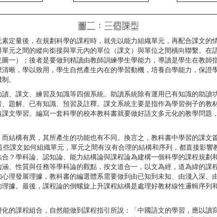
定量後，在規劃科學的課程時，就先以能力組織單元，再配合課文的情
與單元之間的縱向銜接與單元內的單位（課文）與單位之間橫向聯繫。在
見圖一）；後者是要做到精讀由教師訓練學生學能力，導讀是學生在教師
標清晰，學以致用，學生自然產生內在的學習動機，培養自學能力，保證
機制。
、課文、練習及知識等四個系統。助讀系統除有運用已有知識的助讀功
者、題解、已有知識、預習及註釋。課文系統主要是指作為學習例子的教
隨課文學習。編寫一套科學的校本教科書就要做好語文多元化的教學問題
。
結構有異，其所產生的功能也有不同。換言之，教科書中學習的課文篇
，這些課文如何組織單元，單元之間有沒有合理的結構和序列，都直接影響
結合？學科論、認知論、能力結構論與課程論為建構一個科學的課程規劃
內涵、性質與任務等學科論的觀點，按文道合一，以文為經，道為緯的課
知心理發展理據，教科書的編選體系需要做到由已知到未知、由淺入深、
的理據。最後，課程論的倒螺旋上升課程結構是處理好教材線性邏輯序列
的課程組合，自然能做到課程指引所說：「中國語文的學習，應以讀寫