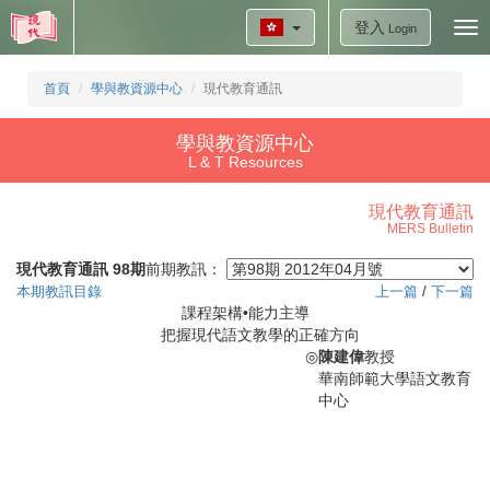
登入
Tog
Login
nav
首頁
學與教資源中心
現代教育通訊
學與教資源中心
L & T Resources
現代教育通訊
MERS Bulletin
現代教育通訊 98期
前期教訊：
本期教訊目錄
上一篇
/
下一篇
課程架構•能力主導
把握現代語文教學的正確方向
◎
陳建偉
教授
華南師範大學語文教育
中心