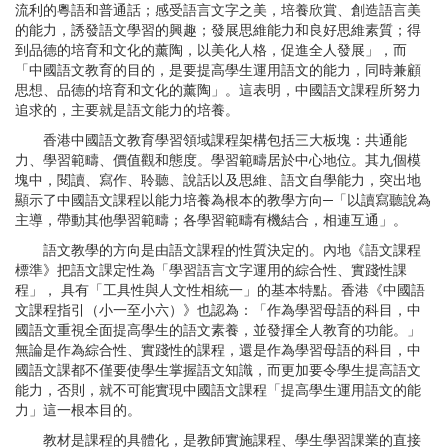
流利的粵語和普通話；感受語言文字之美，培養欣賞、創造語言美
的能力，誘發語文學習的興趣；發展思維能力和良好思維素質；得
到品德的培育和文化的薰陶，以美化人格，促進全人發展」，而
「中國語文教育的目的，是要提高學生運用語文的能力，同時兼顧
思想、品德的培育和文化的薰陶」。這表明，中國語文課程所努力
追求的，主要就是語文能力的培養。
香港中國語文教育學習領域課程架構包括三大板塊：共通能
力、學習範疇、價值觀和態度。學習範疇居於中心地位。其九個模
塊中，閱讀、寫作、聆聽、說話以及思維、語文自學能力，突出地
顯示了中國語文課程以能力培養為根本的教學方向─「以讀寫聽說為
主導，帶動其他學習範疇；各學習範疇有機結合，相連互通」。
語文教學的方向是由語文課程的性質決定的。內地《語文課程
標準》把語文課定性為「學習語言文字運用的綜合性、實踐性課
程」， 具有「工具性與人文性相統一」的基本特點。香港《中國語
文課程指引（小一至小六）》也認為：「作為學習母語的科目，中
國語文重視全面提高學生的語文素養，並發揮全人教育的功能。」
無論是作為綜合性、實踐性的課程，還是作為學習母語的科目，中
國語文課都不僅要使學生掌握語文知識，而更加要令學生提高語文
能力，否則，就不可能實現中國語文課程「提高學生運用語文的能
力」這一根本目的。
教材是課程的具體化，是教師實施課程、學生學習課業的直接