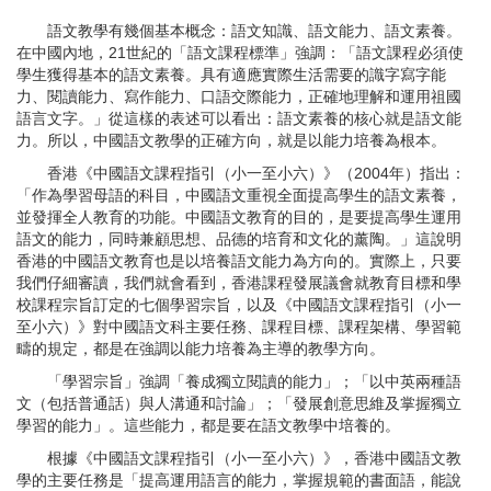
語文教學有幾個基本概念：語文知識、語文能力、語文素養。
在中國內地，21世紀的「語文課程標準」強調：「語文課程必須使
學生獲得基本的語文素養。具有適應實際生活需要的識字寫字能
力、閱讀能力、寫作能力、口語交際能力，正確地理解和運用祖國
語言文字。」從這樣的表述可以看出：語文素養的核心就是語文能
力。所以，中國語文教學的正確方向，就是以能力培養為根本。
香港《中國語文課程指引（小一至小六）》（2004年）指出：
「作為學習母語的科目，中國語文重視全面提高學生的語文素養，
並發揮全人教育的功能。中國語文教育的目的，是要提高學生運用
語文的能力，同時兼顧思想、品德的培育和文化的薰陶。」這說明
香港的中國語文教育也是以培養語文能力為方向的。實際上，只要
我們仔細審讀，我們就會看到，香港課程發展議會就教育目標和學
校課程宗旨訂定的七個學習宗旨，以及《中國語文課程指引（小一
至小六）》對中國語文科主要任務、課程目標、課程架構、學習範
疇的規定，都是在強調以能力培養為主導的教學方向。
「學習宗旨」強調「養成獨立閱讀的能力」；「以中英兩種語
文（包括普通話）與人溝通和討論」；「發展創意思維及掌握獨立
學習的能力」。這些能力，都是要在語文教學中培養的。
根據《中國語文課程指引（小一至小六）》，香港中國語文教
學的主要任務是「提高運用語言的能力，掌握規範的書面語，能說