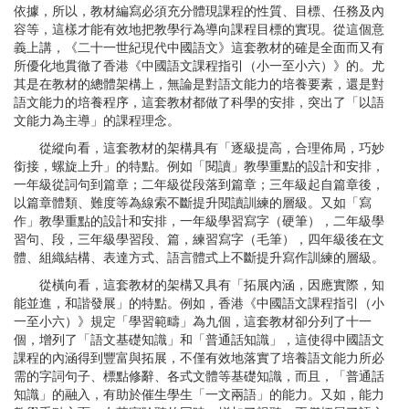
依據，所以，教材編寫必須充分體現課程的性質、目標、任務及內
容等，這樣才能有效地把教學行為導向課程目標的實現。從這個意
義上講，《二十一世紀現代中國語文》這套教材的確是全面而又有
所優化地貫徹了香港《中國語文課程指引（小一至小六）》的。尤
其是在教材的總體架構上，無論是對語文能力的培養要素，還是對
語文能力的培養程序，這套教材都做了科學的安排，突出了「以語
文能力為主導」的課程理念。
從縱向看，這套教材的架構具有「逐級提高，合理佈局，巧妙
銜接，螺旋上升」的特點。例如「閱讀」教學重點的設計和安排，
一年級從詞句到篇章；二年級從段落到篇章；三年級起自篇章後，
以篇章體類、難度等為線索不斷提升閱讀訓練的層級。又如「寫
作」教學重點的設計和安排，一年級學習寫字（硬筆），二年級學
習句、段，三年級學習段、篇，練習寫字（毛筆），四年級後在文
體、組織結構、表達方式、語言體式上不斷提升寫作訓練的層級。
從橫向看，這套教材的架構又具有「拓展內涵，因應實際，知
能並進，和諧發展」的特點。例如，香港《中國語文課程指引（小
一至小六）》規定「學習範疇」為九個，這套教材卻分列了十一
個，增列了「語文基礎知識」和「普通話知識」，這使得中國語文
課程的內涵得到豐富與拓展，不僅有效地落實了培養語文能力所必
需的字詞句子、標點修辭、各式文體等基礎知識，而且，「普通話
知識」的融入，有助於催生學生「一文兩語」的能力。又如，能力