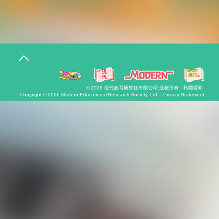
T
o
g
g
l
© 2026
現代教育研究社有限公司
·版權所有 |
私隱聲明
e
Copyright © 2026
Modern Educational Research Society, Ltd. |
Privacy Statement
n
a
v
i
g
a
t
i
o
n