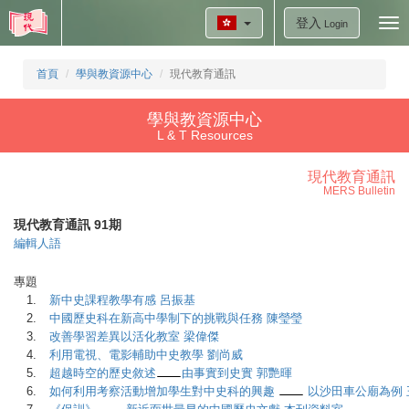
登入
Tog
Login
nav
首頁
學與教資源中心
現代教育通訊
學與教資源中心
L & T Resources
現代教育通訊
MERS Bulletin
現代教育通訊 91期
編輯人語
專題
1.
新中史課程教學有感 呂振基
2.
中國歷史科在新高中學制下的挑戰與任務 陳瑩瑩
3.
改善學習差異以活化教室 梁偉傑
4.
利用電視、電影輔助中史教學 劉尚威
5.
超越時空的歷史敘述
由事實到史實 郭艷暉
6.
如何利用考察活動增加學生對中史科的興趣
以沙田車公廟為例 