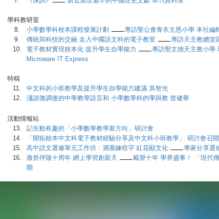
7.
《保訓》
新近面世最早的中國歷史文獻 本刊資料室
學科教研室
8.
小學數學科校本課程發展計劃
專訪聖公會青衣主恩小學 本社編
9.
傳統與科技的交融 走入中國語文科的電子教室
專訪天主教總堂
10.
電子教材實現校本化 提升學生自學能力
專訪聖文德天主教小學
Microware IT Express
特稿
11.
中文科的小班教學及提升學生自學能力建議 吳智光
12.
淺談微調後的中學教學語言和 小學數學科的學與教 曾健華
活動情報站
13.
記生動有趣的「小學數學教學新方向」研討會
14.
「開拓校本中文科電子教材經驗分享及中文科小班教學」 研討會召開
15.
高中語文選修單元工作坊﹕酒塞鍊咬字 紅花顯文化
專家分享選
16.
激答伴隨十周年 網上學習創新天
載譽十年 學界盛事！ 「現代
開