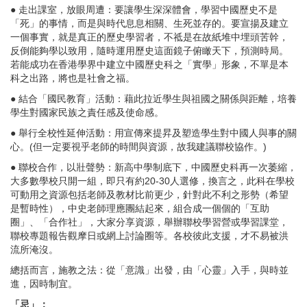
● 走出課室，放眼周遭：要讓學生深深體會，學習中國歷史不是
「死」的事情，而是與時代息息相關、生死並存的。要宣揚及建立
一個事實，就是真正的歷史學習者，不祗是在故紙堆中埋頭苦幹，
反倒能夠學以致用，隨時運用歷史這面鏡子俯瞰天下，預測時局。
若能成功在香港學界中建立中國歷史科之「實學」形象，不單是本
科之出路，將也是社會之福。
● 結合「國民教育」活動：藉此拉近學生與祖國之關係與距離，培養
學生對國家民族之責任感及使命感。
● 舉行全校性延伸活動：用宣傳來提昇及塑造學生對中國人與事的關
心。(但一定要視乎老師的時間與資源，故我建議聯校協作。)
● 聯校合作，以壯聲勢：新高中學制底下，中國歷史科再一次萎縮，
大多數學校只開一組，即只有約20-30人選修，換言之，此科在學校
可動用之資源包括老師及教材比前更少，針對此不利之形勢（希望
是暫時性），中史老師理應團結起來，組合成一個個的「互助
圈」、「合作社」，大家分享資源，舉辦聯校學習營或學習課堂，
聯校專題報告觀摩日或網上討論圈等。各校彼此支援，才不易被洪
流所淹沒。
總括而言，施教之法：從「意識」出發，由「心靈」入手，與時並
進，因時制宜。
「忌」：