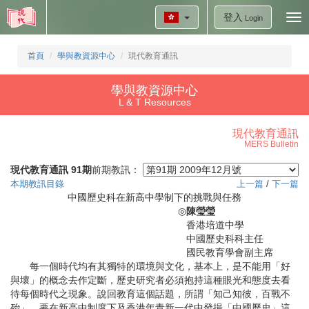
登入
Tog
Login
nav
首頁
學與教資源中心
現代教育通訊
學與教資源中心
L & T Resources
現代教育通訊
MERS Bulletin
現代教育通訊 91期
前期教訊：
本期教訊目錄
上一篇
/
下一篇
中國歷史科在新高中學制下的挑戰與任務
◎
陳瑩瑩
香港培道中學
中國歷史科科主任
國民教育學會副主席
每一個時代均有其獨特的環境與文化，基本上，是不能用「好
與壞」的概念去作定斷，歷史研究者必須抱持這種眼光和態度去看
待每個時代之現象。說回教育這個話題，所謂「知己知彼，百戰不
殆」，要在新高中制度下及香港年青新一代中發揚「中國歷史」這