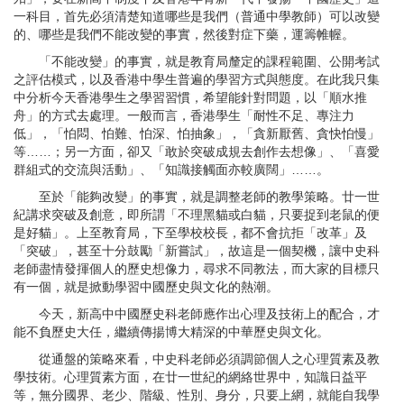
一科目，首先必須清楚知道哪些是我們（普通中學教師）可以改變
的、哪些是我們不能改變的事實，然後對症下藥，運籌帷幄。
「不能改變」的事實，就是教育局釐定的課程範圍、公開考試
之評估模式，以及香港中學生普遍的學習方式與態度。在此我只集
中分析今天香港學生之學習習慣，希望能針對問題，以「順水推
舟」的方式去處理。一般而言，香港學生「耐性不足、專注力
低」，「怕悶、怕難、怕深、怕抽象」，「貪新厭舊、貪快怕慢」
等……；另一方面，卻又「敢於突破成規去創作去想像」、「喜愛
群組式的交流與活動」、「知識接觸面亦較廣闊」……。
至於「能夠改變」的事實，就是調整老師的教學策略。廿一世
紀講求突破及創意，即所謂「不理黑貓或白貓，只要捉到老鼠的便
是好貓」。上至教育局，下至學校校長，都不會抗拒「改革」及
「突破」，甚至十分鼓勵「新嘗試」，故這是一個契機，讓中史科
老師盡情發揮個人的歷史想像力，尋求不同教法，而大家的目標只
有一個，就是掀動學習中國歷史與文化的熱潮。
今天，新高中中國歷史科老師應作出心理及技術上的配合，才
能不負歷史大任，繼續傳揚博大精深的中華歷史與文化。
從通盤的策略來看，中史科老師必須調節個人之心理質素及教
學技術。心理質素方面，在廿一世紀的網絡世界中，知識日益平
等，無分國界、老少、階級、性別、身分，只要上網，就能自我學