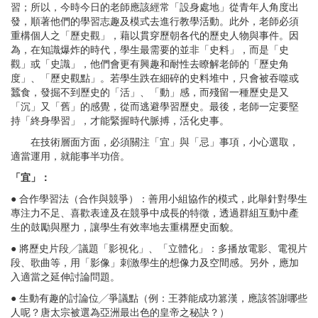
習；所以，今時今日的老師應該經常「設身處地」從青年人角度出
發，順著他們的學習志趣及模式去進行教學活動。此外，老師必須
重構個人之「歷史觀」，藉以貫穿歷朝各代的歷史人物與事件。因
為，在知識爆炸的時代，學生最需要的並非「史料」，而是「史
觀」或「史識」，他們會更有興趣和耐性去瞭解老師的「歷史角
度」、「歷史觀點」。若學生跌在細碎的史料堆中，只會被吞噬或
蠶食，發掘不到歷史的「活」、「動」感，而殘留一種歷史是又
「沉」又「舊」的感覺，從而逃避學習歷史。最後，老師一定要堅
持「終身學習」，才能緊握時代脈搏，活化史事。
在技術層面方面，必須關注「宜」與「忌」事項，小心選取，
適當運用，就能事半功倍。
「宜」：
● 合作學習法（合作與競爭）：善用小組協作的模式，此舉針對學生
專注力不足、喜歡表達及在競爭中成長的特徵，透過群組互動中產
生的鼓勵與壓力，讓學生有效率地去重構歷史面貌。
● 將歷史片段╱議題「影視化」、「立體化」：多播放電影、電視片
段、歌曲等，用「影像」刺激學生的想像力及空間感。另外，應加
入適當之延伸討論問題。
● 生動有趣的討論位╱爭議點（例：王莽能成功篡漢，應該答謝哪些
人呢？唐太宗被選為亞洲最出色的皇帝之秘訣？）