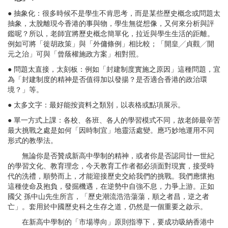
● 抽象化：很多時候不是學生不肯思考，而是某些歷史概念或問題太
抽象，太脫離現今香港的事與物，學生無從想像，又何來分析與評
鑑呢？所以，老師宜將歷史概念簡單化，拉近與學生生活的距離。
例如可將「徙胡政策」與「外傭條例」相比較；「開皇╱貞觀╱開
元之治」可與「曾蔭權施政方案」相對照。
● 問題太直接，太刻板：例如「封建制度實施之原因」這種問題，宜
為「封建制度的精神是否值得加以發揚？是否適合香港的政治環
境？」等。
● 太多文字：最好能按資料之類別，以表格或點項展示。
● 單一方式上課：各校、各班、各人的學習模式不同，故老師最辛苦
最大挑戰之處是如何「因時制宜」地靈活處變。應巧妙地運用不同
形式的教學法。
無論你是否贊成新高中學制的精神，或者你是否認同廿一世紀
的學習文化、教育理念，今天教育工作者都必須面對現實，接受時
代的洗禮，順勢而上，才能迎接歷史交給我們的挑戰。我們應懷抱
這種使命及抱負，發掘機遇，在逆勢中自強不息，力爭上游。正如
國父 孫中山先生所言，「歷史潮流浩浩蕩蕩，順之者昌，逆之者
亡」。套用於中國歷史科之生存之道，仍然是一個重要之啟示。
在新高中學制的「市場導向」原則指導下，要成功吸納香港中