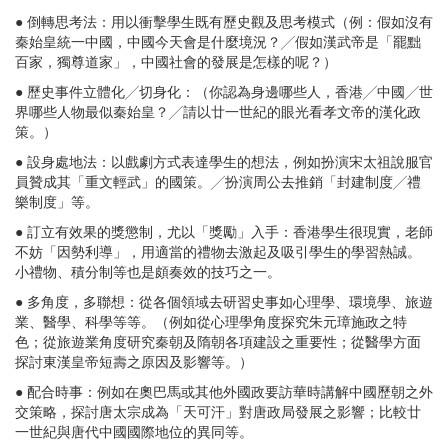
● 倒轉思考法：用以衝擊學生既有歷史觀及思考模式（例：假如沒有
秦始皇統一中國，中國今天會是什麼境況？╱假如漢武帝是「罷黜
百家，獨尊道家」，中國社會的發展是怎樣的呢？）
● 歷史事件立體化╱切身化：（你認為身邊哪些人，香港╱中國╱世
界哪些人物最似秦始皇？╱請以廿一世紀的眼光看孝文帝的漢化政
策。）
● 設身處地法：以戲劇方式表達學生的想法，例如扮演宋太祖說服官
員贊成其「重文輕武」的國策。╱扮演周公去推銷「封建制度╱禮
樂制度」等。
● 訂立有效果的獎懲制，尤以「獎勵」入手：香港學生很現實，老師
不妨「因勢利導」，用適當的禮物去激起及吸引學生的學習熱誠。
小禮物、積分制等也是頗奏效的技巧之一。
● 多角度，多聯想：從各個領域去研習史事如心理學、環境學、旅遊
業、醫學、科學等等。（例如從心理學角度探究朱元璋施政之特
色；從旅遊業角度研究秦朝及隋朝各項建設之重要性；從醫學方面
探討東漢皇帝短壽之原因及影響等。）
● 配合時事：例如在奧巴馬或其他外國政要訪華時講解中國歷朝之外
交策略，探討唐太宗成為「天可汗」對唐政局發展之影響；比較廿
一世紀與唐代中國國際地位的異同等。