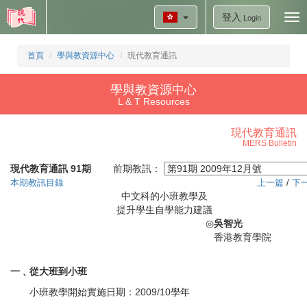
登入
Tog
Login
nav
首頁
學與教資源中心
現代教育通訊
學與教資源中心
L & T Resources
現代教育通訊
MERS Bulletin
現代教育通訊 91期
前期教訊：
本期教訊目錄
上一篇
/
下
中文科的小班教學及
提升學生自學能力建議
◎
吳智光
香港教育學院
一﹑從大班到小班
小班教學開始實施日期：2009/10學年