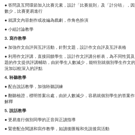
● 答問及互問環節加入比賽元素，設計「比賽規則」及「計分咭」，因
數少，比賽更易進行
● 就課文內容創作或改編為戲劇，作角色扮演
● 小組討論教學
3. 寫作教學
● 加強作文自評與互評活動，針對文題，設計作文自評及互評表格
● 利用作文評講，直接回饋學生，設計作文評講分析表，為不同性質及
題的作文提供評講輔助，由於學生人數減少，能特別就個別學生作文
況加以較深入的評點
4. 聆聽教學
● 配合說話教學，加強聆聽訓練
● 翻聽檢證，標明答案出處，由於人數減少，容易就個別學生的答案作
解釋
5. 說話教學
● 更易進行個別同學的正音與正讀指導
● 緊密配合閱讀和寫作教學，如讀後匯報和先說後寫活動