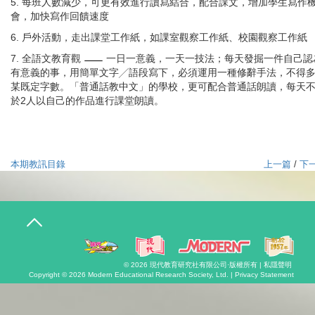
5. 每班人數減少，可更有效進行讀寫結合，配合課文，增加學生寫作
會，加快寫作回饋速度
6. 戶外活動，走出課堂工作紙，如課室觀察工作紙、校園觀察工作紙
7. 全語文教育觀
一日一意義，一天一技法；每天發掘一件自己認
有意義的事，用簡單文字╱語段寫下，必須運用一種修辭手法，不得
某既定字數。「普通話教中文」的學校，更可配合普通話朗讀，每天
於2人以自己的作品進行課堂朗讀。
本期教訊目錄
上一篇
/
下
T
o
g
g
l
© 2026
現代教育研究社有限公司
·版權所有 |
私隱聲明
e
Copyright © 2026
Modern Educational Research Society, Ltd. |
Privacy Statement
n
a
v
i