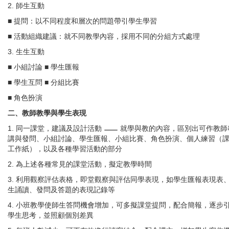
2. 師生互動
■ 提問：以不同程度和層次的問題帶引學生學習
■ 活動組織建議：就不同教學內容，採用不同的分組方式處理
3. 生生互動
■ 小組討論 ■ 學生匯報
■ 學生互問 ■ 分組比賽
■ 角色扮演
二、教師教學與學生表現
1. 同一課堂，建議及設計活動
就學與教的內容，區別出可作教師
講與發問、小組討論、學生匯報、小組比賽、角色扮演、個人練習（
工作紙），以及各種學習活動的部分
2. 為上述各種常見的課堂活動，擬定教學時間
3. 利用觀察評估表格，即堂觀察與評估同學表現，如學生匯報表現表
生誦讀、發問及答題的表現記錄等
4. 小班教學使師生答問機會增加，可多擬課堂提問，配合簡報，逐步
學生思考，並照顧個別差異