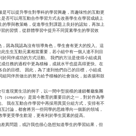
確是可以提升學生對學科的學習興趣，而趣味性的互動更
上是否可以用互動合作學習方式去改善學生在學習成績上
上的學與教策略，促進學生對課題上良好的認知，再加上
改變學習的習慣，從群體學習中提升不同質素學生的學習效
角色，因為我認為沒有領導角色，學生會有更大的投入。這
故此生生互動元素相當重要，若小組中有一個人達不到目
利於同伴成功的方式活動。 我們的方法是使得小組成員
完成任務的過程中更為積極，成就水平也提高得更快。在
各自的目標。 因此，為了達到他們自己的目標，小組成
同組同伴所做出的努力給予積極的社會強化，如表揚和鼓
引進現實生活的例子，以一間中型規模的連鎖餐廳集團
eativity）是當今教育的重要目的之一，對於作為學
。 我在互動合作學習中再採用異質分組方式，安排有不
相互討論，都會將另一些同學的思維導向一個新的領域，
教學更受學生歡迎，更有利於學生質素的提高。
的差異問題，或許我也很心急想知道學生的學習結果，但