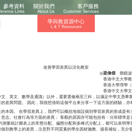
參考資料
關於我們
客戶服務
ference Links
About Us
Customer Services
學與教資源中心
L & T Resources
改善學習差異以活化教室
◎
梁偉傑
鄧鏡波
香港中文大學教
香港大學理學（
香港中文大學文
、英文、數學及通識）以外，還要選修兩至三科，以滿足中學文憑畢業
來的差異問題。 因此，我很想借助這個平台來分享一下這方面的經驗，亦
本因。 在學習差異上，我們可以概括地假設個別學習差異的形成是有主
、意志、社會行為等方面的差異； 客觀的原因亦可能包括有：分班標準是
的測量統計圖表上的常態分配、偏態分配和多峰式分配上，都可以表明學
師個別教學上的差異，注意對不同質素的學生因材施教、揚長補短，充分