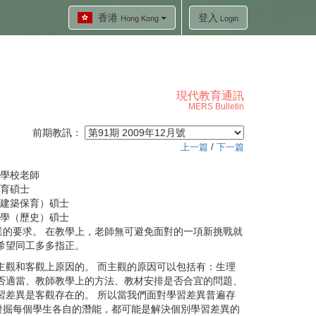
香港
登入
Hong Kong
Login
現代教育通訊
MERS Bulletin
前期教訊：
上一篇
/
下一篇
學校老師
育碩士
建築保育）碩士
學（歷史）碩士
的要求。 在教學上，老師無可避免面對的一項新挑戰就
希望同工多多指正。
觀和客觀上原因的。 而主觀的原因可以包括有：生理
否適當、教師教學上的方法、教材安排是否合宜的問題、
習差異是客觀存在的。 所以當我們面對學習差異普遍存
發掘每個學生各自的潛能，都可能是解決個別學習差異的