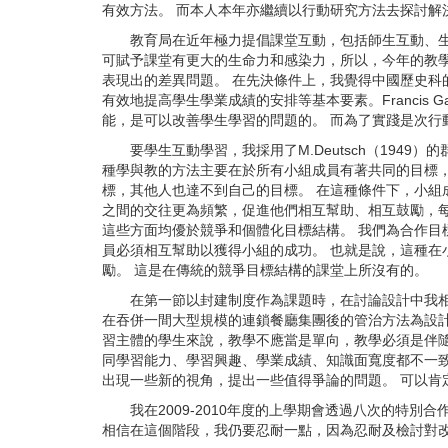
有效方法。 而本人本年亦繼續以行動研究方法去探討解
教育局在近年極力提倡課堂互動，包括師生互動、生生
可賦予課堂有更大的生命力和感染力，所以，今年的教
表現出的差異問題。 在先決條件上，我覺得中國歷史
有效地提高學生學業成績的安排等基本要素。Francis
能，是可以改善學生學習的問題的。 而為了實踐是次行
要學生互動學習，我採用了M.Deutsch（194
種學與教的方法主要在於所有小組成員有著共同的目標
標，其他人也達不到自己的目標。 在這種條件下，小組
之間的交往更為頻繁，促進他們相互幫助、相互鼓勵，
這些方面均優於競爭和個體化目標結構。 我們為合作目
員必須相互幫助以獲得小組的成功。 也就是說，這種
勵。 這是在傳統的競爭目標結構的課堂上所沒有的。
在第一節以封建制度作為課題時，在討論設計中我相當
在吞併一間大型規模的連鎖餐廳集團後的管治方法為設計情
習主體的學生來說，教學不應當是單向，教學必須是伴
同學習能力、學習興趣、學業成績、知識面寬度都不一
出現一些新的視角，提出一些值得爭論的問題。 可以
我在2009-2010年度的上學期會透過八次的特別
相信在這個階段，我仍要忍耐一點，因為忍耐及檢討對