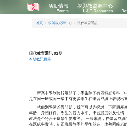
活動情報
學與教資源中心
Events
L & T Resources
Re
首頁
學與教資源中心
現代教育通訊
現代教育通訊 91期
本期教訊目錄
新高中學制終於展開了，學生除了有四科必修科（中文
是在同一班或同一級中有更多學生在學習成績上表現出
就個別學習差異問題，我們可以先探討一下問題產生的
年齡、身體條件、學生的智力水平、學習態度以及性情
教法是否符合全班學生要求等。 一般來說，在學習成績
在既成事實時，糾正班級教學的平衡並進、改善同級老