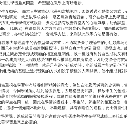
決個別學習差異問題，希望能在教學上有所進步。
互動等。 而本人對教學活化是相當地認同，因為透過互動學習方式，
學行動研究，就是以學校的中一級乙班為實驗對象，研究在教學上及學習
科的互動合作學習方式設計，要先包括有改善課堂內的心理氣氛，配合課堂
 Galton（1862）在遺傳與天才方面進行的教育心理研究顯示，如果能
動研究，亦特別亦設計了一套教學方法，來測試此教學方法是否有效。
9）的群體動力學理論中的合作型學習方式，不過就放棄了理論中的小組領導
，而只有當所有成員都達到目標時，個體自身才能達到目標、獲得成功。
成員之間必定會形成積極的相互促進關係，以一種既有利於自己成功又有
每一名成員都更大程度感受到自尊和被其他成員所接納，因此使得他們在
標結構設計了一種情境，就是只有當小組成功時，小組成員才能達到他們
在小組成績的基礎上進行獎勵的方式創設了積極的人際關係，使小組成員對
重視在學習中有培養創新精神的意念，例如在涉及周滅商的史例時，會
境，令同學通過小組討論去反思，去建構歷史知識。 釋放學生的創造力（cr
隨著喜悅與感動的探究發現過程，或是伴隨著驚異的問題解決過程去實行的
致的學生在同一組，因此在學習的過程中，學生間、師生間的相互啟發、
肯定，這樣一個知識不斷出現、不斷建構、具有創造性的過程，要比傳授性
合作學習課，以成績及問卷研究這種方法能否改善學生在學習成績上表現出
改善學習差異是必需的。