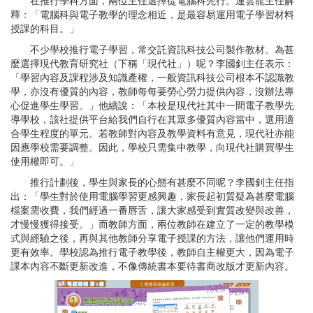
在推行學科方面，兩位主任選擇從電腦科先行。連雲龍主任解
釋：「電腦科與電子教學的理念相近，是最容易運用電子學習材料
授課的科目。」
不少學校推行電子學習，常交託資訊科技公司製作教材。為甚
麼選擇現代教育研究社（下稱「現代社」）呢？李國釗主任表示：
「學習內容及課程涉及知識產權，一般資訊科技公司根本不認識教
學，亦沒有優質的內容，教師每每要勞心勞力提供內容，沒辦法專
心促進學生學習。」他續說：「本校是現代社其中一間電子教學先
導學校，該社提供平台給我們自行在其眾多優質內容當中，選用適
合學生程度的單元。若教師對內容及教學資料有意見，現代社亦能
因應學校需要調整。因此，學校只需集中教學，向現代社購買學生
使用權即可。」
推行計劃後，學生與家長的心態有甚麼不同呢？李國釗主任指
出：「學生對於使用電腦學習更感興趣，家長起初質疑為甚麼電腦
檔案需收費，我們經過一番唇舌，讓大家感受到實質改變與改善，
才慢慢獲得接受。」而教師方面，兩位教師在建立了一定的教學模
式與經驗之後，再與其他教師分享電子授課的方法，讓他們運用時
更有效率。學校認為推行電子教學後，教師自主權更大，因為電子
課本內容不斷更新改進，不像傳統書本要待書商改版才更新內容。