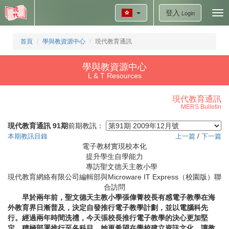
登入
Tog
Login
nav
首頁
學與教資源中心
現代教育通訊
學與教資源中心
L & T Resources
現代教育通訊
MERS Bulletin
現代教育通訊 91期
前期教訊：
本期教訊目錄
上一篇
/
下一篇
電子教材實現校本化
提升學生自學能力
專訪聖文德天主教小學
現代教育網絡有限公司編輯部與Microware IT Express（校園版）聯
合訪問
早於兩年前，聖文德天主教小學張偉菁校長有感電子教學在海
外教育界日漸普及，決定自發推行電子教學計劃，並以電腦科先
行。經過兩年時間洗禮，今天張校長推行電子教學的決心更加堅
定，積極部署推行至各科目，她更希望在學校建立資訊文化，讓教