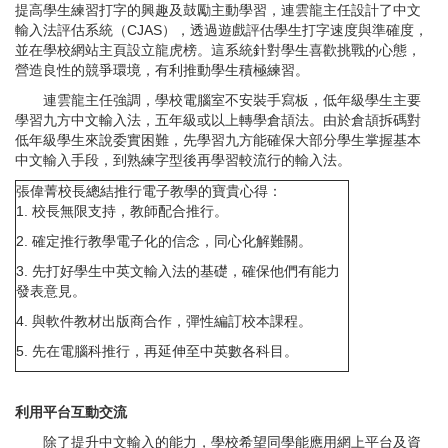
提高學生練習打字的興趣及鼓勵主動學習，連雲龍主任設計了中文
輸入法評估系統（CJAS），透過遊戲評估學生打字速度與準確度，
並在學校網站主頁設立龍虎榜。這系統針對學生喜歡挑戰的心態，
營造良性的競爭環境，有利推動學生積極練習。
連雲龍主任強調，學校電腦室不安裝手寫板，低年級學生主要
學習九方中文輸入法，五年級或以上轉學倉頡法。由於倉頡拆碼對
低年級學生來說委實困難，先學習九方能確保大部分學生掌握基本
中文輸入手段，到熟練字型後再學習較流行的輸入法。
張偉菁校長總結推行電子教學的寶貴心得：
1. 校長無限支持，教師配合推行。
2. 確定推行教學電子化的信念，同心化解難關。
3. 先打好學生中英文輸入法的基礎，確保他們有能力
發表意見。
4. 與軟件教材出版商合作，彈性編訂校本課程。
5. 先在電腦科推行，再延伸至中英數各科目。
利用平台互動交流
除了提升中文輸入的能力，學校希望同學能應用網上平台及資