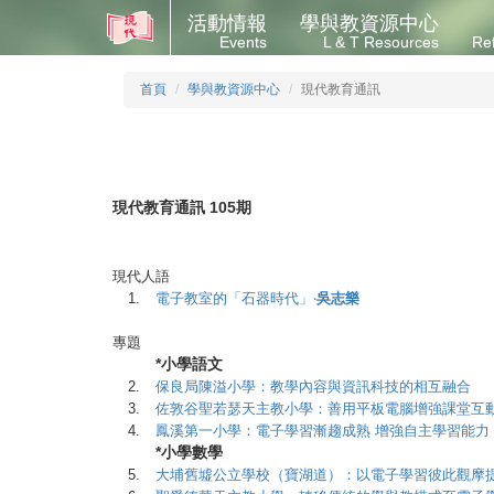
活動情報
學與教資源中心
Events
L & T Resources
Re
首頁
學與教資源中心
現代教育通訊
現代教育通訊 105期
現代人語
1.
電子教室的「石器時代」‧
吳志樂
專題
*小學語文
2.
保良局陳溢小學：教學內容與資訊科技的相互融合
3.
佐敦谷聖若瑟天主教小學：善用平板電腦增強課堂互
4.
鳳溪第一小學：電子學習漸趨成熟 增強自主學習能力
*小學數學
5.
大埔舊墟公立學校（寶湖道）：以電子學習彼此觀摩