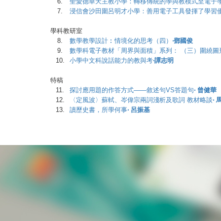
6.
聖愛德華天主教小學：轉移傳統的學與教模式至電子
7.
浸信會沙田圍呂明才小學：善用電子工具發揮了學習
學科教研室
8.
數學教學設計︰情境化的思考（四）
‧鄧國俊
9.
數學科電子教材「周界與面積」系列： （三）圍繞圖
10.
小學中文科說話能力的教與考
‧譚志明
特稿
11.
探討應用題的作答方式——敘述句VS答題句
‧ 曾健華
12.
〈定風波〉蘇軾、岑偉宗兩詞淺析及歌詞 教材略談
‧
13.
讀歷史書，所學何事
‧ 呂振基