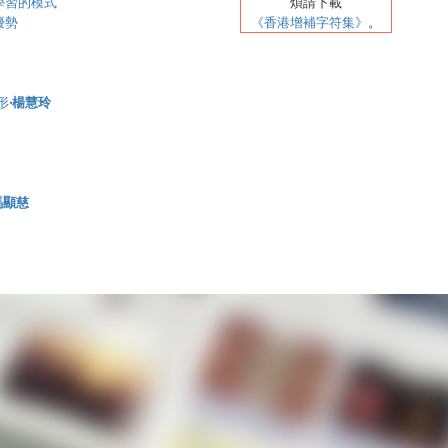
學習的模式
煩請
下載
優勢
《香港增補字符集》
。
形
‧楊慧玲
 馬顯慈