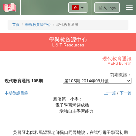
登入
Tog
Login
nav
首頁
學與教資源中心
現代教育通訊
學與教資源中心
L & T Resources
現代教育通訊
MERS Bulletin
前期教訊：
現代教育通訊 105期
本期教訊目錄
上一篇
/
下一篇
鳳溪第一小學：
電子學習漸趨成熟
增強自主學習能力
吳麗琴老師和馬望寧老師異口同聲地說，在試行電子學習初期