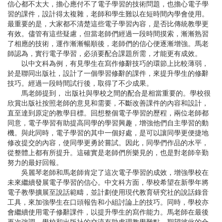
信心都不太大，擔心應付不了電子學習的技術問題，也擔心電子學
習的課件，設計得太複雜，老師和學生難以在短時間內學會使用。
最重要的是，大家都不清楚這些電子學習內容，是否比傳統教學更
有效。儘管有這些疑慮，但當老師們經過一段時間摸索，漸漸熟習
了相應的技術，運作漸漸暢順後，老師們的信心便逐漸增強。馬老
師認為，實行電子學習，必須要配合課題所需，才能更有成效。
以中文科為例，有見學生在寫作修辭技巧的環節上比較薄弱，
於是聯同出版社，設計了一個學習修辭的課件，來提升學生的修辭
技巧。經過一段時間試行後，取得了不少成果。
馬老師提到， 出版社與學校之間的配合是相當重要的。學校很
欣賞出版社按照老師的意見和需要，不斷改善課件的內容和設計，
直至達到原定的教學目標。回想整個電子學習的歷程，兩位老師都
同意，電子學習有助提高同學的學習興趣，增強他們自主學習的動
機。與此同時，電子學習的其中一個好處，是可以讓同學更便捷地
修改提交的內容，使同學更勇於嘗試。因此，同學們作品的水平，
從整體上都有所提升。這確實是老師們所樂見的，也是對老師辛勤
努力的最好回報。
吳麗琴老師和馬老師肯定了這次電子學習的成效，增強學校在
未來繼續發展電子學習的信心。中文科方面，學校希望在新學年將
電子教學擴展至說話範疇，並計劃使用現代教育研究社的說話錄音
工具，來加強學生在口頭報告和小組討論上的技巧。同時，學校亦
會繼續使用電子修辭課件，以提升學生的寫作能力。馬老師在最後