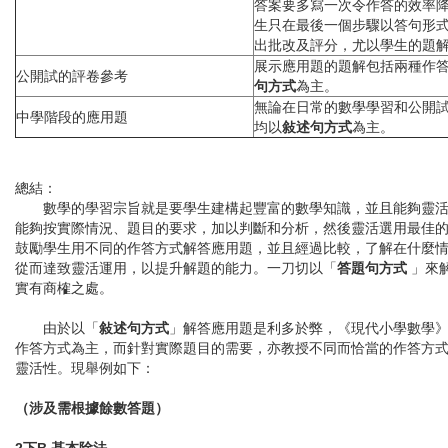
答案要多寫一次令作答的效率
生只在最後一個步驟以答句形
出批改及評分，尤以學生的題
展示應用題的題解包括兩種作
公開試的評卷參考
句方式
為主。
無論在日常的數學學習和公開
中學階段的應用題
均以
敍述句方式
為主。
總結：
數學的學習宗旨就是要學生建構起豐富的數學知識，並且能夠靈活
能夠按實際情況、題目的要求，加以判斷和分析，然後靈活選用最佳
鼓勵學生用不同的作答方式解答應用題，並且經過比較，了解在什麼
從而達致靈活運用，以提升解題的能力。一刀切以「
答題句方式
」來
實有商榷之處。
由於以「
敍述句方式
」解答應用題是利多於弊，《現代小學數學
作答方式為主，而針對實際題目的需要，亦教授不同而恰當的作答方
靈活性。現舉例如下：
（涉及需根據餘數答題）