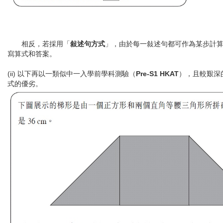
相反，若採用「
敍述句方式
」，由於每一敍述句都可作為某步計
寫算式和答案。
(ii) 以下再以一類似中一入學前學科測驗（
Pre-S1 HKAT
），且較艱深
式的優劣。