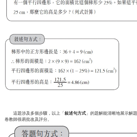
這題涉及多個步驟，以上「
敍述句方式
」的題解能清晰地展示解
卷教師很易批改及評分。