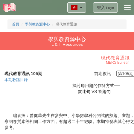
登入
Tog
Login
nav
首頁
學與教資源中心
現代教育通訊
學與教資源中心
L & T Resources
現代教育通訊
MERS Bulletin
現代教育通訊 105期
前期教訊：
本期教訊目錄
探討應用題的作答方式──
敍述句 VS 答題句
編者按：曾健華先生在參與中、小學數學科公開試的擬題、審題
察閱卷質素等相關工作方面，有超過二十年經驗。本期特發表其心得之
參考。