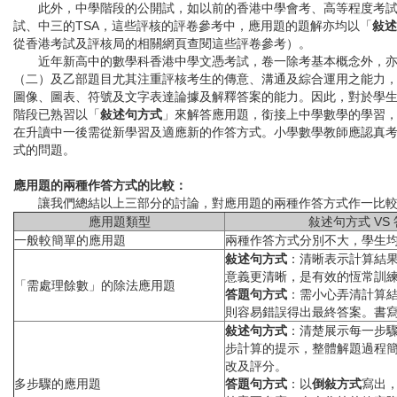
此外，中學階段的公開試，如以前的香港中學會考、高等程度考試
試、中三的TSA，這些評核的評卷參考中，應用題的題解亦均以「
敍述
從香港考試及評核局的相關網頁查閱這些評卷參考）。
近年新高中的數學科香港中學文憑考試，卷一除考基本概念外，亦
（二）及乙部題目尤其注重評核考生的傳意、溝通及綜合運用之能力
圖像、圖表、符號及文字表達論據及解釋答案的能力。因此，對於學
階段已熟習以「
敍述句方式
」來解答應用題，銜接上中學數學的學習
在升讀中一後需從新學習及適應新的作答方式。小學數學教師應認真
式的問題。
應用題的兩種作答方式的比較：
讓我們總結以上三部分的討論，對應用題的兩種作答方式作一比
應用題類型
敍述句方式 VS
一般較簡單的應用題
兩種作答方式分別不大，學生
敍述句方式
：清晰表示計算結
意義更清晰，是有效的恆常訓
「需處理餘數」的除法應用題
答題句方式
：需小心弄清計算
則容易錯誤得出最終答案。書
敍述句方式
：清楚展示每一步
步計算的提示，整體解題過程
改及評分。
多步驟的應用題
答題句方式
：以
倒敍方式
寫出