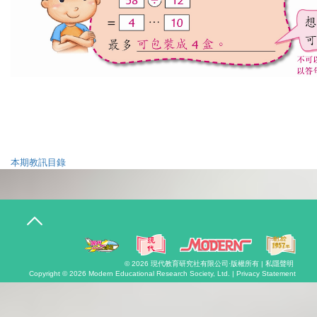
本期教訊目錄
T
o
g
g
l
© 2026
現代教育研究社有限公司
·版權所有 |
私隱聲明
e
Copyright © 2026
Modern Educational Research Society, Ltd. |
Privacy Statement
n
a
v
i
g