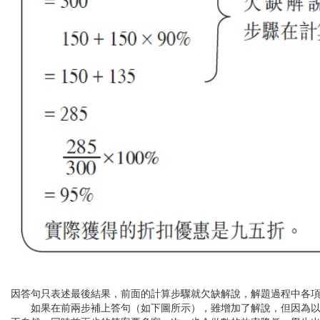
因答句只表述最後結果，前面的計算步驟就欠缺解說，解題過程中各
如果在前兩步補上答句（如下圖所示），雖增加了解說，但因為