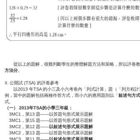
從以上的題解，很難判斷學生的整體解題方法和策略，所以評卷教
方法分
。
II. 公開試 (TSA) 的評卷參考
以2013 年TSA 的小三及小六考卷內「列式計算」題（「列方程
例，當中的題解包括兩種作答方式，而小六的應用題則以「
敍述句方
式。
（一） 2013年TSA的小學三年級：
3MC1，第13 題——以答題句形式展示題解
3MC1，第15 題——以答題句形式展示題解
3MC2，第12 題——
以敍述句形式展示題解
3MC2，第13 題——以答題句形式展示題解
3MC3，第11 題——
以敍述句形式展示題解