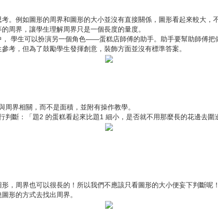
。例如圖形的周界和圖形的大小並沒有直接關係，圖形看起來較大，不
等的周界，讓學生理解周界只是一個長度的量度。
 學生可以扮演另一個角色——蛋糕店師傅的助手。助手要幫助師傅把
生參考，但為了鼓勵學生發揮創意，裝飾方面並沒有標準答案。
是與周界相關，而不是面積，並附有操作教學。
行判斷：「題2 的蛋糕看起來比題1 細小，是否就不用那麼長的花邊去圍
，周界也可以很長的！所以我們不應該只看圖形的大小便妄下判斷呢！
繞圖形的方式去找出周界。