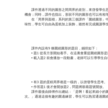
課件透過不同的圖形之間周界的差別，來啓發學生思考
機會；同時，課件也指出，形狀不同的圖形也可以有相
在「周界與面積」系列的第三個課件「圍繞圖形」中，
味性，學生可自由為蛋糕加上裝飾，雖然有完成圖讓學
課件內設有9 條圍繞圖形的題目，鋪排如下：
• 題1 從長方形開始着手。在這裏會重提圍繞圖形
• 載入題2 前會播放一段動畫，老師可以引導學生自
• 有3 題的蛋糕周界都是一樣的，以啓發學生思考。
• 作答題1 後才會開放題2，問題將順着題號開放。
課件最後由師傅作出總結：「是啊！看起來細小的圖形
次。」通過這個有趣的圍邊練習，學生可以熟習通過圍