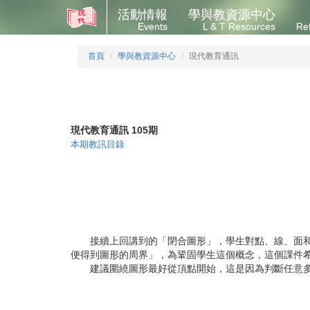
活動情報
學與教資源中心
Events
L & T Resources
Re
首頁
學與教資源中心
現代教育通訊
現代教育通訊 105期
本期教訊目錄
接續上回講到的「閉合圖形」，學生對點、線、面和閉
便得到圖形的周界」，為鞏固學生這個概念，這個課件
建議圍繞圖形最好從頂點開始，這是因為判斷任意多