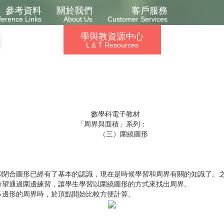
參考資料
關於我們
客戶服務
ference Links
About Us
Customer Services
學與教資源中心
L & T Resources
數學科電子教材
「周界與面積」系列：
（三）圍繞圖形
合圖形已經有了基本的認識，現在是時候學習和周界有關的知識了。之
希望通過圍邊練習，讓學生學習以圍繞圖形的方式來找出周界。
邊形的周界時，於頂點開始比較方便計算。