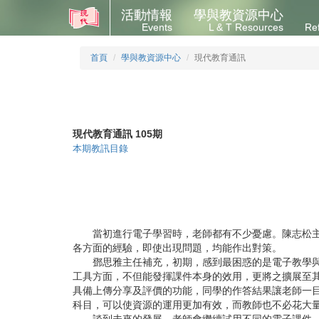
活動情報
學與教資源中心
Events
L & T Resources
Re
首頁
學與教資源中心
現代教育通訊
現代教育通訊 105期
本期教訊目錄
當初進行電子學習時，老師都有不少憂慮。陳志松主任
各方面的經驗，即使出現問題，均能作出對策。
鄧思雅主任補充，初期，感到最困惑的是電子教學與傳
工具方面，不但能發揮課件本身的效用，更將之擴展至
具備上傳分享及評價的功能，同學的作答結果讓老師一
科目，可以使資源的運用更加有效，而教師也不必花大