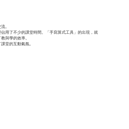
交流。
佔用了不少的課堂時間。「手寫算式工具」的出現，就
了教與學的效率。
了課堂的互動氣氛。