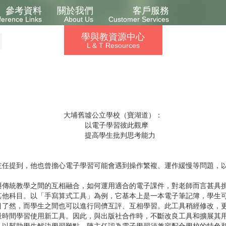
參考資料
關於我們
客戶服務
ference Links
About Us
Customer Services
學與教資源中心
L & T Resources
大埔舊墟公立學校（寶湖道）：
以電子學習彼此觀摩
提高學生批判思考能力
提到，他也曾擔心電子學習可能會遇到操作繁複、運作緩慢等問題，以
統教學之間的互相融合，如何運用適合的電子課件，對老師而言甚具挑
其他科目。以「手寫算式工具」為例，它基本上是一本電子筆記簿，學生
目了然，而學生之間也可以進行同儕互評、互相學習。此工具稍經修改，
量時間學習使用新工具。因此，與出版社合作時，不斷改良工具和擴展其