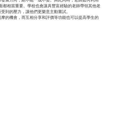
發展方向，絕不能一成不變。與此同時，老師如何利用
方面都相當重要。學校也會讓具豐富經驗的老師帶領其他老
所受到的壓力，讓他們更樂意主動嘗試。
摩的機會，而互相分享和評價等功能也可以提高學生的