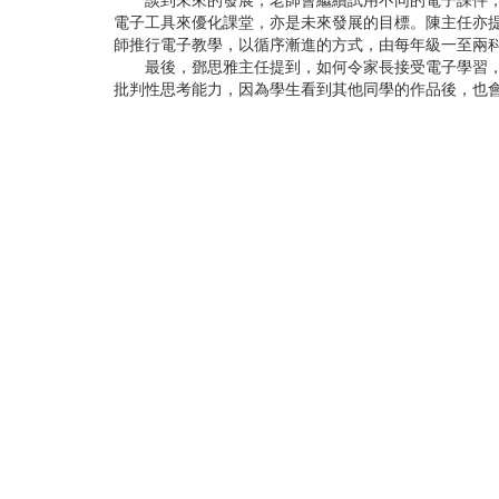
談到未來的發展，老師會繼續試用不同的電子課件，以
電子工具來優化課堂，亦是未來發展的目標。陳主任亦提
師推行電子教學，以循序漸進的方式，由每年級一至兩
最後，鄧思雅主任提到，如何令家長接受電子學習，也
批判性思考能力，因為學生看到其他同學的作品後，也