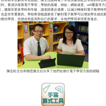
幫助學生解決學習難點。陳主任認為電子學習須兼容配合學校的特色和
到，要成功發展電子學習，學校的基建，例如：網絡速度、wifi覆蓋等
科，擴展至更多學科和年級，讓老師逐步適應，以減少轉換到電子教學時
是非常重要的。學校希望能讓家長了解到電子教學可以增加學生彼此觀
會模仿學習，也很自然提高對自己的要求，令他們學習表現更有進步。
陳志松主任和鄧思雅主任分享了他們在推行電子學習方面的經驗