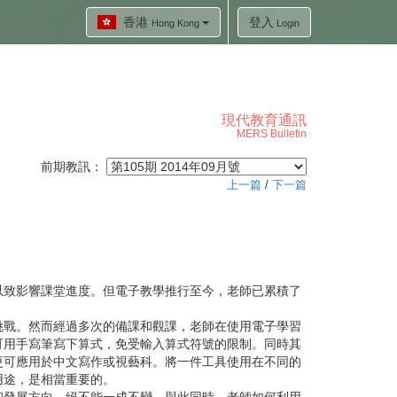
香港
登入
Hong Kong
Login
現代教育通訊
MERS Bulletin
前期教訊：
上一篇
/
下一篇
致影響課堂進度。但電子教學推行至今，老師已累積了
戰。然而經過多次的備課和觀課，老師在使用電子學習
可用手寫筆寫下算式，免受輸入算式符號的限制。同時其
更可應用於中文寫作或視藝科。將一件工具使用在不同的
用途，是相當重要的。