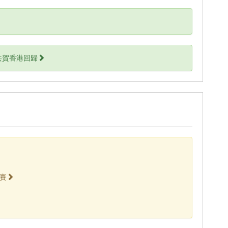
共賀香港回歸
賽