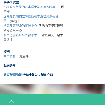
學科研究室
小學語文教學的基本理念及其操作特徵
周
宇軒
從福祿貝爾的教學觀點看香港幼兒課程改
革
黃樹誠
幼兒教育理論的實踐中心
香港教育學院匯豐
幼兒發展中心
和富慈善基金李宗德小學
營造兩文三語學
習環境
特稿
全民體育
趙憲邦
點滴分享
教育新聞簡報
‧活動情報站．新書介紹
T
o