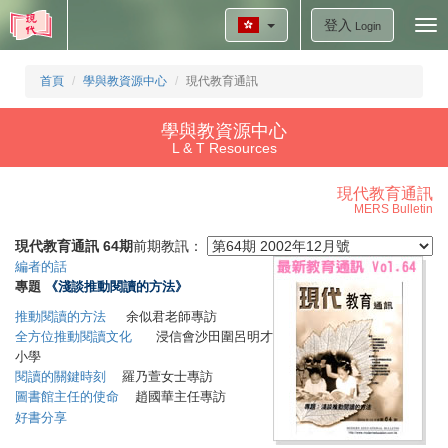
登入
Tog
Login
nav
首頁
學與教資源中心
現代教育通訊
學與教資源中心
L & T Resources
現代教育通訊
MERS Bulletin
現代教育通訊 64期
前期教訊：
編者的話
專題
《淺談推動閱讀的方法》
推動閱讀的方法
余似君老師專訪
全方位推動閱讀文化
浸信會沙田圍呂明才
小學
閱讀的關鍵時刻
羅乃萱女士專訪
圖書館主任的使命
趙國華主任專訪
好書分享