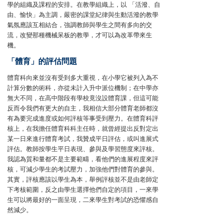
學的組織及課程的安排。在教學組織上，以 「活潑、自
由、愉快」為主調，嚴密的課堂紀律與生動活潑的教學
氣氛應該互相結合，強調教師與學生之間有多向的交
流，改變那種機械呆板的教學，才可以為改革帶來生
機。
「體育」的評估問題
體育科向來並沒有受到多大重視，在小學它被列入為不
計算分數的術科，亦從未計入升中派位機制；在中學亦
無大不同，在高中階段有學校竟沒設體育課，但這可能
反而令我們有更大的自主，我相信大部分體育老師都沒
有為要完成進度或如何評核等事受到壓力。在體育科評
核上，在我擔任體育科科主任時，就曾經提出反對定出
某一日來進行體育考試，我贊成平日評估，或叫進展式
評估。教師按學生平日表現、參與及學習態度來評核。
我認為質和量都不是主要範疇，看他們的進展程度來評
核，可減少學生的考試壓力，加強他們對體育的參與。
其實，評核應該以學生為本，舉例評核並不是由老師定
下考核範圍，反之由學生選擇他們自定的項目，一來學
生可以將最好的一面呈現，二來學生對考試的恐懼感自
然減少。