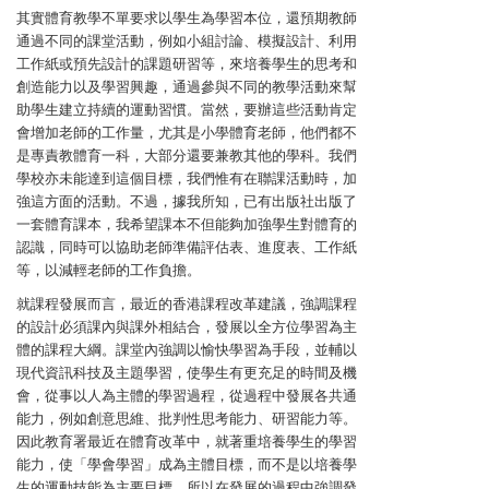
其實體育教學不單要求以學生為學習本位，還預期教師
通過不同的課堂活動，例如小組討論、模擬設計、利用
工作紙或預先設計的課題研習等，來培養學生的思考和
創造能力以及學習興趣，通過參與不同的教學活動來幫
助學生建立持續的運動習慣。當然，要辦這些活動肯定
會增加老師的工作量，尤其是小學體育老師，他們都不
是專責教體育一科，大部分還要兼教其他的學科。我們
學校亦未能達到這個目標，我們惟有在聯課活動時，加
強這方面的活動。不過，據我所知，已有出版社出版了
一套體育課本，我希望課本不但能夠加強學生對體育的
認識，同時可以協助老師準備評估表、進度表、工作紙
等，以減輕老師的工作負擔。
就課程發展而言，最近的香港課程改革建議，強調課程
的設計必須課內與課外相結合，發展以全方位學習為主
體的課程大綱。課堂內強調以愉快學習為手段，並輔以
現代資訊科技及主題學習，使學生有更充足的時間及機
會，從事以人為主體的學習過程，從過程中發展各共通
能力，例如創意思維、批判性思考能力、研習能力等。
因此教育署最近在體育改革中，就著重培養學生的學習
能力，使「學會學習」成為主體目標，而不是以培養學
生的運動技能為主要目標，所以在發展的過程中強調發