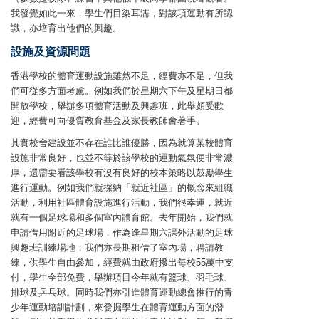
我發覺如此一來，學生們目染耳濡，對該項運動有所認
識，亦培育出他們的興趣。
設施及資源問題
香港學校的體育運動設施雖然不足，經費亦不足，但我
們可從多方面考慮。例如我們於星期六下午及星期日都
開放學校，舉辦多項體育活動及興趣班，此舉頗受歡
迎，經費可向優質教育基金及家長教師會著手。
其實校舍建設並不存在誰比誰優勝，因為就算某校體育
設施非常良好，也並不等於該學校的運動氣氛便非常濃
厚，還需要看該學校有沒有良好的校本策略以鼓勵學生
進行運動。例如我們就採納「就近社區」的概念來組織
活動，利用社區體育設施進行活動，我們很幸運，就近
就有一個足球場和多個室內體育館。去年開始，我們就
申請借用附近的足球場，作為逢星期六課外活動的足球
興趣班訓練場地；我們亦長期租借了室內場，聘請教
練，供學生自由參加，經費就由政府撥出每校55萬中支
付，學生全部免費，舉辦項目今年就有籃球、羽毛球、
排球及乒乓球。同時我們亦引進體育運動總會推行的青
少年運動培訓計劃，來發掘學生在體育運動方面的潛