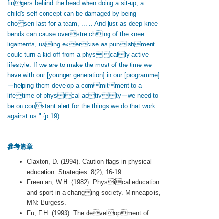
fingers behind the head when doing a sit-up, a
child's self concept can be damaged by being
chosen last for a team, ...... And just as deep knee
bends can cause overstretching of the knee
ligaments, using exercise as punishment
could turn a kid off from a physically active
lifestyle. If we are to make the most of the time we
have with our [younger generation] in our [programme]
－helping them develop a commitment to a
lifetime of physical activity－we need to
be on constant alert for the things we do that work
against us." (p.19)
參考篇章
Claxton, D. (1994). Caution flags in physical
education. Strategies, 8(2), 16-19.
Freeman, W.H. (1982). Physical education
and sport in a changing society. Minneapolis,
MN: Burgess.
Fu, F.H. (1993). The development of