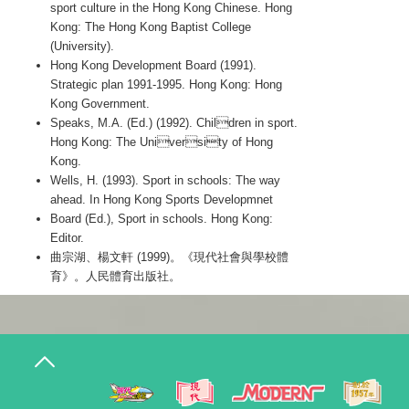
sport culture in the Hong Kong Chinese. Hong
Kong: The Hong Kong Baptist College
(University).
Hong Kong Development Board (1991).
Strategic plan 1991-1995. Hong Kong: Hong
Kong Government.
Speaks, M.A. (Ed.) (1992). Children in sport.
Hong Kong: The University of Hong
Kong.
Wells, H. (1993). Sport in schools: The way
ahead. In Hong Kong Sports Developmnet
Board (Ed.), Sport in schools. Hong Kong:
Editor.
曲宗湖、楊文軒 (1999)。《現代社會與學校體
育》。人民體育出版社。
T
o
g
g
l