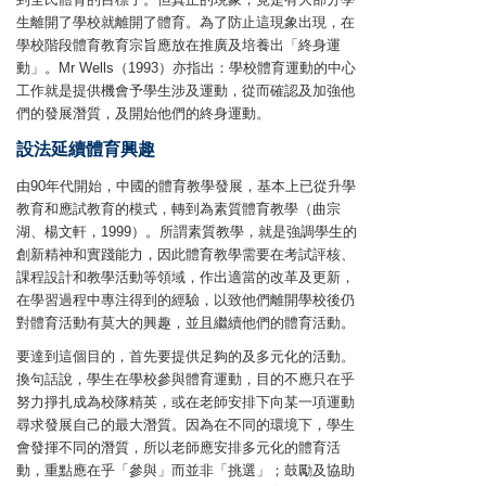
生離開了學校就離開了體育。為了防止這現象出現，在
學校階段體育教育宗旨應放在推廣及培養出「終身運
動」。Mr Wells（1993）亦指出：學校體育運動的中心
工作就是提供機會予學生涉及運動，從而確認及加強他
們的發展潛質，及開始他們的終身運動。
設法延續體育興趣
由90年代開始，中國的體育教學發展，基本上已從升學
教育和應試教育的模式，轉到為素質體育教學（曲宗
湖、楊文軒，1999）。所謂素質教學，就是強調學生的
創新精神和實踐能力，因此體育教學需要在考試評核、
課程設計和教學活動等領域，作出適當的改革及更新，
在學習過程中專注得到的經驗，以致他們離開學校後仍
對體育活動有莫大的興趣，並且繼續他們的體育活動。
要達到這個目的，首先要提供足夠的及多元化的活動。
換句話說，學生在學校參與體育運動，目的不應只在乎
努力掙扎成為校隊精英，或在老師安排下向某一項運動
尋求發展自己的最大潛質。因為在不同的環境下，學生
會發揮不同的潛質，所以老師應安排多元化的體育活
動，重點應在乎「參與」而並非「挑選」；鼓勵及協助