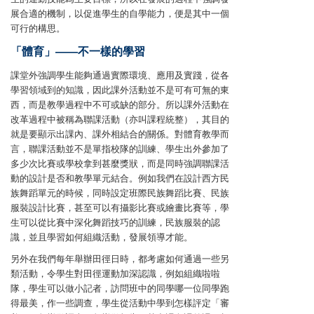
展合適的機制，以促進學生的自學能力，便是其中一個
可行的構思。
「體育」——不一樣的學習
課堂外強調學生能夠通過實際環境、應用及實踐，從各
學習領域到的知識，因此課外活動並不是可有可無的東
西，而是教學過程中不可或缺的部分。所以課外活動在
改革過程中被稱為聯課活動（亦叫課程統整），其目的
就是要顯示出課內、課外相結合的關係。對體育教學而
言，聯課活動並不是單指校隊的訓練、學生出外參加了
多少次比賽或學校拿到甚麼獎狀，而是同時強調聯課活
動的設計是否和教學單元結合。例如我們在設計西方民
族舞蹈單元的時候，同時設定班際民族舞蹈比賽、民族
服裝設計比賽，甚至可以有攝影比賽或繪畫比賽等，學
生可以從比賽中深化舞蹈技巧的訓練，民族服裝的認
識，並且學習如何組織活動，發展領導才能。
另外在我們每年舉辦田徑日時，都考慮如何通過一些另
類活動，令學生對田徑運動加深認識，例如組織啦啦
隊，學生可以做小記者，訪問班中的同學哪一位同學跑
得最美，作一些調查，學生從活動中學到怎樣評定「審