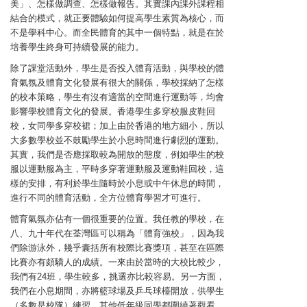
美」、怎樣做調查、怎樣做報告。其實課內課外課程相
結合的模式，就正要體驗如何提高學生素質為核心，而
不是學科中心。而全民體育的其中一個特點，就是在於
培養學生終身可持續發展的能力。
除了課堂活動外，學生是否投入體育活動，與學校的體
育氣氛及體育文化發展有很大的關係，學校採納了怎樣
的校本策略，學生有沒有適當的空間進行運動等，均會
影響學校體育文化的發展。香港學生多穿校服皮鞋回
校，女同學多穿校裙；加上由於香港的地方細小，所以
大多數學校並不鼓勵學生於小息時間進行劇烈的運動。
其實，我們是否應採取較為開放的態度，例如學生的校
服以運動服為主，平時多穿著運動服及運動鞋回校，這
樣的安排，有利於學生隨時於小息或中午休息的時間，
進行不同的體育活動，全方位體育學習才可進行。
體育氣氛亦佔有一個很重要的位置。我任教的學校，在
八、九十年代在荃灣區可以稱為「體育強校」，因為我
們除游泳外，幾乎囊括所有校際比賽獎項，甚至在區際
比賽亦有頗驕人的成績。一來由於當時的大校比較少，
我們有24班，學生較多，挑選亦比較容易。另一方面，
我們在小息期間，亦將籃球場及乒乓球檯開放，供學生
（多數是校隊）練習，其他低年級同學都圍繞著觀看。