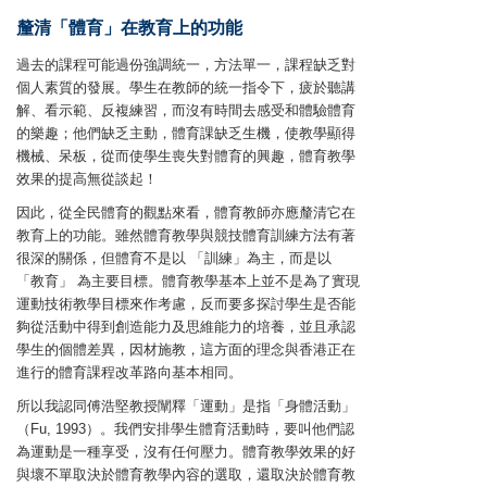
釐清「體育」在教育上的功能
過去的課程可能過份強調統一，方法單一，課程缺乏對
個人素質的發展。學生在教師的統一指令下，疲於聽講
解、看示範、反複練習，而沒有時間去感受和體驗體育
的樂趣；他們缺乏主動，體育課缺乏生機，使教學顯得
機械、呆板，從而使學生喪失對體育的興趣，體育教學
效果的提高無從談起！
因此，從全民體育的觀點來看，體育教師亦應釐清它在
教育上的功能。雖然體育教學與競技體育訓練方法有著
很深的關係，但體育不是以 「訓練」為主，而是以
「教育」 為主要目標。體育教學基本上並不是為了實現
運動技術教學目標來作考慮，反而要多探討學生是否能
夠從活動中得到創造能力及思維能力的培養，並且承認
學生的個體差異，因材施教，這方面的理念與香港正在
進行的體育課程改革路向基本相同。
所以我認同傅浩堅教授闡釋「運動」是指「身體活動」
（Fu, 1993）。我們安排學生體育活動時，要叫他們認
為運動是一種享受，沒有任何壓力。體育教學效果的好
與壞不單取決於體育教學內容的選取，還取決於體育教