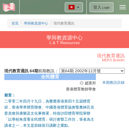
登入
Tog
Login
nav
首頁
學與教資源中心
現代教育通訊
學與教資源中心
L & T Resources
現代教育通訊
MERS Bulletin
現代教育通訊 64期
前期教訊：
全民體育
本期教訊目錄
◎ 趙憲邦
香港體育教師學會
前言：
二零零二年四月十九日，為響應香港第四十五屆體育
節，香港學界體育聯會、中國香港體育協會暨奧林匹克
委員會與康樂及文化事務署，特假沙田體育學院舉辦
「以學校角度看全民體育」研討會暨工作坊，筆者為主
講者之一，本文是節錄當日講辭之重點。