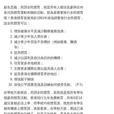
顧名思義，所謂全民體育，就是所有人都涉及參與任何
形式與體育運動有關的活動。那為甚麼要推行全民體育
呢？香港體育發展局於1991年就強調要推行全民體育，
說全民體育可以：
增加健康水平及減少醫療服務負擔；
減少青少年加入黑社會；
減少青少年習染不良嗜好（例如吸毒、酗酒
等）；
提高體質；
減少以謀利及政治為目的的機構；
培育更多本地精英；
主辦更多國際比賽以提高港人自尊；
提高香港在國際體育界的地位；
增強親子關係
加強公平競賽意識及訓練如何接受失敗。（P.3）
在學校方面來說，所謂全民體育，當然就是指所有學生
都參與體育活動。香港現行九年免費教育，所有6至14
歲兒童都必須上學，而學校均有體育課。既然所有學生
都有機會上體育課，表面看來，在學校方面，應該已達
到全民體育的目標了。但真正的現象，竟是有大部分學