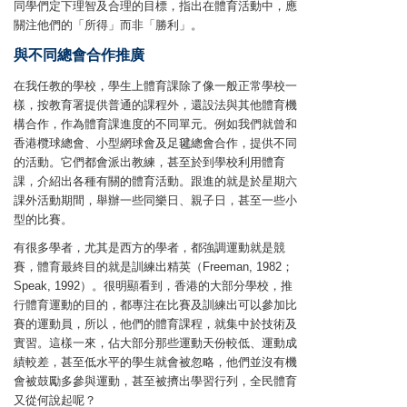
同學們定下理智及合理的目標，指出在體育活動中，應
關注他們的「所得」而非「勝利」。
與不同總會合作推廣
在我任教的學校，學生上體育課除了像一般正常學校一
樣，按教育署提供普通的課程外，還設法與其他體育機
構合作，作為體育課進度的不同單元。例如我們就曾和
香港欖球總會、小型網球會及足毽總會合作，提供不同
的活動。它們都會派出教練，甚至於到學校利用體育
課，介紹出各種有關的體育活動。跟進的就是於星期六
課外活動期間，舉辦一些同樂日、親子日，甚至一些小
型的比賽。
有很多學者，尤其是西方的學者，都強調運動就是競
賽，體育最終目的就是訓練出精英（Freeman, 1982；
Speak, 1992）。很明顯看到，香港的大部分學校，推
行體育運動的目的，都專注在比賽及訓練出可以參加比
賽的運動員，所以，他們的體育課程，就集中於技術及
實習。這樣一來，佔大部分那些運動天份較低、運動成
績較差，甚至低水平的學生就會被忽略，他們並沒有機
會被鼓勵多參與運動，甚至被擠出學習行列，全民體育
又從何說起呢？