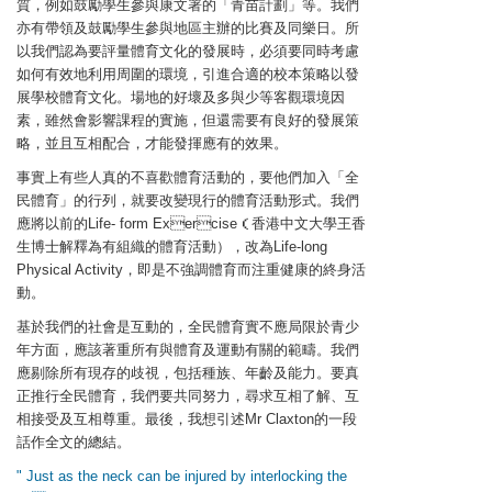
質，例如鼓勵學生參與康文署的「青苗計劃」等。我們
亦有帶領及鼓勵學生參與地區主辦的比賽及同樂日。所
以我們認為要評量體育文化的發展時，必須要同時考慮
如何有效地利用周圍的環境，引進合適的校本策略以發
展學校體育文化。場地的好壞及多與少等客觀環境因
素，雖然會影響課程的實施，但還需要有良好的發展策
略，並且互相配合，才能發揮應有的效果。
事實上有些人真的不喜歡體育活動的，要他們加入「全
民體育」的行列，就要改變現行的體育活動形式。我們
應將以前的Life- form Exercise（香港中文大學王香
生博士解釋為有組織的體育活動），改為Life-long
Physical Activity，即是不強調體育而注重健康的終身活
動。
基於我們的社會是互動的，全民體育實不應局限於青少
年方面，應該著重所有與體育及運動有關的範疇。我們
應剔除所有現存的歧視，包括種族、年齡及能力。要真
正推行全民體育，我們要共同努力，尋求互相了解、互
相接受及互相尊重。最後，我想引述Mr Claxton的一段
話作全文的總結。
" Just as the neck can be injured by interlocking the