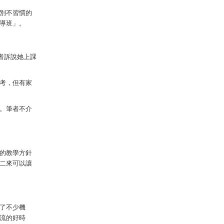
別不習慣的
導班」。
者訴說她上課
考，但有家
。筆者不介
的教學方針
二來可以讓
了不少機
流的好時