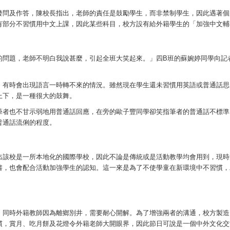
發問及作答，陳校長指出，老師的責任是鼓勵學生，而非禁制學生，因此遇著個
有部分不習慣用中文上課，因此某些科目，校方設有給外籍學生的「加強中文輔
的問題，老師不明白我說甚麼，引起全班大笑起來。」四B班的蘇婉婷同學向記
，有時會出現語言一時轉不來的情況。雖然現在學生還未習慣用英語或普通話思
上下，是一種很大的鼓舞。
筆者也不甘示弱地用普通話回應，在旁的歐子豐同學卻笑指筆者的普通話不標準
普通話流俐的程度。
出該校是一所本地化的國際學校，因此不論是傳統或是活動教學均會用到，現時
書，也會配合活動加強學生的認知。這一來是為了不使學童在新環境中不習慣，
，同時外籍教師因為離鄉別井，需要耐心開解。為了增強兩者的溝通，校方製造
慣，賞月、吃月餅及花燈令外籍老師大開眼界，因此節日可說是一個中外文化交