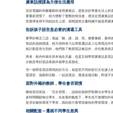
廣東話授課為方便生活應用
至於電腦科和圖書館科採用廣東話，是取決於學童生活上的
要重新習慣了。校方體察了實際的情況後，便決定用廣東話
而選擇使用不同的語言上課，當閱讀英文書時總不能使用廣
告訴孩子語言是必要的溝通工具
要學好兩文三語，無論「聽、講、讀、寫」都要兼顧，最有
母語的老師授課。校方現時有六位用普通話及三位用英語作
校計劃是有分別的，他們除了教授英話會話外，亦任教美術
再者，校內外籍生與本地生共處，也是互相學習廣東話及英
分願意學好英語來跟外籍學生當朋友。
另一個營造英語環境的好方法，就是把不同的節日文化滲入
置課室、遊戲和活動，一起說英語。透過這個活動，即使不
面對外籍的教師，學生會否習慣
陳校長回答說：「完全習慣」，該校的老師們有辦法令學生
多時間關顧每位學生，在友善的氣氛下，學生也不會懼怕外
是否在愉快環境下學習，因此校方會營造愉快的學習環境，
相關配套～遷就不同學生差異