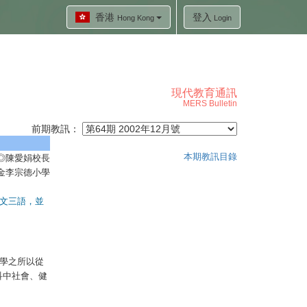
香港
登入
Hong Kong
Login
現代教育通訊
MERS Bulletin
前期教訊：
本期教訊目錄
◎陳愛娟校長
金李宗德小學
文三語，並
學之所以從
識科中社會、健