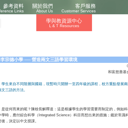
參考資料
關於我們
客戶服務
ference Links
About Us
Customer Services
學與教資源中心
L & T Resources
李宗德小學 ── 營造兩文三語學習環境
和富慈善基
，學生來自不同階層與國籍，現暫時只開辦一至四年級的課程，校方重點發展兩
兩文三語的方法。
，是從何而來的呢？陳校長解釋道：這是根據學生的學習需要而制定的，例如科
應付綜合科學（Integrated Science）科目而想出來的措施；鑑於常
討後，決定以中文授課。