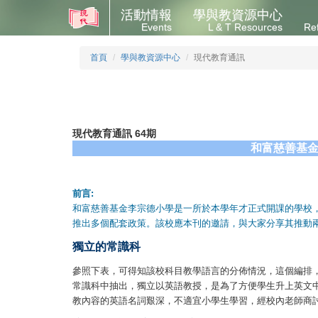
活動情報
學與教資源中心
Events
L & T Resources
Re
首頁
學與教資源中心
現代教育通訊
現代教育通訊 64期
和富慈善基金
前言:
和富慈善基金李宗德小學是一所於本學年才正式開課的學校
推出多個配套政策。該校應本刊的邀請，與大家分享其推動
獨立的常識科
參照下表，可得知該校科目教學語言的分佈情況，這個編排
常識科中抽出，獨立以英語教授，是為了方便學生升上英文中學時，
教內容的英語名詞艱深，不適宜小學生學習，經校內老師商