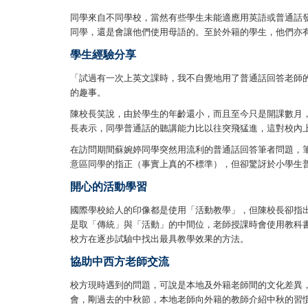
同學來自不同學校，當然有些學生未能適應用英語或普通話
同學，還是會讓他們使用母語的。至於外籍的學生，他們亦
學生經驗分享
「試過有一次上英文課時，我不自覺地用了普通話回答老師
的趣事。
陳校長笑說，由於學生的年齡還小，而且至今只是開課數月
長表示，同學普通話的聽講能力比以往突飛猛進，這對校內
在訪問期間蘇婉婷同學突然用流利的普通話回答筆者問題，
意區同學的指正（事實上真的不標準），但卻驚訝於小學生
開心的活動學習
國際學校給人的印像都是使用「活動教學」，但陳校長卻指
是取「傳統」與「活動」的中間位，老師授課時會使用教科
校方在逐步試驗中找出最具教學效果的方法。
協助中西方老師交流
校方現時遇到的問題，可說是本地及外籍老師間的文化差異
會，剛過去的中秋節，本地老師向外籍的教師介紹中秋的習