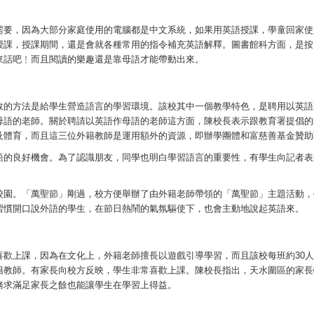
需要，因為大部分家庭使用的電腦都是中文系統，如果用英語授課，學童回家使
授課，授課期間，還是會就各種常用的指令補充英語解釋。圖書館科方面，是按
東話吧﹗而且閱讀的樂趣還是靠母語才能帶動出來。
效的方法是給學生營造語言的學習環境。該校其中一個教學特色，是聘用以英語
母語的老師。關於聘請以英語作母語的老師這方面，陳校長表示跟教育署提倡的
及體育，而且這三位外籍教師是運用額外的資源，即辦學團體和富慈善基金贊助
語的良好機會。為了認識朋友，同學也明白學習語言的重要性，有學生向記者表
校園。「萬聖節」剛過，校方便舉辦了由外籍老師帶領的「萬聖節」主題活動，
習慣開口說外語的學生，在節日熱鬧的氣氛驅使下，也會主動地說起英語來。
喜歡上課，因為在文化上，外籍老師擅長以遊戲引導學習，而且該校每班約30
籍教師。有家長向校方反映，學生非常喜歡上課。陳校長指出，天水圍區的家長
務求滿足家長之餘也能讓學生在學習上得益。