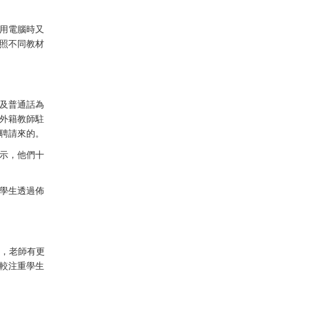
用電腦時又
照不同教材
及普通話為
外籍教師駐
聘請來的。
示，他們十
學生透過佈
人，老師有更
較注重學生