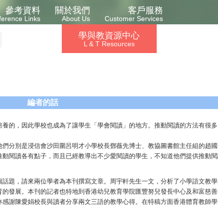
參考資料
關於我們
客戶服務
ference Links
About Us
Customer Services
學與教資源中心
L & T Resources
編者的話
培養的，因此學校也成為了讓學生「學會閱讀」的地方。推動閱讀的方法有很多
他們分別是浸信會沙田圍呂明才小學校長鄧薇先博士、教協圖書館主任組的趙國
推動閱讀各有點子，而且已經教導出不少愛閱讀的學生，不知道他們提供推動閱
個話題，請來兩位學者為本刊撰寫文章。周宇軒先生一文，分析了小學語文教學
育的發展。本刊的記者也特地到香港幼兒教育學院匯豐努兒發長中心及和富慈善
亦感謝陳愛娟校長與讀者分享兩文三語的教學心得。在特稿方面香港體育教師學