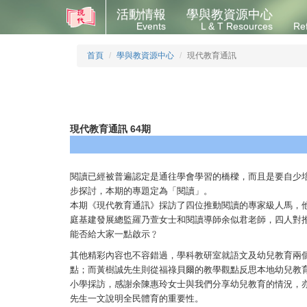
活動情報
學與教資源中心
Events
L & T Resources
Re
首頁
學與教資源中心
現代教育通訊
現代教育通訊 64期
閱讀已經被普遍認定是通往學會學習的橋樑，而且是要自少
步探討，本期的專題定為「閱讀」。
本期《現代教育通訊》採訪了四位推動閱讀的專家級人馬，
庭基建發展總監羅乃萱女士和閱讀導師余似君老師，四人對
能否給大家一點啟示﹖
其他精彩內容也不容錯過，學科教研室就語文及幼兒教育兩
點；而黃樹誠先生則從福祿貝爾的教學觀點反思本地幼兒教
小學採訪，感謝余陳惠玲女士與我們分享幼兒教育的情況，
先生一文說明全民體育的重要性。