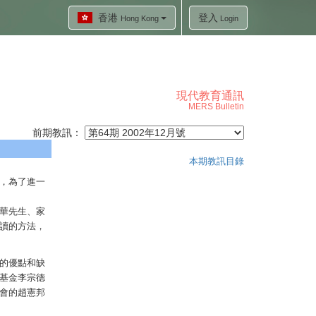
香港
登入
Hong Kong
Login
現代教育通訊
MERS Bulletin
前期教訊：
本期教訊目錄
，為了進一
華先生、家
讀的方法，
的優點和缺
基金李宗德
會的趙憲邦