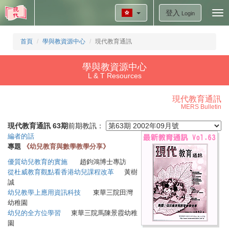
登入
Tog
Login
nav
首頁
學與教資源中心
現代教育通訊
學與教資源中心
L & T Resources
現代教育通訊
MERS Bulletin
現代教育通訊 63期
前期教訊：
編者的話
專題
《幼兒教育與數學教學分享
》
優質幼兒教育的實施
趙鈞鴻博士專訪
從杜威教育觀點看香港幼兒課程改革
黃樹
誠
幼兒教學上應用資訊科技
東華三院田灣
幼稚園
幼兒的全方位學習
東華三院馬陳景霞幼稚
園