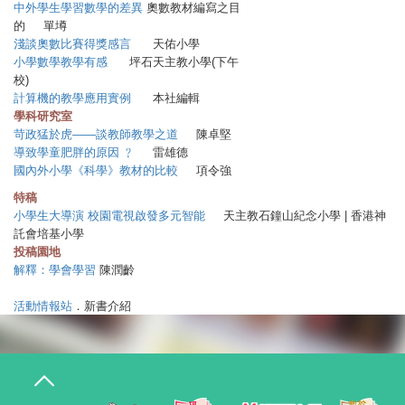
中外學生學習數學的差異
奧數教材編寫之目
的 單墫
淺談奧數比賽得獎感言
天佑小學
小學數學教學有感
坪石天主教小學(下午
校)
計算機的教學應用實例
本社編輯
學科研究室
苛政猛於虎——談教師教學之道
陳卓堅
導致學童肥胖的原因 ﹖
雷雄德
國內外小學《科學》教材的比較
項令強
特稿
小學生大導演 校園電視啟發多元智能
天主教石鐘山紀念小學 |
香港神
託會培基小學
投稿園地
解釋：學會學習
陳潤齡
活動情報站
．新書介紹
T
o
g