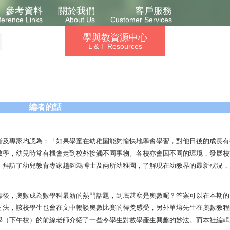
參考資料
關於我們
客戶服務
ference Links
About Us
Customer Services
學與教資源中心
L & T Resources
編者的話
者及專家均認為：「如果學童在幼稚園能夠愉快地學會學習，對他日後的成長有
教學，幼兒時常有機會走到校外接觸不同事物。各校亦會因不同的環境，發展校
》拜訪了幼兒教育專家趙鈞鴻博士及兩所幼稚園，了解現在幼教界的最新狀況，
標後，奧數成為數學科最新的熱門話題，到底甚麼是奧數呢﹖答案可以在本期的
方法，該校學生也會在文中暢談奧數比賽的得獎感受，另外單墫先生在奧數教程
學（下午校）的前線老師介紹了一些令學生對數學產生興趣的妙法。而本社編輯