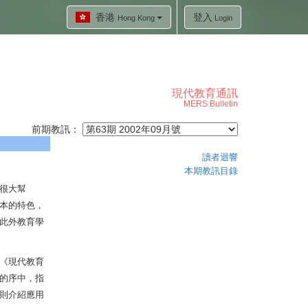
香港
登入
Hong Kong
Login
現代教育通訊
MERS Bulletin
前期教訊：
讀者迴響
本期教訊目錄
很大幫
本的特色，
此外教育學
《現代教育
的序中，指
則介紹應用