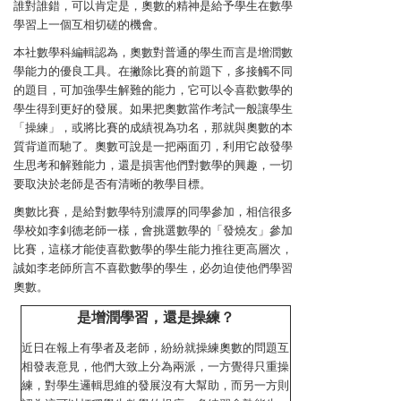
誰對誰錯，可以肯定是，奧數的精神是給予學生在數學
學習上一個互相切磋的機會。
本社數學科編輯認為，奧數對普通的學生而言是增潤數
學能力的優良工具。在撇除比賽的前題下，多接觸不同
的題目，可加強學生解難的能力，它可以令喜歡數學的
學生得到更好的發展。如果把奧數當作考試一般讓學生
「操練」，或將比賽的成績視為功名，那就與奧數的本
質背道而馳了。奧數可說是一把兩面刃，利用它啟發學
生思考和解難能力，還是損害他們對數學的興趣，一切
要取決於老師是否有清晰的教學目標。
奧數比賽，是給對數學特別濃厚的同學參加，相信很多
學校如李釗德老師一樣，會挑選數學的「發燒友」參加
比賽，這樣才能使喜歡數學的學生能力推往更高層次，
誠如李老師所言不喜歡數學的學生，必勿迫使他們學習
奧數。
是增潤學習，還是操練？
近日在報上有學者及老師，紛紛就操練奧數的問題互
相發表意見，他們大致上分為兩派，一方覺得只重操
練，對學生邏輯思維的發展沒有大幫助，而另一方則