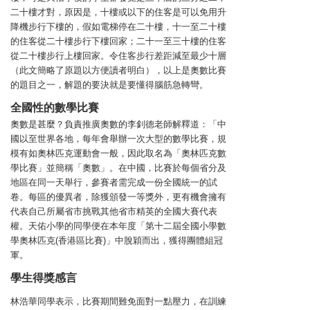
二十樓才對，原因是，十樓或以下的住客是可以免用升
降機步行下樓的，假如電梯停在二十樓，十一至二十樓
的住客從二十樓步行下樓回家；二十一至三十樓的住客
從二十樓步行上樓回家。令住客步行差距減至最少十層
（此文簡略了原題以方便讀者明白），以上是奧數比賽
的題目之一，解題的要決就是要懂得腦筋急轉彎。
全國性的數學比賽
奧數是甚麼？負責推廣奧數的李釗德老師解釋道：「中
國以至世界各地，每年會舉辦一次大型的數學比賽，規
模有如奧林匹克運動會一般，因此取名為「奧林匹克數
學比賽」並簡稱「奧數」。在中國，比賽於每個省分及
地區在同一天舉行，參賽者需完成一份全國統一的試
卷。每區的優異者，除獲頒發一等獎外，更有機會擁有
代表自己所屬省市挑戰其他省市精英的全國大賽代表
權。天佑小學的同學便在本年度「第十二屆全國小學數
學奧林匹克(香港區比賽)」中脫穎而出，獲得團體組冠
軍。
學生得獎感言
林浩華同學表示，比賽期間難免面對一點壓力，在訓練