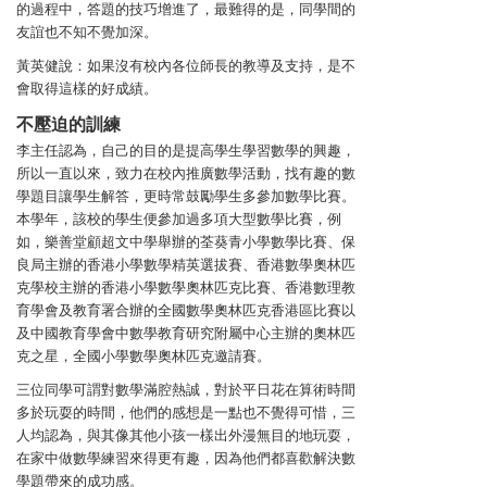
的過程中，答題的技巧增進了，最難得的是，同學間的
友誼也不知不覺加深。
黃英健說：
如果沒有校內各位師長的教導及支持，是不
會取得這樣的好成績。
不壓迫的訓練
李主任認為，自己的目的是提高學生學習數學的興趣，
所以一直以來，致力在校內推廣數學活動，找有趣的數
學題目讓學生解答，更時常鼓勵學生多參加數學比賽。
本學年，該校的學生便參加過多項大型數學比賽，例
如，樂善堂顧超文中學舉辦的荃葵青小學數學比賽、保
良局主辦的香港小學數學精英選拔賽、香港數學奧林匹
克學校主辦的香港小學數學奧林匹克比賽、香港數理教
育學會及教育署合辦的全國數學奧林匹克香港區比賽以
及中國教育學會中數學教育研究附屬中心主辦的奧林匹
克之星，全國小學數學奧林匹克邀請賽。
三位同學可謂對數學滿腔熱誠，對於平日花在算術時間
多於玩耍的時間，他們的感想是一點也不覺得可惜，三
人均認為，與其像其他小孩一樣出外漫無目的地玩耍，
在家中做數學練習來得更有趣，因為他們都喜歡解決數
學題帶來的成功感。