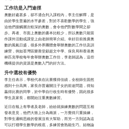
工作坊是入門途徑
奧數好處甚多，卻不適合列入課程內，李主任解釋，是
由於學生普遍的水平參差，對於不喜歡數學的學生，強
迫他們接觸層次較深的奧數，會令他們對數學聞之卻
步。再者、市面上奧數的書本比較少，所以奧數只能當
作課外活動或課堂上由老師簡單介紹。幸好目前推廣奧
數的風氣日盛，很多外界團體會舉辦奧數的工作坊及訓
練營，例如荃灣區樂善堂顧超文中學、保良局和香港奧
林匹克學校每年會舉辦奧數工作坊，李老師認為，這些
機構提供的資源是奧數入門的好方法。
升中選校有優勢
李主任表示，學校代表在比賽獲得佳績，全校師生固然
感到十分高興，家長亦普遍關注子女的前途問題，得知
贏得比賽的同學，於中學自行收生時有優勢，因此很多
學生及家長，都開始注重奧數練習。
近日在報上有學者及老師，紛紛就操練奧數的問題互相
發表意見，他們大致上分為兩派，一方覺得只重操練，
對學生邏輯思維的發展沒有大幫助，而另一方則認為這
可以打穩學生數學的根底，多練習會熟能生巧。姑物論