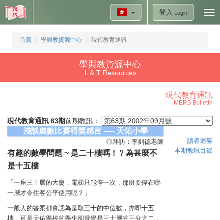
登入
Tog
Login
nav
首頁
學與教資源中心
現代教育通訊
學與教資源中心
L & T Resources
現代教育通訊
MERS Bulletin
現代教育通訊 63期
前期教訊：
淺談奧數比賽得獎感言 ── 天佑小學
讀者迴響
◎拜訪：李釗德老師
本期教訊目錄
有趣的數學問題 ~ 是二十樓嗎！﹖為甚麼不
是十五樓
「一座三十層的大廈，電梯只能停一次，那麼要停在哪
一層才令住客公平使用呢？」
一般人的答案都會認為是取三十的中位數，亦即十五
樓，可是天佑學校的學生卻發覺是三十層的三分之二，