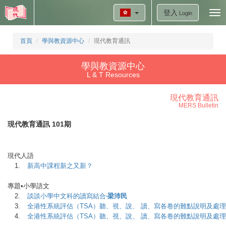
登入
Tog
Login
nav
首頁
學與教資源中心
現代教育通訊
學與教資源中心
L & T Resources
現代教育通訊
MERS Bulletin
現代教育通訊 101期
現代人語
1.
新高中課程新之又新？
專題•小學語文
2.
談談小學中文科的讀寫結合
‧梁沛民
3.
全港性系統評估（TSA）聽、視、說、 讀、寫各卷的難點說明及處
4.
全港性系統評估（TSA）聽、視、說、 讀、寫各卷的難點說明及處