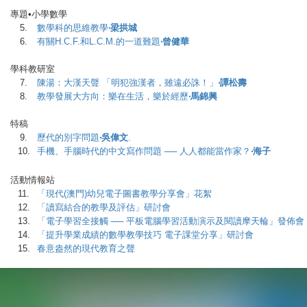
專題•小學數學
5.
數學科的思維教學
‧梁拱城
6.
有關H.C.F.和L.C.M.的一道難題
‧曾健華
學科教研室
7.
陳湯：大漢天聲 「明犯強漢者，雖遠必誅！」
‧譚松壽
8.
教學發展大方向：樂在生活，樂於經歷
‧馬錦興
特稿
9.
歷代的別字問題
‧吳偉文
.
10.
手機、手腦時代的中文寫作問題 ── 人人都能當作家？
‧海子
活動情報站
11.
「現代(澳門)幼兒電子圖書教學分享會」花絮
12.
「讀寫結合的教學及評估」研討會
13.
「電子學習全接觸 ── 平板電腦學習活動演示及閱讀摩天輪」發佈會
14.
「提升學業成績的數學教學技巧 電子課堂分享」研討會
15.
春意盎然的現代教育之聲