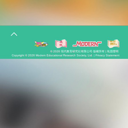
T
o
g
g
l
© 2026
現代教育研究社有限公司
·版權所有 |
私隱聲明
e
Copyright © 2026
Modern Educational Research Society, Ltd. |
Privacy Statement
n
a
v
i
g
a
t
i
o
n