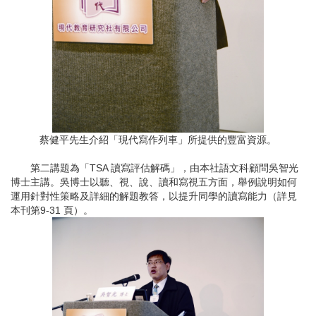
蔡健平先生介紹「現代寫作列車」所提供的豐富資源。
第二講題為「TSA 讀寫評估解碼」，由本社語文科顧問吳智光
博士主講。吳博士以聽、視、說、讀和寫視五方面，舉例說明如何
運用針對性策略及詳細的解題教答，以提升同學的讀寫能力（詳見
本刊第9-31 頁）。