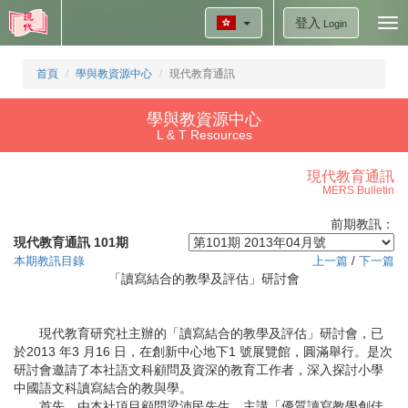
登入
Tog
Login
nav
首頁
學與教資源中心
現代教育通訊
學與教資源中心
L & T Resources
現代教育通訊
MERS Bulletin
前期教訊：
現代教育通訊 101期
本期教訊目錄
上一篇
/
下一篇
「讀寫結合的教學及評估」研討會
現代教育研究社主辦的「讀寫結合的教學及評估」研討會，已
於2013 年3 月16 日，在創新中心地下1 號展覽館，圓滿舉行。是次
研討會邀請了本社語文科顧問及資深的教育工作者，深入探討小學
中國語文科讀寫結合的教與學。
首先，由本社項目顧問梁沛民先生，主講「優質讀寫教學創佳