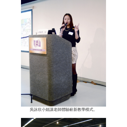
吳詠欣小姐讓老師體驗嶄新教學模式。