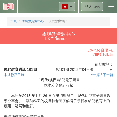
登入
Tog
Login
nav
首頁
學與教資源中心
現代教育通訊
學與教資源中心
L & T Resources
現代教育通訊
MERS Bulletin
前期教訊：
現代教育通訊 101期
本期教訊目錄
上一篇
/
下一篇
「現代(澳門)幼兒電子圖書
教學分享會」花絮
本社於2013 年1 月 26 日在澳門舉辦了「現代幼兒電子圖書教
學分享會」，讓幼稚園的校長和老師了解電子學習在幼兒教育上的
應用、發展和推行。
香港幼稚園電子學習分享