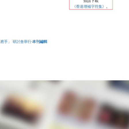
煩請
下載
《香港增補字符集》
。
應手」 研討會舉行
‧本刊編輯