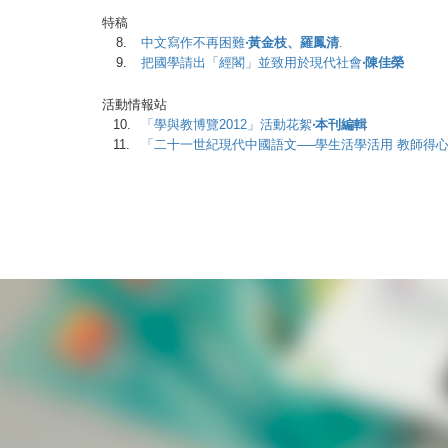
特稿
8.
中文寫作不再困難
‧黃金枝、羅鳳清
.
9.
把國學請出「經閣」並致用於現代社會
‧陳佳榮
活動情報站
10.
「學與教博覽2012」活動花絮
‧本刊編輯
11.
「二十一世紀現代中國語文──學生活學活用 教師得心