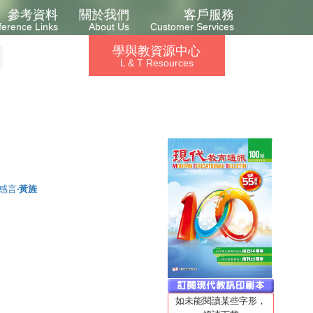
參考資料
關於我們
客戶服務
ference Links
About Us
Customer Services
學與教資源中心
L & T Resources
 感言
‧黃旌
如未能閱讀某些字形，