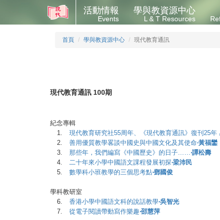
活動情報
學與教資源中心
Events
L & T Resources
Re
首頁
學與教資源中心
現代教育通訊
現代教育通訊 100期
紀念專輯
1.
現代教育研究社55周年、《現代教育通訊》復刊25年
2.
善用優質教學畧談中國史與中國文化及其使命
‧黃福鑾
3.
那些年，我們編寫《中國歷史》的日子……
‧譚松壽
4.
二十年來小學中國語文課程發展初探
‧梁沛民
5.
數學科小班教學的三個思考點
‧鄧國俊
學科教研室
6.
香港小學中國語文科的說話教學
‧吳智光
7.
從電子閱讀帶動寫作樂趣
‧邵慧萍