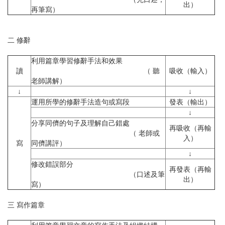
出）
再筆寫）
二 修辭
利用篇章學習修辭手法和效果
讀
（ 聽
吸收（輸入）
老師講解）
↓
↓
運用所學的修辭手法造句或寫段
發表（輸出）
↓
分享同儕的句子及理解自己錯處
再吸收（再輸
（ 老師或
入）
寫
同儕講評）
↓
修改錯誤部分
再發表（再輸
（口述及筆
出）
寫）
三 寫作篇章