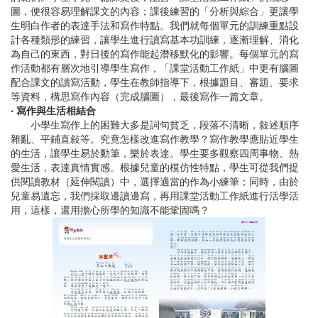
圖，便很容易理解課文的內容；課後練習的「分析與綜合」更讓學
生明白作者的表達手法和寫作特點。我們就每個單元的訓練重點設
計各種類形的練習，讓學生進行讀寫基本功訓練，逐漸理解、消化
為自己的東西，對日後的寫作能起潛移默化的影響。每個單元的寫
作活動都有層次地引導學生寫作，「課堂活動工作紙」中更有腦圖
配合課文的讀寫活動，學生在教師指導下，根據題目、審題、要求
等資料，構思寫作內容（完成腦圖），最後寫作一篇文章。
‧ 寫作與生活相結合
小學生寫作上的困難大多是詞句貧乏，段落不清晰，敍述順序
雜亂、平鋪直敍等。究竟怎樣改進寫作教學？寫作教學應貼近學生
的生活，讓學生易於動筆，樂於表達。學生要多觀察四周事物、熱
愛生活，表達真情實感。根據兒童的模仿性特點，學生可從我們提
供閱讀教材（延伸閱讀）中，選擇適當的作為小練筆；同時，由於
兒童易遺忘，我們採取邊讀邊寫，再用課堂活動工作紙進行活學活
用，這樣，還用擔心所學的知識不能鞏固嗎？