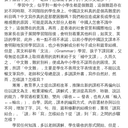
「 學習中文」似乎對一般中小學生都是個難題，這個難題存在
於不同時期、不同階段的學生身上。中國語文科真的是個高難度的
科目嗎？中文寫作真的是那麼困難嗎？我們相信造成家長或學生這
種感覺的原因，可能是因為大部分人都有「中國人怎會不識中
文？」這個潛在的意識，再而，是香港的社會背景和國際地位，導
致家長在孩子展開學習階段後，會特別着重其他科目，如英文、英
語的學習。此外，有一點不得不承認，以前小學的中國語文課本不
會明顯地安排學習語法，也少有拆解或分析句子成分和篇章結構。
但是，英文科卻有「文法」（Grammar）學習。孩子下課回家，父
母無從在課本上取得適用的資料來給子女「補中文課」。久而久
之，「中文難，難於別科」便成為中小學生不謀而合的困境。其
實，所謂「中文難」，主要是學生不善用文字表情達意，不能以流
暢文筆寫作。老師和父母總是說，多讀課外書，寫作自然好。然
而，怎樣讀？怎樣寫？
漸漸，教育界人士提出課程改革，推陳出新的課程不再偏向以
往以讀文為主，較重灌輸式、講解式，更須提高寫作、聆聽、說話
的能力，學習過程要互動、雙向（吸收←→ 發表，也有人稱「輸入
←→輸出」）、自學。因此，課本的編寫方式、內容選材亦與以往
不同，增加了字、詞、句、段、篇和修辭的結構分析，重視「讀寫
結合」。「讀」和「寫」怎樣結合？從「讀」到「寫」之間的步驟
怎樣？
學習任何知識，多以老師講解、學生吸收的形式開始。但是，