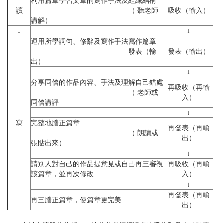
利用篇章學習文章的寫作手法及組織結構
讀
（ 聽老師
吸收（輸入）
講解）
↓
↓
運用所學詞句、修辭及寫作手法寫作篇章
發表（輸
發表（輸出）
出）
↓
分享同儕的作品內容、手法及理解自己錯處
再吸收（再輸
（ 老師或
入）
同儕講評
↓
寫
完整地謄正篇章
再發表（再輸
（ 朗讀或
出）
張貼出來）
↓
請別人對自己的作品提意見或自己再三審視
再吸收（再輸
該篇章，並再次修改
入）
↓
再發表（再輸
再三謄正篇章，使篇章更完美
出）