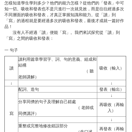
怎樣知道學生學到多少？他們的能力怎樣？從他們的「發表」中可
知一切。吸收和發表也不是只進行一次就見效，而是往往經過多次
不同層面的吸收和發表，才真正掌握知識和能力。從「讀」到
「寫」的過程就是要經過多次的吸收和發表，最後才成就一篇好作
品！
沒有人不經過「讀」便能「寫」。我們來試探究從「讀」到
「寫」之間的吸收和發表：
一 句子
讀利用篇章學習字、詞、句的意義、組成和
結構
讀
吸收（輸入）
（ 聽
老師講解）
↓
↓
配詞、造句
發表（輸出）
↓
分享同儕的句子及理解自己錯處
再吸收（再輸
（ 老師或
入）
寫
同儕講評）
↓
重整或完整地修改錯誤部分
再發表（再輸
（先口述，