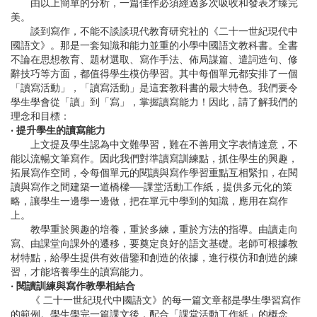
由以上簡單的分析，一篇佳作必須經過多次吸收和發表才臻完
美。
談到寫作，不能不談談現代教育研究社的《二十一世紀現代中
國語文》。那是一套知識和能力並重的小學中國語文教科書。全書
不論在思想教育、題材選取、寫作手法、佈局謀篇、遣詞造句、修
辭技巧等方面，都值得學生模仿學習。其中每個單元都安排了一個
「讀寫活動」，「讀寫活動」是這套教科書的最大特色。我們要令
學生學會從「讀」到「寫」，掌握讀寫能力！因此，請了解我們的
理念和目標：
‧ 提升學生的讀寫能力
上文提及學生認為中文難學習，難在不善用文字表情達意，不
能以流暢文筆寫作。因此我們對準讀寫訓練點，抓住學生的興趣，
拓展寫作空間，令每個單元的閱讀與寫作學習重點互相緊扣，在閱
讀與寫作之間建築一道橋樑──課堂活動工作紙，提供多元化的策
略，讓學生一邊學一邊做，把在單元中學到的知識，應用在寫作
上。
教學重於興趣的培養，重於多練，重於方法的指導。由讀走向
寫、由課堂向課外的遷移，要奠定良好的語文基礎。老師可根據教
材特點，給學生提供有效借鑒和創造的依據，進行模仿和創造的練
習，才能培養學生的讀寫能力。
‧ 閱讀訓練與寫作教學相結合
《 二十一世紀現代中國語文》的每一篇文章都是學生學習寫作
的範例。學生學完一篇課文後，配合「課堂活動工作紙」的概念