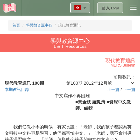
登入
Tog
Login
nav
首頁
學與教資源中心
現代教育通訊
學與教資源中心
L & T Resources
現代教育通訊
MERS Bulletin
前期教訊：
現代教育通訊 100期
本期教訊目錄
上一篇
/
下一篇
中文寫作不再困難
■黃金枝 羅鳳清 ■資深中文教
師、編輯
我們任教小學的時候，有家長說：「老師，我的孩子都認為英
文科較中文科容易學習，他們都害怕中文。」「老師，我不會指導
孩子温習中文。」「老師，怎樣能令孩子的中文作文進步？」