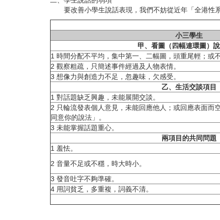
二、學生說話的弱項
要改善小學生說話表現，我們不妨從近年「全港性系統
小三學生
甲、看圖（四幅連環圖）說
1 時間分配不平均，集中第一、二幅圖，頭重尾輕；或
2 觀察粗疏，只簡述事件經過及人物表情。
3 想像力與創造力不足，忽趣味，欠感受。
乙、生活交談項目
1 對話題缺乏興趣，未能展開交談。
2 只輪流發表個人意見，未能回應他人；或回應表面而
同意你的說法」。
3 未能掌握話題重心。
兩項目的共同問題
1 羞怯。
2 音量不足或不穩，時大時小。
3 發音吐字不夠準確。
4 用詞貧乏，多重複，詞義不清。