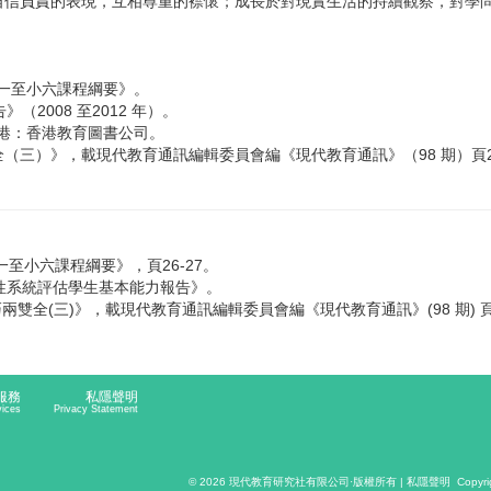
負責的表現，互相尊重的襟懷；成長於對現實生活的持續觀察，對學問
小一至小六課程綱要》。
2008 至2012 年）。
香港：香港教育圖書公司。
雙全（三）》，載現代教育通訊編輯委員會編《現代教育通訊》（98 期）頁20
一至小六課程綱要》，頁26-27。
全港性系統評估學生基本能力報告》。
巧兩雙全(三)》，載現代教育通訊編輯委員會編《現代教育通訊》(98 期) 頁2
服務
私隱聲明
vices
Privacy Statement
© 2026
現代教育研究社有限公司
·版權所有 |
私隱聲明
Copyri