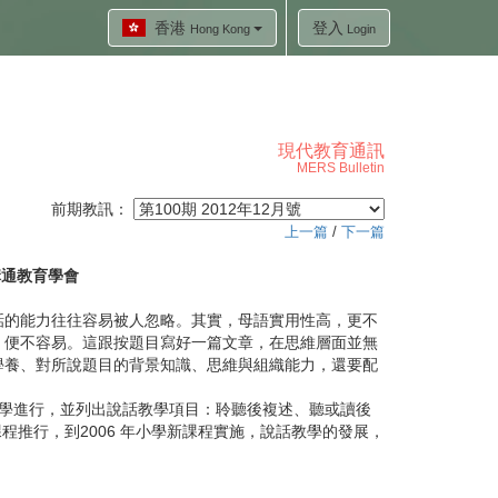
香港
登入
Hong Kong
Login
現代教育通訊
MERS Bulletin
前期教訊：
上一篇
/
下一篇
溝通教育學會
的能力往往容易被人忽略。其實，母語實用性高，更不
，便不容易。這跟按題目寫好一篇文章，在思維層面並無
學養、對所說題目的背景知識、思維與組織能力，還要配
學進行，並列出說話教學項目：聆聽後複述、聽或讀後
課程推行，到2006 年小學新課程實施，說話教學的發展，