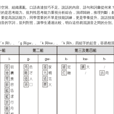
洞、組織紊亂、口語表達技巧不足。說話的內容、語句和詞彙從何來？
要的是思考能力。批判性思考能力重視分析綜合，演繹歸納，推理判斷；
。要提高說話能力，同學需要的不單是技能訓練，更是學養提升。說話技
讀音的字詞，並列對照，讓學生通過比較，明白這些易混讀音之間的分別
 與l」、「g 與gw」、「k 與kw」、「k 與h」四組字的起音，容易相