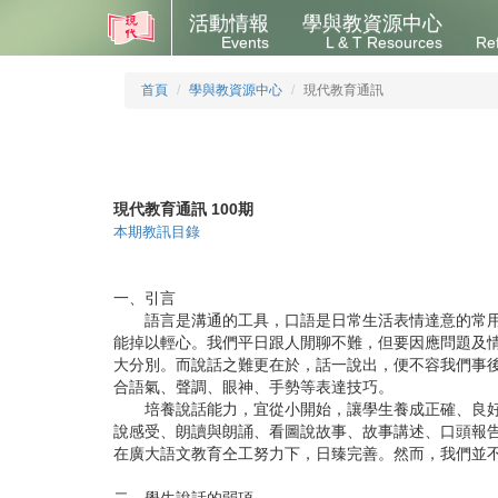
活動情報
學與教資源中心
Events
L & T Resources
Re
首頁
學與教資源中心
現代教育通訊
現代教育通訊 100期
本期教訊目錄
一、引言
語言是溝通的工具，口語是日常生活表情達意的常用媒
能掉以輕心。我們平日跟人閒聊不難，但要因應問題及
大分別。而說話之難更在於，話一說出，便不容我們事
合語氣、聲調、眼神、手勢等表達技巧。
培養說話能力，宜從小開始，讓學生養成正確、良好的
說感受、朗讀與朗誦、看圖說故事、故事講述、口頭報
在廣大語文教育仝工努力下，日臻完善。然而，我們並