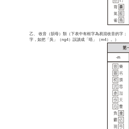
乙、 收音（韻母）類（下表中有框字為易混收音的字；「m
字，如把「吳」（ng4）誤讀成「唔」（m4）。）