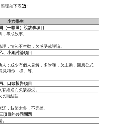
。整理如下表
：
小六學生
圖（一幅圖）說故事項目
料，串成故事。
。
欠條理，情節不生動，欠感受或評論。
乙、小組討論項目
應他人；或少有個人見解，多附和，欠主動，回應公式
意見和你一樣」等。
丙、口頭報告項目
只有經過而欠缺感受。
太長而結語
空泛，枝節太多，不完整。
三項目的共同問題
清。