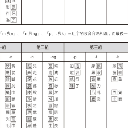
 與n」、「n 與ng」、「p、t 與k」三組字的收音容易相混，而最後