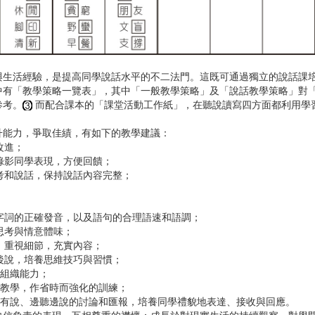
活經驗，是提高同學說話水平的不二法門。這既可通過獨立的說話課培
中有「教學策略一覽表」，其中「一般教學策略」及「說話教學策略」對
參考。
而配合課本的「課堂活動工作紙」，在聽說讀寫四方面都利用學
能力，爭取佳績，有如下的教學建議：
改進；
面錄影同學表現，方便回饋；
思考和說話，保持說話內容完整；
解字詞的正確發音，以及語句的合理語速和語調；
思考與情意體味；
，重視細節，充實內容；
寫後說，培養思維技巧與習慣；
接組織能力；
合教學，作省時而強化的訓練；
有聽有說、邊聽邊說的討論和匯報，培養同學禮貌地表達、接收與回應。