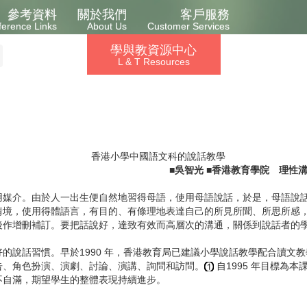
參考資料
關於我們
客戶服務
ference Links
About Us
Customer Services
學與教資源中心
L & T Resources
香港小學中國語文科的說話教學
■吳智光 ■香港教育學院 理性
介。由於人一出生便自然地習得母語，使用母語說話，於是，母語說話
情境，使用得體語言，有目的、有條理地表達自己的所見所聞、所思所感
後作增刪補訂。要把話說好，達致有效而高層次的溝通，關係到說話者的
說話習慣。早於1990 年，香港教育局已建議小學說話教學配合讀文教
告、角色扮演、演劇、討論、演講、詢問和訪問。
自1995 年目標為本
不自滿，期望學生的整體表現持續進步。