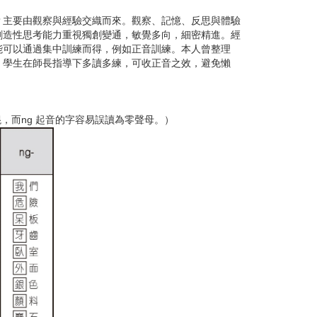
主要由觀察與經驗交織而來。觀察、記憶、反思與體驗
創造性思考能力重視獨創變通，敏覺多向，細密精進。經
能可以通過集中訓練而得，例如正音訓練。本人曾整理
。學生在師長指導下多讀多練，可收正音之效，避免懶
混，而ng 起音的字容易誤讀為零聲母。）