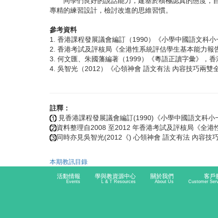
同學們良好的說話能力，建基於積極認真的態度，自信
專精的練習設計，檢討改進的思維習慣。
參考資料
1. 香港課程發展議會編訂（1990）《小學中國語文科
2. 香港考試及評核局《全港性系統評估學生基本能力報告》（
3. 何文匯、朱國藩編著（1999）《粵語正讀字彙》，
4. 吳智光（2012）《心領神會 語文有法 內容技巧兩
註釋：
見香港課程發展議會編訂(1990)《小學中國語文科小
資料整理自2008 至2012 年香港考試及評核局《
同時亦見吳智光(2012《) 心領神會 語文有法 內容技
本期教訊目錄
活動情報
學與教資源中心
關於我們
客戶
Events
L & T Resources
About Us
Customer Ser