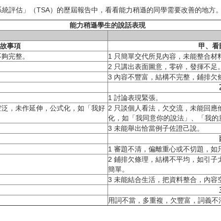
評估」（TSA）的歷屆報告中，看看能力稍遜的同學需要改善的地方
能力稍遜學生的說話表現
故事項
甲、看
不夠完整。
1 只簡單交代所見內容，未能整合材
2 只講出表面圖意，零碎，發揮不足
3 內容不豐富，結構不完整，鋪排
1 討論表現緊張。
空泛，未作延伸，公式化，如「我好
2 只談個人看法，欠交流，未能回
化，如「我同意你的說法」、「我的
3 未能舉出恰當例子佐證己說。
1 審題不清，偏離重心或不切題，如
2 鋪排欠條理，結構不平均，如引子
簡單。
3 未能結合生活，把資料整合，內容
用詞不當，多重複，欠豐富，詞義不