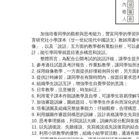
加強培養同學的觀察與思考能力，豐富同學的學習與生
育研究社小學課本《廿一世紀現代中國語文》教師用書
像」，以及「說話」五方面的教學都有重點分析，可以
計，能引導同學就題目逐步構思和說話。
整體而言，為配合公開考試的說話評核，讓學生提升
1. 參考過往試題及考評報告，作重點教學，讓同學知所
2. 採用錄像教學，一方面提供好壞範例與分析，另方
3. 提供計時練習，讓同學在有限時間內，按題目要求
4. 組織學生說話互評，增強學生自覺學習的意識；
5. 日常教學，注意懶音，時加糾正；
6. 利用電子課本作朗讀教學及自學，可讓學生容易理
7. 加強審題訓練，圍繞題目，引導學生作多向而深化的
8. 培養讀圖及組織完整故事能力：仔細觀察，合理構思
9. 利用腦圖作審題與構思的訓練，設計表格讓學生先
10. 思考事理脈絡，列寫說話大綱，訓練內容分配與銜
11. 以先讀後說、先聽後說、先寫後說或先說後寫的結
12. 利用小班教學的優勢，組織小組學習活動，通過