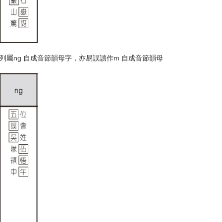
一列屬ng 自成音節韻母字，亦易誤讀作m 自成音節韻母