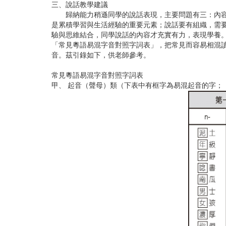
三、說話教學建議
歸納能力稍遜同學的說話表現，主要問題有三：內容空
是累積學習與生活經驗的重要元素；說話要有組織，需
驗與思維結合，同學說話的內容才充實有力，表現學養
「常見粵語易混字音對照字詞表」，把常見而容易相混
音。茲引錄如下，供老師參考。
常見粵語易混字音對照字詞表
甲、 起音（聲母）類（下表中有框字為易混起音的字；「n