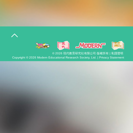
T
o
g
g
l
© 2026
現代教育研究社有限公司
·版權所有 |
私隱聲明
e
Copyright © 2026
Modern Educational Research Society, Ltd. |
Privacy Statement
n
a
v
i
g
a
t
i
o
n