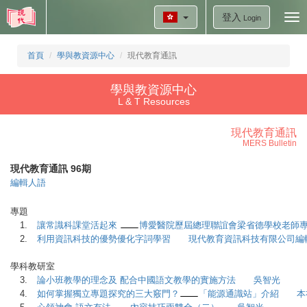
登入
Tog
Login
nav
首頁
學與教資源中心
現代教育通訊
學與教資源中心
L & T Resources
現代教育通訊
MERS Bulletin
現代教育通訊 96期
編輯人語
專題
1.
讓常識科課堂活起來
博愛醫院歷屆總理聯誼會梁省德學校老師
2.
利用資訊科技的優勢優化字詞學習 現代教育資訊科技有限公司編
學科教研室
3.
論小班教學的理念及 配合中國語文教學的實施方法 吳智光
4.
如何掌握獨立專題探究的三大竅門？
「能源通識站」介紹 本