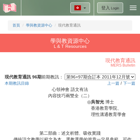
登入
Tog
Login
nav
首頁
學與教資源中心
現代教育通訊
學與教資源中心
L & T Resources
現代教育通訊
MERS Bulletin
現代教育通訊 96期
前期教訊：
本期教訊目錄
上一篇
/
下一篇
心領神會 語文有法
內容技巧兩雙全（二）
◎
吳智光
博士
香港教育學院、
理性溝通教育學會
第二部曲：述文析體、吸收實踐
傳統語文教學以範文為本，選教選學的篇章一定是典範，可作