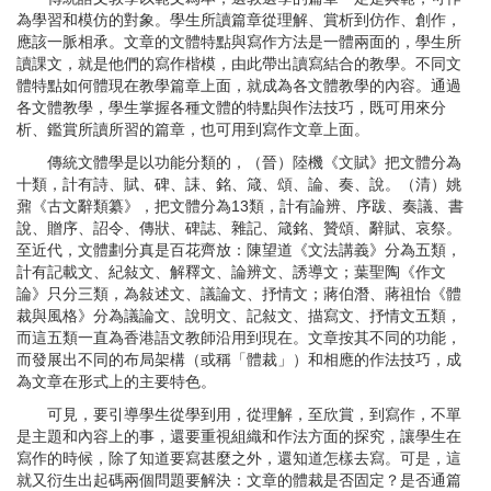
為學習和模仿的對象。學生所讀篇章從理解、賞析到仿作、創作，
應該一脈相承。文章的文體特點與寫作方法是一體兩面的，學生所
讀課文，就是他們的寫作楷模，由此帶出讀寫結合的教學。不同文
體特點如何體現在教學篇章上面，就成為各文體教學的內容。通過
各文體教學，學生掌握各種文體的特點與作法技巧，既可用來分
析、鑑賞所讀所習的篇章，也可用到寫作文章上面。
傳統文體學是以功能分類的，（晉）陸機《文賦》把文體分為
十類，計有詩、賦、碑、誄、銘、箴、頌、論、奏、說。（清）姚
鼐《古文辭類纂》，把文體分為13類，計有論辨、序跋、奏議、書
說、贈序、詔令、傳狀、碑誌、雜記、箴銘、贊頌、辭賦、哀祭。
至近代，文體劃分真是百花齊放：陳望道《文法講義》分為五類，
計有記載文、紀敍文、解釋文、論辨文、誘導文；葉聖陶《作文
論》只分三類，為敍述文、議論文、抒情文；蔣伯潛、蔣祖怡《體
裁與風格》分為議論文、說明文、記敍文、描寫文、抒情文五類，
而這五類一直為香港語文教師沿用到現在。文章按其不同的功能，
而發展出不同的布局架構（或稱「體裁」）和相應的作法技巧，成
為文章在形式上的主要特色。
可見，要引導學生從學到用，從理解，至欣賞，到寫作，不單
是主題和內容上的事，還要重視組織和作法方面的探究，讓學生在
寫作的時候，除了知道要寫甚麼之外，還知道怎樣去寫。可是，這
就又衍生出起碼兩個問題要解決：文章的體裁是否固定？是否通篇