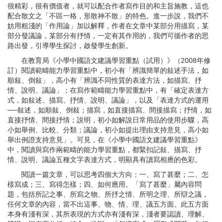
很精彩，很有價值者，就可以配合作者寫作目的和主旨施教，這也
配合散文之「不區一格，形散神不散」的特色。進一步說，我們不
妨用粗淺的「作用論」加以解釋，作者在文章中某部分用描寫，某
部分發議論，某部分有抒情，一定有其作用的，我們可循作者的思
路出發，引導學生探討，啟發學生創新。
在教育局《小學中國語文建議學習重點（試用）》（2008年修
訂）閱讀範疇能力學習重點中，初小有「辨識簡單的敍述手法，如
順敍、倒敍」，高小有「辨識不同性質的表達方法，如描寫、抒
情、說明、議論」；在寫作範疇能力學習重點中，有「確定表達方
式，如敍述、描寫、抒情、說明、議論」，以及「表達方式的運用
──敍述，如順敍、倒敍；描寫，如直接描寫、間接描寫；抒情，如
直接抒情、間接抒情；說明，初小如解說日常用品的使用步驟，高
小如舉例、比較、分類；議論，初小如提出理由支持意見，高小如
舉出例證支持意見」。可見，在《小學中國語文建議學習重點》
中，閱讀與寫作兩範疇的能力學習重點，都緊扣記敍、描寫、抒
情、說明、議論五種文字表達方式，明顯具有讀寫相應的色彩。
閱讀一篇文章，可以思考四個大方向：一、寫了甚麼；二、怎
樣寫成；三、寫得怎樣；四、如何應用。「寫了甚麼」屬內容問
題，包括所記之事、所寫之物、所抒之情、所明之理、所辯之議，
任何文章的內容，當不出這事、物、情、理、議五方面。此五方面
本身有淺有深，其所表現的方式亦有淺有深，淺者要認讀、理解、