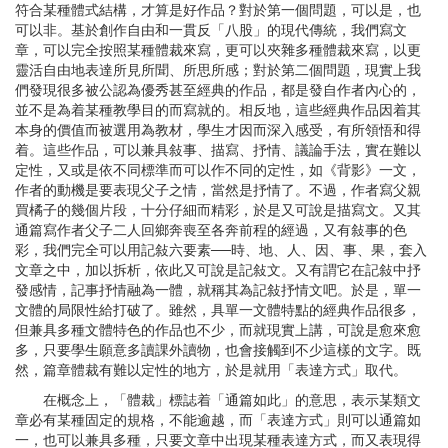
符合某種體式結構，才算是好作品？對於第一個問題，可以是，也
可以非。基於創作自由和一貫反「八股」的現代傳統，我們寫文
章，可以完全按照某種體裁來寫，更可以夾雜多種體裁來寫，以更
靈活自由地表達所見所聞、所思所感；對於第二個問題，現實上我
們發現很多被公認為優秀甚至經典的作品，都是發自作者內心的，
並不是為着某種教學目的而寫就的。相反地，這些經典作品因着其
本身的價值而被選用為教材，學生才因而深入感受，有所領悟和得
着。這些作品，可以兼具敍事、描寫、抒情、議論手法，實在難以
定性，又或是依不同標準而可以作不同的定性，如《背影》一文，
作者的動機是要表現父子之情，當然是抒情了。不過，作者寫父親
買橘子的幾個片段，十分仔細而精彩，於是又可說是描寫文。又其
通篇寫作者父子二人回鄉奔喪至各奔前程的經過，又有敍事的色
彩，我們完全可以用記敍六要素──時、地、人、因、事、果，套入
文章之中，加以拆析，依此又可說是記敍文。又有謂它在記敍中抒
發感情，記事抒情融為一體，就稱其為記敍抒情文吧。於是，單一
文體的局限性給打破了。雖然，具單一文體特點的經典作品很多，
但兼具多種文體特色的作品也不少，而就現實上講，可說是愈來愈
多，只要學生願意多讀課外讀物，也會接觸到不少這樣的文字。既
然，篇章體裁有難以定性的地方，於是就用「表達方式」取代。
在概念上，「體裁」標誌着「通篇如此」的意思，表示某類文
章必有某種固定的規格，不能逾越，而「表達方式」則可以通篇如
一，也可以兼具多種，只要文章中出現某種表達方式，而又表現得