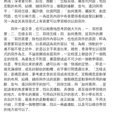
辨識；深者要分析、綜合、推斷；「怎樣寫成」屬形式問題，包括
宏觀的布局、結構、鋪排與作法，微觀的修辭、造句、遣詞與用
字；「寫得怎樣」屬評價、欣賞問題；「如何應用」屬探究、創意
問題，也可分兩方面，一為從其內容中有甚麼得着或啟發以解難，
另一為從其表現形式上有甚麼可以學習模仿以助寫作。
寫作一篇文章，也可以相應地思考四個大方向，一、寫些甚
麼；二、怎樣去寫；三、寫得怎樣；四、如何應用。從寫作的層
面，「寫些甚麼」除包括寫作內容以外，也包括寫作的原因，即為
甚麼要寫這些東西。白居易認為寫作當以「情」為根，情動於中，
遂不能不發之於外，於是以文字表達出來。雖然，香港學生以規限
式的寫作為主。不論按圖或命題寫作，一定程度上都提供了一個既
定的情境。為避免文不對題，審題變成必不可少的一個教學環節。
但是，學生寫出來的東西，總可以有一個「情感的定勢」，即是一
個充滿感情，或良好願欲的動機，在字裏行間透露出來。「怎樣去
寫」是構思過程，要考慮文章的呈現或表現形式。宏觀構思是動筆
前的布局、結構、鋪排與作法的規劃；微觀構思是動筆時所用的修
辭、造句、遣詞與用字的技巧。「寫得怎樣」與「如何應用」，是
從讀者的角度審視文章，找出其優點、具價值，甚至值得學習模仿
的地方。在學生的層面，可用自評與互評的形式，對小學生而言，
在自評方面，最基本的是翻看修訂，改正錯漏，互評方面，不用太
仔細，只需要一個整體印象，找出一兩處優點，以及可以模仿學習
的地方就可以了。