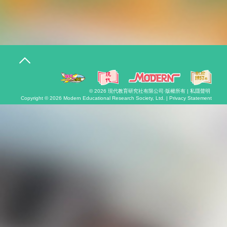
T
o
g
g
l
© 2026
現代教育研究社有限公司
·版權所有 |
私隱聲明
e
Copyright © 2026
Modern Educational Research Society, Ltd. |
Privacy Statement
n
a
v
i
g
a
t
i
o
n