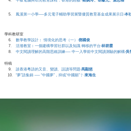
4.
平板電腦與幼兒教育課程：香港的經驗
‧鄭婉玲、胡馨允、葉志禧
5.
鳳溪第一小學──多元電子輔助學習展暨優質教育基金成果展示日
‧本
學科教研室
6.
數學教學設計︰ 情境化的思考（一）
‧鄧國俊
7.
活潑教室︰一個建構學習社群以及知識 轉移的平台
‧林碧霞
8.
中文閱讀理解的高階思維訓練── 中一入學前中文閱讀測驗的解構
‧吳
特稿
9.
談香港粵語的又音、變讀、誤讀等問題
‧馬顯慈
10.
“夢”語集錦 ── “中國夢”，抑或“中國願”﹖
‧東海生