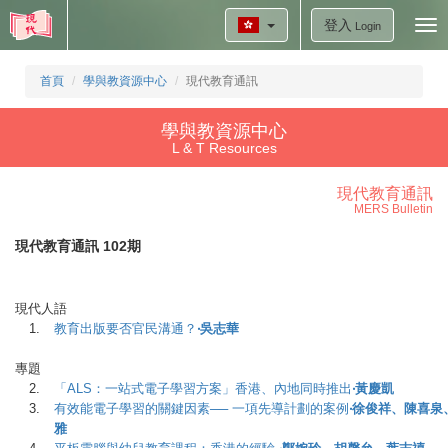
登入
Tog
Login
nav
首頁
學與教資源中心
現代教育通訊
學與教資源中心
L & T Resources
現代教育通訊
MERS Bulletin
現代教育通訊 102期
現代人語
1.
教育出版要否官民溝通？
‧吳志華
專題
2.
「ALS：一站式電子學習方案」香港、內地同時推出
‧黃慶凱
3.
有效能電子學習的關鍵因素── 一項先導計劃的案例
‧徐俊祥、陳喜
雅