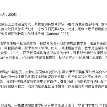
儀，2005）。
以上五種融合方式，其輕便的特點令課堂不用再侷限於固定時間、空間
技整合於日常教室活動中，令致學習更具成效。此外，網絡上應用程度的
到校園內的科技設備 (Garland, 2006)。
至6 歲的幼兒能很快地學會使用平板電腦作為一種媒介來表示他們的想法和學習，
構、同化與調適，對學習大有幫助。此外，就建構論所言，教學應盡量安
陳啓榮，2006)，而平板電腦具有虛擬教學的特性，可將部份幼兒未能
於操控掌握，相比運用傳統電腦來說，幼兒更容易主動及獨立地運用，並增加
展能力與態度，支持幼兒同儕在資訊科技融入學習環境的互助性與合作
，當他們一起使用平板電腦進行學習時更會增加意見分享和交流的機會，還會互相協助尋
為，接納同儕情感支持並表現更有自信，引發同儕正向情感支持的社會行為 (
程式，幼兒則較多互動合作機會，亦更願意與同儕合作共同創作 (Shifflet 
nting) 的經驗。手指畫的優點在學術研究中曾受廣泛認可，學者們早在4