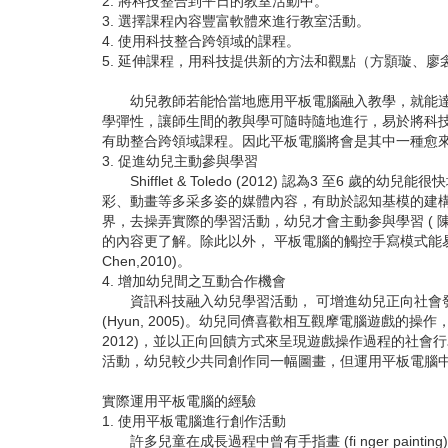
2. 將科技整合到平日的教室活動中。
3. 選擇課程內容豐富軟體來進行教室活動。
4. 使用科技整合跨領域的課程。
5. 延伸課程，用科技提供新的方法和觀點（方顥璇、廖衾
幼兒教師若能恰當地應用平板電腦融入教學，就能達致
學彈性，讓師生間的教與學可隨時隨地進行，易於將科
有助整合跨領域課程。因此平板電腦將會是其中一種愈來愈多運用
3. 促進幼兒主動參與學習
Shifflet & Toledo (2012) 認為3 
彩、動畫等多采多姿的媒體內容，有助於認知基模的建
界，去操弄實際的學習活動，幼兒才會主動参與學習 ( 
的內容更了解。除此以外， 平板電腦的觸控手寫模式能易
Chen,2010)。
4. 增加幼兒間之互動合作機會
資訊科技融入幼兒學習活動， 可增進幼兒正向社會發
(Hyun, 2005)。幼兒同儕喜歡相互觀摩電腦遊戲的操作
2012)，並以正向回饋方式來呈現遊戲操作過程的社會行
活動，幼兒較少共同創作同一幅圖畫，但運用平板電腦中的繪圖應用
實際運用平板電腦的經驗
1. 使用平板電腦進行創作活動
許多兒童在成長過程中曾有手指畫 (fi nger pai