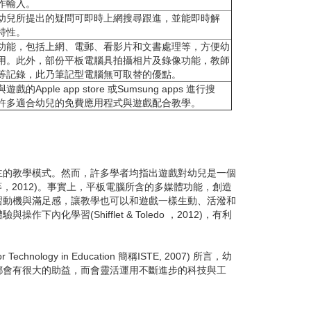
作輸入。
幼兒所提出的疑問可即時上網搜尋跟進，並能即時解
特性。
功能，包括上網、電郵、看影片和文書處理等，方便幼
用。此外，部份平板電腦具拍攝相片及錄像功能，教師
等記錄，此乃筆記型電腦無可取替的優點。
pple app store 或Sumsung apps 進行搜
許多適合幼兒的免費應用程式與遊戲配合教學。
的教學模式。然而，許多學者均指出遊戲對幼兒是一個
，2012)。事實上，平板電腦所含的多媒體功能，創造
習動機與滿足感，讓教學也可以和遊戲一樣生動、活潑和
(Shifflet & Toledo ，2012)，有利
or Technology in Education 簡稱ISTE, 2007) 所言，幼
都會有很大的助益，而會靈活運用不斷進步的科技與工