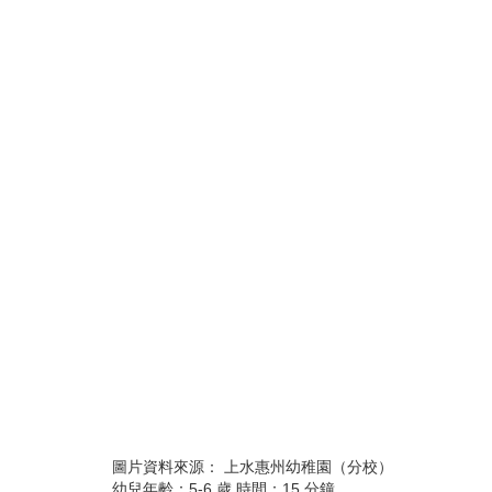
圖片資料來源： 上水惠州幼稚園（分校）
幼兒年齡：5-6 歲 時間：15 分鐘