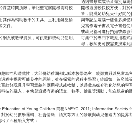
過繪畫形式或語音識別系統
於課堂時間所限，筆記型電腦開機需時較
開機速度較快較方便，對於
答，能滿足幼兒天生好問的
用其作為輔助教學的工具。且利用鍵盤輸
與筆記型電腦一樣含多媒體
等文件。
兒當作電子書及電子書包使
或幼兒都可進行拍攝或錄影
的網頁或教學資源，可供教師或幼兒使用。
可集中於專門下載應用程式與遊戲的A
尋，教師更可按需要搜索到
味性和遊戲性，大部份幼稚園都以紙本教學為主，較難實踐以兒童為主
程中探索可能發生的經驗，並在探索的過程中學習 ( 曾韻如、黃奕誠等
上百款好玩且具學習意義的應用程式或軟體，以遊戲為媒介強化幼兒的學
融入，令幼兒透過有趣的語文、數學、繪畫等活動，能在親身的體驗與操作下內化學習
tion of Young Children 簡稱NAEYC, 2011; Information Society f
，對於幼兒數學邏輯、社會情緒、語文等方面的發展與幼兒創造力的提昇
提出了五種融入方式：