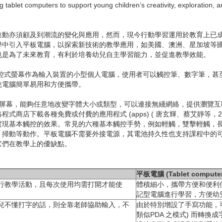
ng tablet computers to support young children’s creativity, exploration, 
亦須顧及到潮流的變化與應用，然而，現今行動學習運用於教育上已成
學中引入平板電腦，以探索新技術的教學應用，如美國、澳洲、星加坡等
也是為了未來教育，有利於培養幼兒自主學習能力，並促進教學效能。
er)，是一種以觸控式螢幕作為輸入裝置的小型個人電腦，使用者可以觸控筆、數
統電腦簡單易用和方便攜帶。
觸控屏幕，能夠任意地改變字體大小或類型，可以連接無綫網絡，提供瀏覽
商店下載各種免費或付費的應用程式 (apps) ( 唐玄輝、蔡艾靜等，
實現基本觸控的效果。常見的六種基本觸控手勢，例如輕觸，雙擊輕觸，
動等動作。平板電腦不需要外接電源，其電池持久性也支持課程中的可行性
它們在教學上的優缺點。
平板電腦 (Tablet computer
行教學活動，且每次使用均需打開才能使
體積細小，攜帶方便和便利
記型電腦進行學習，方便幼
兒不懂打字的話，則全靠老師協助輸入，不
由於特別增設了手寫功能，
類似PDA 之模式) 而轉