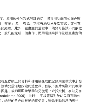
度。應用軟件的程式設計適切，將常用功能例如顏色顯
「擦膠」 及「 復原」功能有助幼兒多次嘗試，亦可在
己的經驗。此外，在畫畫的過程中，幼兒可嘗試不同的效
次一般只能完成一個畫作，而用電腦時操作鼠標畫畫對幼
尋互聯網上的資料和使用攝像功能記錄周圍環境中所發
可讓幼兒靈活地探索周遭世界。如以下圖片所顯示的教學
有興趣，教師可即時幫助幼兒從網上查找資料。在幼兒有
ekamp,2009)。此時， 平板電腦對於幼兒而言猶如
者，幼兒的角色由被動的接受者，變為主動信息的獲得