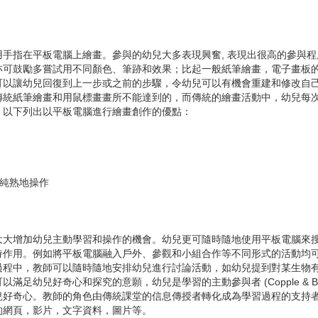
指在平板電腦上繪畫。參與的幼兒大多表現興奮, 表現出很高的參與程
可鼓勵多嘗試用不同顏色、筆跡和效果；比起一般紙筆繪畫，電子畫板的
可以讓幼兒回復到上一步或之前的步驟，令幼兒可以有機會重建和修改自
傳統紙筆繪畫和用鼠標畫畫所不能達到的，而傳統的繪畫活動中，幼兒每
。以下列出以平板電腦進行繪畫創作的優點：
可純熟地操作
增加幼兒主動學習和操作的機會。幼兒更可隨時隨地使用平板電腦來搜
持作用。例如將平板電腦融入戶外、參觀和小組合作等不同形式的活動均
過程中，教師可以隨時隨地安排幼兒進行討論活動，如幼兒提到對某生物
幼兒好奇心和探究的意願，幼兒是學習的主動參與者 (Copple & Bred
兒好奇心。教師的角色由傳統課堂的信息傳授者轉化成為學習過程的支持
的網頁，影片，文字資料，圖片等。