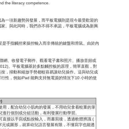
and the literacy competence.
為一項新趨勢與發展，而平板電腦則是現今最受歡迎的
國家。與此同時，我們亦不得不承認，平板電腦成為新興
字筆，甚至是手指觸控來操控輸入而非傳統的鍵盤和滑鼠。由於內
互聯網、收發電子郵件、觀看電子書和照片、播放音頻或
2012)。平板電腦基於多點觸控板的原理，簡單直觀，對
長按，掃動和縮放手勢都較容易讓幼兒操作。這與幼兒成
，例如iPad 能夠支持無電源的情況下10 小時的使
)
使用，配合幼兒小肌肉的發展，不用幼兒拿着較重的筆
兒進行個別或分組活動，有利發展行動學習。
可直接以手寫或點按輸入，而書寫後，透過軟體辨識 (
換成字元或圖形，就算幼兒語言發展有限，不懂寫字也能透