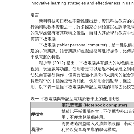
innovative learning strategies and effectiveness in usi
引言
新興科技每日都在不斷推陳出新，資訊科技教育的推動
行動輔助教學資源之一，許多國家亦開始嘗試在課堂教
的教學媒體有著其獨特之優點，而引入其於學前教育中
何謂平板電腦
平板電腦 (tablet personal comput
建的手寫辨識、語音辨識和虛擬鍵盤等進行操作，比傳
平板電腦的特點
程少華 (2012) 指出，平板電腦具有超大的彩色
視頻、玩遊戲等功能。使用者更可以透過不同系統之網絡程式
幼兒而言容易操作，僅需要透過小肌肉和大肌肉的配合
長歷程中的手指操控較為相似，例如用食指點擊，拖拉，掃
用。以下表一是從平板電腦與筆記型電腦的特徵去比較
表一 平板電腦與筆記型電腦於教學上的使用比較
筆記型電腦 (Notebook computer)
體積比平板電腦略大，不便攜帶外出進
便攜性
用，不便幼兒單獨使用。
需要透過鍵盤輸入及滑鼠等設備，若幼
易用性
利於以兒童為主導的學習模式。