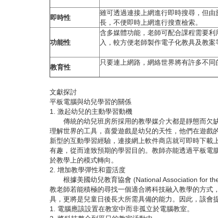
雖可透過連接上網進行即時搜尋，但由
即時性
長，不便即時上網進行搜查檢索。
含多媒體功能，老師可配合課程需要利
功能性
入，較方便老師製作電子化教具及教案
只要連上網路，網絡世界將有許多不同
教育性
文獻探討
平板電腦與幼兒學習的關係
1. 激起幼兒的主動學習動機
傳統的幼兒班房所採用的教學媒介大都是靜態而欠缺趣
理解世界的工具，喜愛遊戲是幼兒的天性，他們在遊戲的過
新型的互動學習經驗，連接網上軟件商店就可即時下載
有趣，從而達致預期的學習目的。教師亦能透過平板電腦科技的
於教學上的模式轉向。
2. 增加教學彈性和靈活度
根據美國幼兒教育協會 (National Association for the Educa
教老師若能積極的尋找一個適合將科技融入教學的方式
具，更將是兒童日後長大所需具備的能力。因此，該會
1. 電腦應該設置在教室中而非孤立於電腦教室。