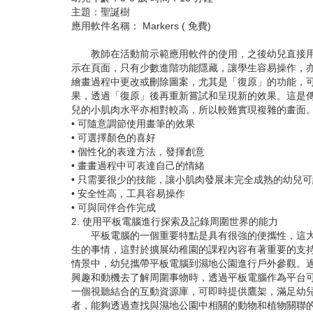
主題：聖誕樹
應用軟件名稱： Markers ( 免費)
教師在活動前示範應用軟件的使用，之後幼兒直接用手
示在頁面，只有少數進階功能隱藏，讓學生容易操作，亦
繪畫過程中更改或刪除圖案，尤其是「復原」的功能，
果，透過「復原」後再重新嘗試和呈現新的效果。這是
兒的小肌肉水平亦相對較高，所以較難實現複雜的畫面
• 可隨意調節使用畫筆的效果
• 可選擇顏色的喜好
• 個性化的表達方法，發揮創意
• 畫畫過程中可表達自己的情緒
• 只需要很少的技能，讓小肌肉發展未完全成熟的幼兒
• 安全性高，工具容易操作
• 可與同伴合作完成
2. 使用平板電腦進行探索及記錄周圍世界的能力
平板電腦的一個重要特點是具有很強的便攜性，這大大
生的事情，這對於擴展幼稚園的課程內容有著重要的支
情景中，幼兒攜帶平板電腦到濕地公園進行戶外參觀。
興趣和動機去了解周圍事物時，透過平板電腦作為平台可以滿足
一個視聽結合的互動資源庫，可即時提供鷹架，滿足幼
者，能夠透過查找與濕地公園中相關的動物和植物關聯