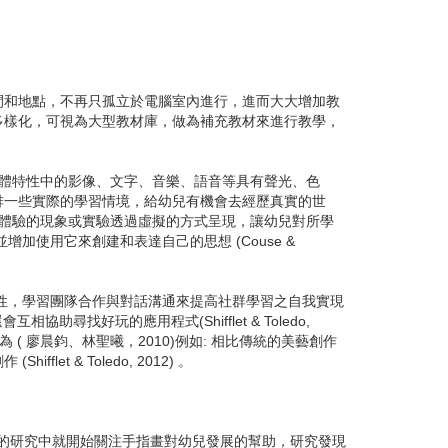
和地點，不再只孤立於電腦室內進行，進而大大增加教
多樣化，可視為大型教材庫，做為補充教材來進行教學，
透過其多媒體特性中的影像、文字、音樂、語音等具有聲光、色
排一些實際的學習情境，給幼兒有機會去經歷真實的世
親身體驗的現象或實驗透過虛擬的方式呈現，讓幼兒對所學
使用它來創建和表達自己的思想 (Couse &
性，學習團隊合作與對話溝通來提高社群學習之自我實現
找好玩的應用程式(Shifflet & Toledo,
 廖晨鈞、林聖曦，2010)例如: 相比傳統的美藝創作
& Toledo, 2012) 。
0 年代的研究中就開始關注手指畫對幼兒發展的幫助，研究發現