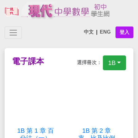
中文
|
ENG
登入
電子課本
1B
選擇冊次：
1B 第 1 章 百
1B 第 2 章