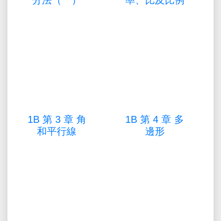
分法（一）
率、比及比例
1B 第 3 章 角
1B 第 4 章 多
和平行線
邊形