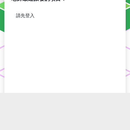
2023-09-14
「
學生資源 > 無限 Q 練習室
」現已發布。
請先登入
2023-02-01
「
翻轉課堂
」環節現已更名為「
家課區
」。
2022-03-07
「
在家學習錦囊 (2022 年 3 月版)
」現已發布。
2021-11-03
「
Apps 下載區
」現已發布。
2020-11-11
「
學生資源 > 電子活動及 IT 活動
」現已發布。
2020-10-16
「
課本勘誤表
」已上載 1A 冊課本的勘誤表。