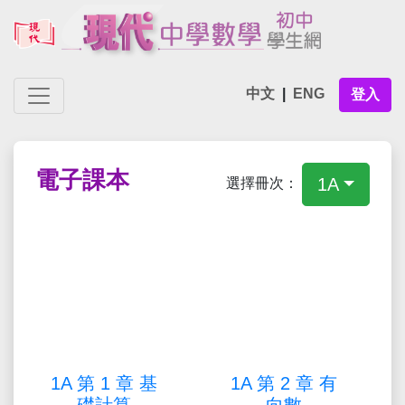
中文
|
ENG
登入
電子課本
1A
選擇冊次：
1A 第 1 章 基
1A 第 2 章 有