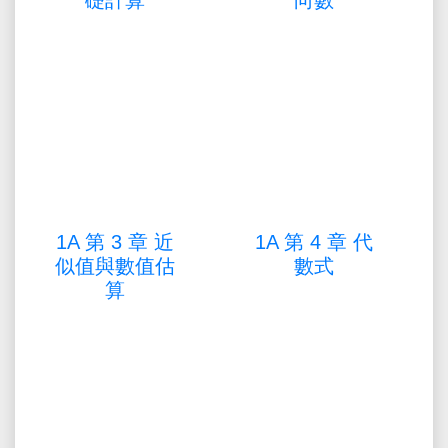
礎計算
向數
1A 第 3 章 近
1A 第 4 章 代
似值與數值估
數式
算