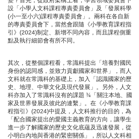
變？首先，從政府架構上看，學習領域委員會下
設「小學人文科課程專責委員會」及「發展科學
(
小一至小六
)
課程專責委員會」。兩科在各自新
的專責委員會下，當然會跟隨《小學教育課程指
引》
(2024)
制定、新增不同內容，而且課程側重
點及執行細節會有所不同。
其次，從整個課程看，常識科提出「培養對國民
身份的認同感，並致力貢獻國家和世界」，而人
文科就在常識科的基礎上，加入「認識國家的歷
史、地理、中華文化及現代發展」。另外，人文
¾
科亦加入了常識科沒有的課題
「關注本地、國
家及世界發展及彼此的連繫」。在《小學教育課
程指引》
(2024)
中提及，人文科推行的目的，為
「配合國家提出的愛國主義教育的方向，讓學生
進一步了解國家的歷史文化底蘊及迅速發展，從
小明白內地與香港的緊密關係」，所以人文科相