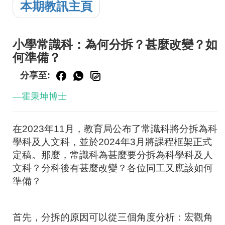
本期教訊主頁
小學常識科：為何分拆？甚麼改變？如
何準備？
分享至:
—霍秉坤博士
在
2023
年
11
月，教育局公布了常識科將分拆為科
學科及人文科，並於
2024
年
3
月將課程框架正式
定稿。那麼，常識科為甚麼要分拆為科學科及人
文科？分科後有甚麼改變？各位同工又應該如何
準備？
首先，分拆的原因可以從三個角度分析：宏觀角