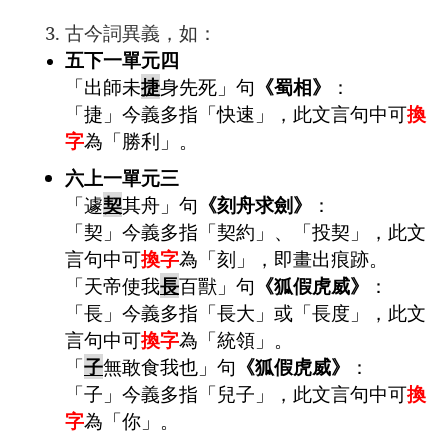
3. 古今詞異義，如：
五下一單元四
「出師未
捷
身先死」句
《蜀相》
：
「捷」今義多指「快速」，此文言句中可
換
字
為「勝利」。
六上一單元三
「遽
契
其舟」句
《刻舟求劍》
：
「契」今義多指「契約」、「投契」，此文
言句中可
換字
為「刻」，即畫出痕跡。
「天帝使我
長
百獸」句
《狐假虎威》
：
「長」今義多指「長大」或「長度」，此文
言句中可
換字
為「統領」。
「
子
無敢食我也」句
《狐假虎威》
：
「子」今義多指「兒子」，此文言句中可
換
字
為「你」。