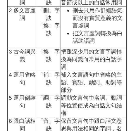
詞
訣
音節或以上的白話常用詞
2 多文言虛
「刪」字
刪去只用作舒緩語氣
詞
訣
而沒有實質意義的文
「換」字
言虛詞
訣
把文言虛詞轉換為白
話助語詞
3 古今詞異
「換」字
把艱深少用的文言字詞轉
義
訣
換為同義而常用的白話字
詞
4 運用省略
「補」字
補入文言語句中省略的主
句
訣
語、賓語、動詞、助詞等
部分
5 運用倒裝
「調」字
調動文言句中名詞、動詞
句
訣
等位置使成為白話文句結
構
6 跟白話相
「留」字
保留文言句中跟白話文意
同
訣
思與用法相同的字詞，名