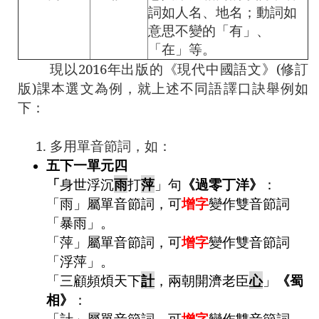
詞如人名、地名；動詞如
意思不變的「有」、
「在」等。
現以
2016
年出版的《現代中國語文》
(
修訂
版
)
課本選文為例，就上述不同語譯口訣舉例如
下：
1. 多用單音節詞，如：
五下一單元四
「
身世浮沉
雨
打
萍
」句
《過零丁洋》
：
「雨」屬單音節詞，可
增字
變作雙音節詞
「暴雨」。
「萍」屬單音節詞，可
增字
變作雙音節詞
「浮萍」。
「三顧頻煩天下
計
，兩朝開濟老臣
心
」
《蜀
相》
：
「計」屬單音節詞，可
增字
變作雙音節詞