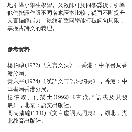
地引導小學生學習。又教師可於同學譯後，引導
他們把譯作跟不同名家譯本比較，從而不斷提升
文言語譯能力，最終希望同學能打破詞句局限，
掌握古詩文的義理。
參考資料
楊伯峻
(1972)
《文言文法》，香港：中華書局香
港分局。
黃六平
(1974)
《漢語文言語法綱要》，香港：中
華書局香港分局。
楊伯峻、何樂士
(1992)
《古漢語語法及其發
展》，北京：語文出版社。
高樹藩編
(1991)
《文言虛詞大詞典》，湖北，湖
北教育出版社。