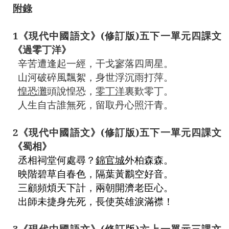
附錄
1
《現代中國語文》
(
修訂版
)
五下一單元四課文
《過零丁洋》
辛苦遭逢起一經，干戈寥落四周星。
山河破碎風飄絮，身世浮沉雨打萍。
惶恐灘
頭說惶恐，
零丁洋
裏歎零丁。
人生自古誰無死，留取丹心照汗青。
2
《現代中國語文》
(
修訂版
)
五下一單元四課文
《蜀相》
丞相祠堂何處尋？
錦官城
外柏森森。
映階碧草自春色，隔葉黃鸝空好音。
三顧頻煩天下計，兩朝開濟老臣心。
出師未捷身先死
，長使英雄淚滿襟！
3
《現代中國語文》
(
修訂版
)
六上一單元三課文