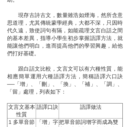
現
存
古詩古文，數量雖浩如煙海，然所含意
思道理，尤其傳統蒙學經典，大都不深，只因時
代久遠，致使詞句有隔，如能疏理文言白話之間
的基本差異，指導小學生初步掌握語譯方法，就
能讓他們明白，進而提高他們的學習興趣，給他
們打好基礎。
跟白話文比較，文言文可以有六種性質，能
相應簡單運用六種語譯方法，簡稱語譯六口訣
──「增」、「刪」、「換」、「補」、「調」、
「留」處理，列表如下：
文言文基本
語譯口訣
語譯做法
性質
1 多單音節
「增」字
把單音節詞增字而成為雙