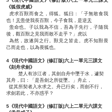
《狐假虎威》
虎求百獸而食之，得狐。狐曰：「子無敢食我
也！
天帝
使我長百獸，今子食我，是逆
天
帝
命也。子以我為不信，吾為子先行，子隨我
後，觀百獸之見我而敢不走乎？」虎以
為然，故遂與之行。獸見之皆走。虎不知獸畏
己而走也，以為畏狐也。
4
《現代中國語文》
(
修訂版
)
六上一單元三課文
《刻舟求劍》
楚人有涉江者，其劍自舟中墜于水，遽契
其舟，曰：「是吾劍之所從墜。」舟止，
從其所契者入水求之。舟已行矣，而劍不行，
求劍若此，不亦惑乎？
5
《現代中國語文》
(
修訂版
)
六上二單元六課文