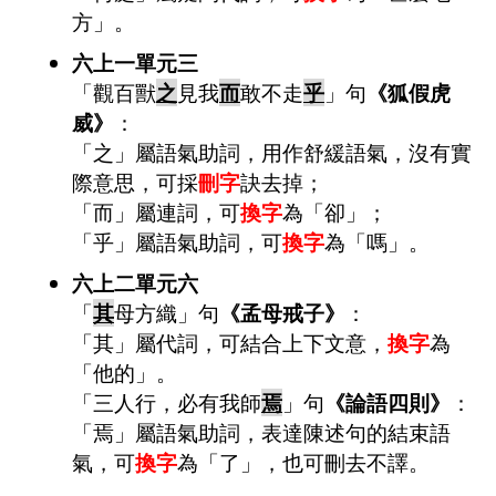
方」。
六上一單元三
「觀百獸
之
見我
而
敢不走
乎
」句
《狐假虎
威》
：
「之」屬語氣助詞，用作舒緩語氣，沒有實
際意思，可採
刪字
訣去掉；
「而」屬連詞，可
換字
為「卻」；
「乎」屬語氣助詞，可
換字
為「嗎」。
六上二單元六
「
其
母方織」句
《孟母戒子》
：
「其」屬代詞，可結合上下文意，
換字
為
「他的」。
「三人行，必有我師
焉
」句
《論語四則》
：
「焉」屬語氣助詞，表達陳述句的結束語
氣，可
換字
為「了」，也可刪去不譯。