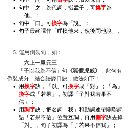
句中「之」為代詞，指
孟子
，可
換字
為
「他」；
句中「曰」可
換字
為「說」；
句子最終譯作「呼換他來，然後問他說」。
5. 運用倒裝句，如：
六上一單元三
「子以我為不信」句
《狐假虎威》
，此句有
倒裝成分，結合語譯口訣，做法如下：
用
換字
訣，「以」可
換字
成「對」；「為」
換字
成「若果」，初譯「子對我若果不
信」；
用
調字
訣，把名詞「我」和動詞連帶關聯詞
語「若果不信」位置互調，再用
刪字
訣去掉
「對」，句子初譯為「子若果不信我」；