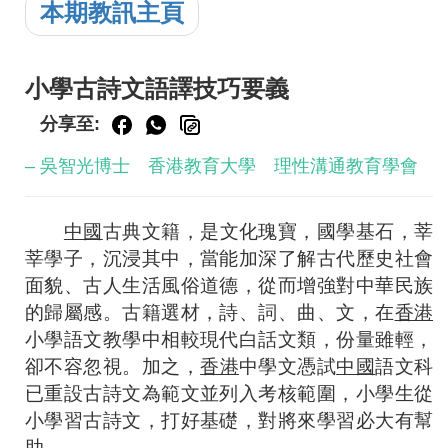
本期教訊主頁
小學古詩文語譯技巧要義
分享至:
– 吳智光博士 香港教育大學 理性溝通教育學會
中國
古典文籍，是文化瑰寶，國學基石，莘
莘學子，沉浸其中，當能加深了解古代歷史社會
面貌、古人生活風俗道德，從而增強對中華民族
的歸屬感。古籍選材，詩、詞、曲、文，在
香港
小學語文教學中相較現代白話文類，份量雖輕，
卻不容忽視。加之，
香港
中學文憑試
中國
語文科
已重設古詩文為範文並列入考核範圍，小學生從
小學習古詩文，打好基礎，對將來學習必大有幫
助。