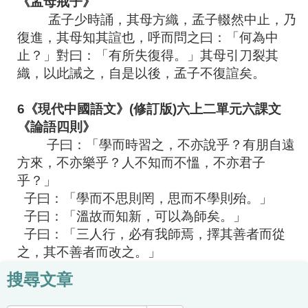
《孟母戒子》
孟子少時誦，其母方織，孟子輟然中止，乃
復進，其母知其諠也，呼而問之曰：「何為中
止？」對曰：「有所失復得。」其母引刀裂其
織，以此誡之，自是以後，孟子不復諠矣。
6
《現代中國語文》
(
修訂版
)
六上二單元六課文
《論語四則》
子曰：「學而時習之，不亦說乎？有朋自遠
方來，不亦樂乎？人不知而不慍，不亦君子
乎？」
子曰：「學而不思則罔，思而不學則殆。」
子曰：「溫故而知新，可以為師矣。」
子曰：「三人行，必有我師焉，擇其善者而從
之，其不善者而改之。」
搜尋文章