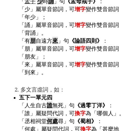
「
孟子
少
時
誦
」句
《孟母戒子》
：
「少」屬單音節詞，可
增字
變作雙音節詞
「年少」；
「誦」屬單音節詞，可
增字
變作雙音節詞
「背誦」。
「有
朋
自遠方
來
」句
《論語四則》
：
「朋」屬單音節詞，可
增字
變作雙音節詞
「朋友」；
「來」屬單音節詞，可
增字
變作雙音節詞
「到來」。
2. 多文言虛詞，如：
五下一單元四
「人生自古
誰
無死」句
《過零丁洋》
：
「誰」屬疑問代詞，可
換字
為「哪個人」。
「丞相祠堂
何處
尋」句
《蜀相》
：
「何處」屬疑問代詞，可
換字
為「甚麼地