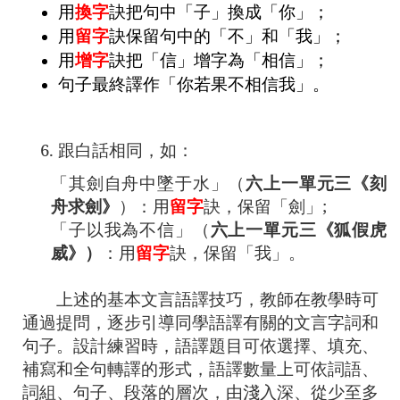
用
換字
訣把句中「子」換成「你」；
用
留字
訣保留句中的「不」和「我」；
用
增字
訣把「信」增字為「相信」
；
句子最終譯作「你若果不相信我」。
6. 跟白話相同，如：
「其劍自舟中墜于水」（
六上一單元三《刻
舟求劍》
）：用
留字
訣，保留「劍」
;
「子以我為不信」（
六上一單元三《狐假虎
威》）
：用
留字
訣，保留「我」。
上述的基本文言語譯技巧，教師在教學時可
通過提問，逐步引導同學語譯有關的文言字詞和
句子。設計練習時，語譯題目可依選擇、填充、
補寫和全句轉譯的形式，語譯數量上可依詞語、
詞組、句子、段落的層次，由淺入深、從少至多