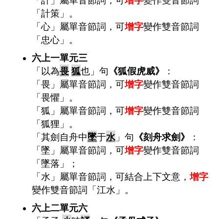
「計策」。
「心」屬單音節詞，可
增字
變作雙音節詞
「忠心」。
六上一單元三
「以為
畏
狐
也」句
《狐假虎威》
：
「畏」屬單音節詞，可
增字
變作雙音節詞
「畏懼」。
「狐」屬單音節詞，可
增字
變作雙音節詞
「狐狸」。
「其劍自舟中
墜
于
水
」句
《刻舟求劍》
：
「墜」屬單音節詞，可
增字
變作雙音節詞
「墜落」；
「水」屬單音節詞，可結合上下文意，
增字
變作雙音節詞「江水」。
六上二單元六