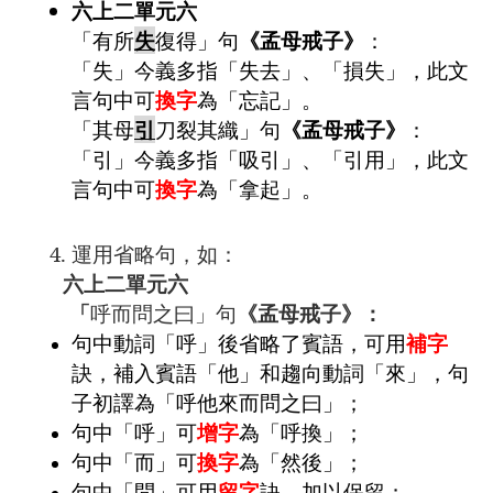
六上二單元六
「有所
失
復得」句
《孟母戒子》
：
「失」今義多指「失去」、「損失」，此文
言句中可
換字
為「忘記」。
「其母
引
刀裂其織」句
《孟母戒子》
：
「引」今義多指「吸引」、「引用」，此文
言句中可
換字
為「拿起」。
4. 運用省略句，如：
六上二單元六
「
呼而問之曰」句
《孟母戒子》：
句中動詞「呼」後省略了賓語，可用
補字
訣，補入賓語「他」和趨向動詞「來」，句
子初譯為「呼他來而問之曰」；
句中「呼」可
增字
為「呼換」；
句中「而」可
換字
為「然後」；
句中「問」可用
留字
訣，加以保留；