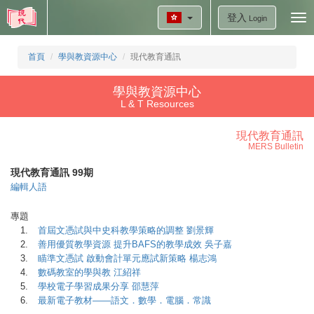
登入
Tog
Login
nav
首頁
學與教資源中心
現代教育通訊
學與教資源中心
L & T Resources
現代教育通訊
MERS Bulletin
現代教育通訊 99期
編輯人語
專題
1.
首屆文憑試與中史科教學策略的調整 劉景輝
2.
善用優質教學資源 提升BAFS的教學成效 吳子嘉
3.
瞄準文憑試 啟動會計單元應試新策略 楊志鴻
4.
數碼教室的學與教 江紹祥
5.
學校電子學習成果分享 邵慧萍
6.
最新電子教材——語文．數學．電腦．常識