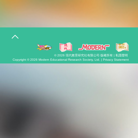
T
o
g
g
l
© 2026
現代教育研究社有限公司
·版權所有 |
私隱聲明
e
Copyright © 2026
Modern Educational Research Society, Ltd. |
Privacy Statement
n
a
v
i
g
a
t
i
o
n