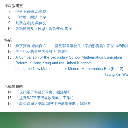
學科教研室
7.
中文不難學 馬顯慈
8.
「推敲」闡辨 李斐
9.
別字古今談 吳偉文
10.
張籍簡歷及〈秋思〉寫作年代 海子
特稿
11.
辨字寶典 避錯良方 ——喜見郭書謙校長《字的形音義》面世 本刊編
12.
最早記及釣魚島的是誰﹖ 東海生
13.
A Comparison of the Secondary School Mathematics Curriculum
Reform in Hong Kong and the United Kingdom
during the New Mathematics or Modern Mathematics Era (Part 2)
Tsang Kin Wah, Fran
活動情報站
14.
「現代電子學習分享會」圓滿舉行
15.
「提升BAFS學習成效策略」工作坊
16.
「聚焦首屆文憑試 調整中史教學策略」研討會