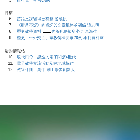
5.
推行電子學習Q&A
特稿
6.
當語文課變得更有趣 麥曉帆
7.
《醉翁亭記》的虛詞與文章風格的關係 譚志明
8.
歷史教學資料
釣魚列島知多少？ 東海生
9.
歷史上中外交往、宗教傳播要事20例 本刊資料室
活動情報站
10.
現代與你一起進入電子閱讀e世代
11.
電子教學交流活動及跨地域協作
12.
激答伴隨十周年 網上學習創新天