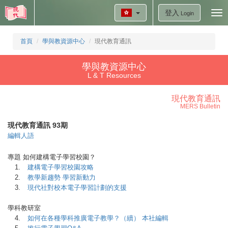
登入
Tog
Login
nav
首頁
學與教資源中心
現代教育通訊
學與教資源中心
L & T Resources
現代教育通訊
MERS Bulletin
現代教育通訊 93期
編輯人語
專題 如何建構電子學習校園？
1.
建構電子學習校園攻略
2.
教學新趨勢 學習新動力
3.
現代社對校本電子學習計劃的支援
學科教研室
4.
如何在各種學科推廣電子教學？（續） 本社編輯