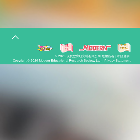
T
o
g
g
l
© 2026
現代教育研究社有限公司
·版權所有 |
私隱聲明
e
Copyright © 2026
Modern Educational Research Society, Ltd. |
Privacy Statement
n
a
v
i
g
a
t
i
o
n