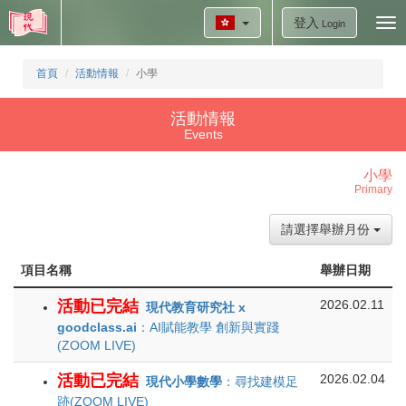
登入
Tog
Login
nav
首頁
活動情報
小學
活動情報
Events
小學
Primary
請選擇舉辦月份
項目名稱
舉辦日期
活動已完結
2026.02.11
現代教育研究社 x
goodclass.ai
：AI賦能教學 創新與實踐
(ZOOM LIVE)
活動已完結
2026.02.04
現代小學數學
：尋找建模足
跡(ZOOM LIVE)