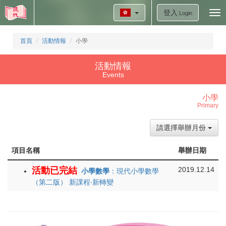
登入
Tog
Login
nav
首頁
活動情報
小學
活動情報
Events
小學
Primary
請選擇舉辦月份
項目名稱
舉辦日期
活動已完結
2019.12.14
小學數學
：現代小學數學
（第二版） 新課程‧新轉變