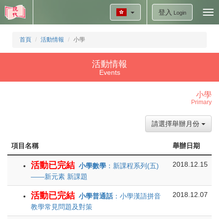
登入
Tog
Login
nav
首頁
活動情報
小學
活動情報
Events
小學
Primary
請選擇舉辦月份
項目名稱
舉辦日期
活動已完結
2018.12.15
小學數學
：新課程系列(五)
——新元素 新課題
活動已完結
2018.12.07
小學普通話
：小學漢語拼音
教學常見問題及對策