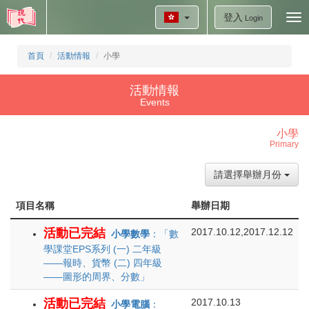
登入
Tog
Login
nav
首頁
活動情報
小學
活動情報
Events
小學
Primary
請選擇舉辦月份
項目名稱
舉辦日期
活動已完結
2017.10.12,2017.12.12
小學數學
：「數
學課堂EPS系列 (一) 二年級
——報時、貨幣 (二) 四年級
——圖形的周界、分數」
活動已完結
2017.10.13
小學電腦
：