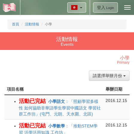
登入
Tog
Login
nav
首頁
活動情報
小學
活動情報
Events
小學
Primary
請選擇舉辦月份
項目名稱
舉辦日期
活動已完結
2016.12.15
小學語文
：「照顧學習多樣
性 如何協助非華語學生學習中國語文 學習社
群工作坊」(屯門、元朗、天水圍、北區)
活動已完結
2016.12.15
小學數學
：「推動STEM學
習 活學活用知識 工作坊」