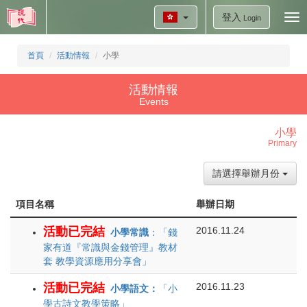
登入
Tog
Login
nav
首頁
活動情報
小學
活動情報
Events
小學
Primary
請選擇舉辦月份
項目名稱
舉辦日期
活動已完結
2016.11.24
小學常識
：「錢
家有道『常識與金錢管理』教材
套 教學資源應用分享會」
活動已完結
2016.11.23
小學語文：
「小
學古詩文教學策略」