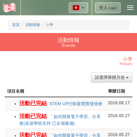
登入
Tog
Login
nav
首頁
活動情報
小學
活動情報
Events
小學
Primary
請選擇舉辦月份
項目名稱
舉辦日期
活動已完結
2016.06.17
STEM UP行動最實際發佈會
活動已完結
2016.05.27
「如何開展電子學習」分享
會(多謝學校支持,已全場爆滿)
活動已完結
2016.05.27
「如何開展電子學習」分享