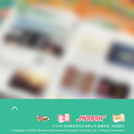
T
o
g
g
l
© 2026
現代教育研究社有限公司
·版權所有 |
私隱聲明
e
Copyright © 2026
Modern Educational Research Society, Ltd. |
Privacy Statement
n