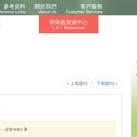
參考資料
關於我們
客戶服務
ference Links
About Us
Customer Services
學與教資源中心
L & T Resources
< 上期期刊
下期期刊 >
程
？
—霍秉坤博士