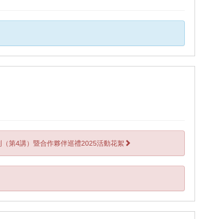
（第4講）暨合作夥伴巡禮2025活動花絮