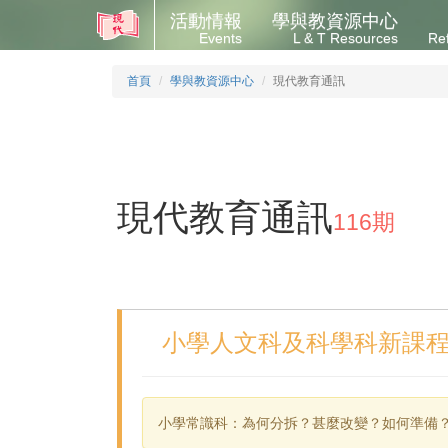
活動情報
學與教資源中心
Events
L & T Resources
Re
首頁
學與教資源中心
現代教育通訊
現代教育通訊
116期
小學人文科及科學科新課
小學常識科：為何分拆？甚麼改變？如何準備