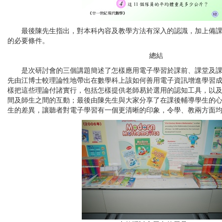
最後陳先生指出，對本科內容及教學方法有深入的認識，加上備課
的必要條件。
總結
是次研討會的三個講題簡述了怎樣應用電子學習於課前、課堂及課
先由江博士較理論性地帶出在數學科上該如何善用電子資訊增進學習
樣把這些理論付諸實行，包括怎樣提供老師易於選用的認知工具，以
間及師生之間的互動；最後由陳先生與大家分享了在課後輔導學生的
生的差異，讓聽者對電子學習有一個更清晰的印象，令學、教兩方面