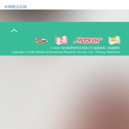
本期教訊目錄
T
o
g
g
l
© 2026
現代教育研究社有限公司
·版權所有 |
私隱聲明
e
Copyright © 2026
Modern Educational Research Society, Ltd. |
Privacy Statement
n
a
v
i
g
a
t
i
o
n