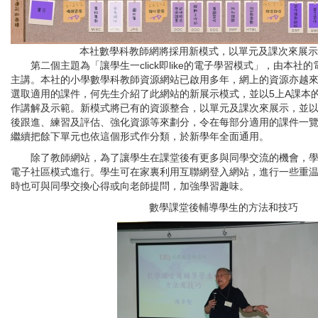
本社數學科教師網將採用新模式，以單元及課次來展示
第二個主題為「讓學生一click即like的電子學習模式」，由本社
主講。本社的小學數學科教師資源網站已啟用多年，網上的資源亦越
選取適用的課件，何先生介紹了此網站的新展示模式，並以5上A課本
作講解及示範。新模式將已有的資源整合，以單元及課次來展示，並
後跟進、練習及評估、強化資源等來劃分，令在每部分適用的課件一
繼續把餘下單元也依這個形式作分類，於新學年全面通用。
除了教師網站，為了讓學生在課堂後有更多與同學交流的機會，學
電子社區模式進行。學生可在家裏利用互聯網登入網站，進行一些重
時也可與同學交換心得或向老師提問，加強學習趣味。
數學課堂後輔導學生的方法和技巧