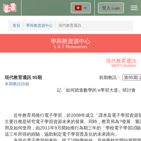
登入
Tog
Login
nav
首頁
學與教資源中心
現代教育通訊
學與教資源中心
L & T Resources
現代教育通訊
MERS Bulletin
現代教育通訊 95期
前期教訊：
本期教訊目錄
記「如何踏進數學的 e學習大道」研討
近年教育局推行電子學習，於2008年成立「課本及電子學習資源
主要任務是研究電子學習資源未來的發展。同時，教育局為?發展、嘗
用及如何使用，由2011年9月開始推行為期三年的「學校電子學習試
這三年所得的經驗，協助制定電子學習普及化的未來路向。
為迎合電子學習的來臨，除了試驗學校外，其他學校也開始展開籌