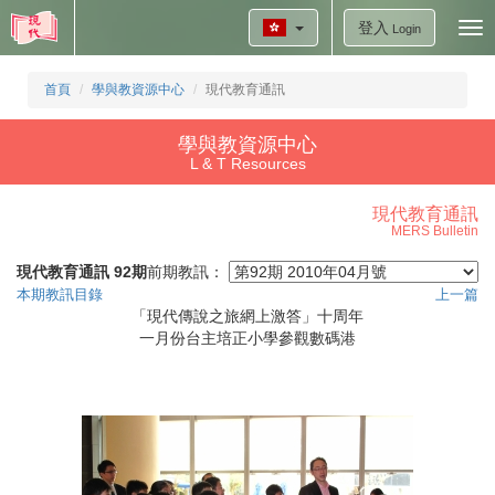
登入
Tog
Login
nav
首頁
學與教資源中心
現代教育通訊
學與教資源中心
L & T Resources
現代教育通訊
MERS Bulletin
現代教育通訊 92期
前期教訊：
本期教訊目錄
上一篇
「現代傳說之旅網上激答」十周年
一月份台主培正小學參觀數碼港